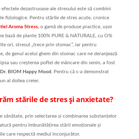
efectele dezastruoase ale stresului este să combini
 fiziologice. Pentru stările de stres acute, cronice
tiel Aroma Stress
,
o gamă de produse practice, ușor
nte pe bază de plante 100% PURE & NATURALE, cu O%
te ori, stresul „trece prin stomac”, iar pentru
e, de genul acelui ghem din stomac care ne deranjează
psa sau creșterea poftei de mâncare din senin, a fost
Dr. BIOM Happy Mood
. Pentru că s-a demonstrat
un al doilea creier.
ăm stările de stres și anxietate?
e sănătate, prin selectarea și combinarea substanțelor
natură pentru îmbunătățirea stării emoționale și
bile care respectă mediul înconjurător.