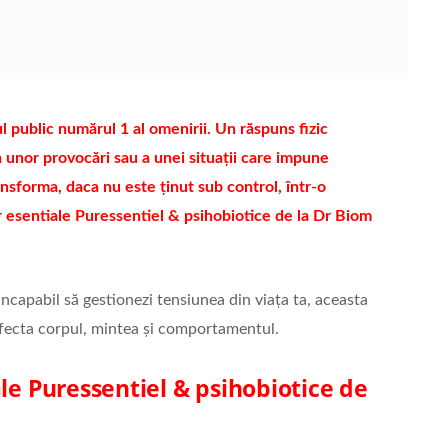
ul public numărul 1 al omenirii. Un răspuns fizic
 unor provocări sau a unei situații care impune
nsforma, daca nu este ținut sub control, într-o
or esentiale Puressentiel & psihobiotice de la Dr Biom
ncapabil să gestionezi tensiunea din viața ta, aceasta
 afecta corpul, mintea și comportamentul.
ale Puressentiel & psihobiotice de
d