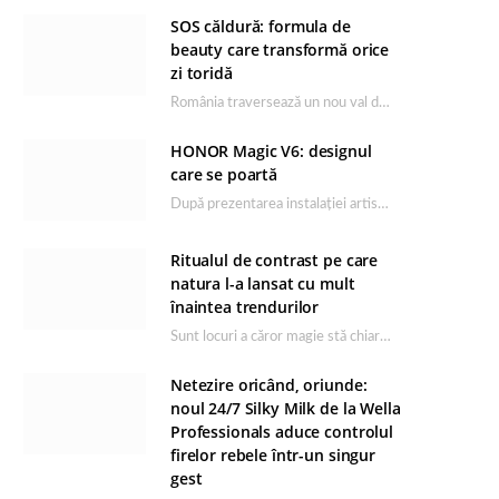
SOS căldură: formula de
beauty care transformă orice
zi toridă
România traversează un nou val de căldură, iar rutina de îngrijire capătă un rol esențial…
HONOR Magic V6: designul
care se poartă
După prezentarea instalației artistice semnată de Catrinel Săbăciag în cadrul evenimentului de lansare HONOR Magic…
Ritualul de contrast pe care
natura l-a lansat cu mult
înaintea trendurilor
Sunt locuri a căror magie stă chiar în firea lor naturală, iar Lacul Ursu din…
Netezire oricând, oriunde:
noul 24/7 Silky Milk de la Wella
Professionals aduce controlul
firelor rebele într-un singur
gest