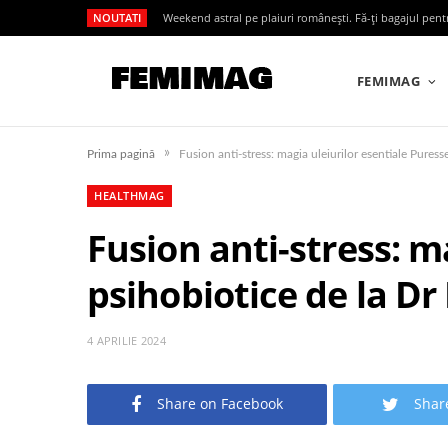
NOUTATI
Weekend astral pe plaiuri românești. Fă-ți bagajul pen
FEMIMAG
»
Prima pagină
Fusion anti-stress: magia uleiurilor esentiale Pure
HEALTHMAG
Fusion anti-stress: m
psihobiotice de la 
4 APRILIE 2024
Share on Facebook
Shar