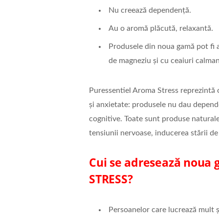
Nu creează dependență.
Au o aromă plăcută, relaxantă.
Produsele din noua gamă pot fi a
de magneziu și cu ceaiuri calmant
Puressentiel Aroma Stress reprezintă o
și anxietate: produsele nu dau depend
cognitive. Toate sunt produse naturale
tensiunii nervoase, inducerea stării d
Cui se adresează noua
STRESS
?
Persoanelor care lucrează mult ș