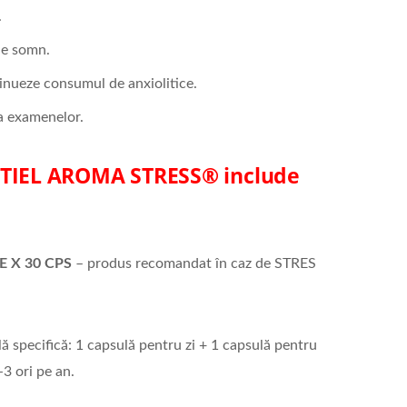
.
de somn.
inueze consumul de anxiolitice.
da examenelor.
TIEL AROMA STRESS
® include
 X 30 CPS
– produs recomandat în caz de STRES
 specifică: 1 capsulă pentru zi + 1 capsulă pentru
-3 ori pe an.