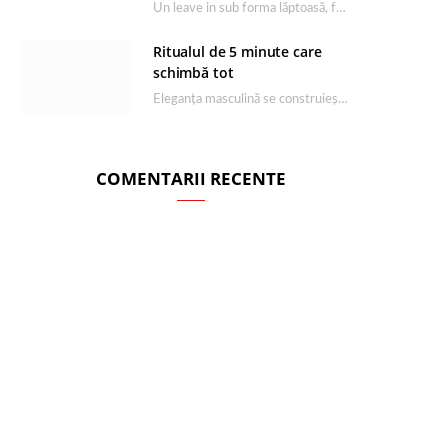
Un leave in sub forma lăptoasă, fără clătire care completează rutina Ultimate Smooth și transformă…
Ritualul de 5 minute care
schimbă tot
Eleganța masculină se construiește dimineața, în câteva minute și cu produsele potrivite. O rutină de…
COMENTARII RECENTE