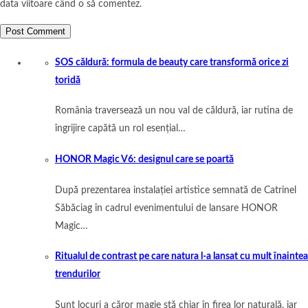
data viitoare când o să comentez.
SOS căldură: formula de beauty care transformă orice zi
toridă
România traversează un nou val de căldură, iar rutina de
îngrijire capătă un rol esențial…
HONOR Magic V6: designul care se poartă
După prezentarea instalației artistice semnată de Catrinel
Săbăciag în cadrul evenimentului de lansare HONOR
Magic…
Ritualul de contrast pe care natura l-a lansat cu mult înaintea
trendurilor
Sunt locuri a căror magie stă chiar în firea lor naturală, iar