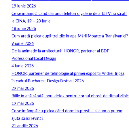
19 iunie 2026
Ce se întâmplă când dai unui telefon o galerie de artă? Vino să afli
la CINA, 19 – 20 iunie
18 iunie 2026
Cum arată pielea după trei zile în apa Mării Moarte a Transilvaniei?
9 iunie 2026
De la animație la arhitectură: HONOR, partener al BDF
Professional Local Design
4 iunie 2026
HONOR, partener de tehnologie al primei expoziții Andrei Tripșa,
în cadrul Bucharest Design Festival 2026
29 mai 2026
Băile în apă sărată, noul detox pentru corpul obosit de ritmul zilnic
19 mai 2026
Ce se întâmplă cu pielea când dormim prost — și cum o putem
ajuta să își revină?
21 aprilie 2026