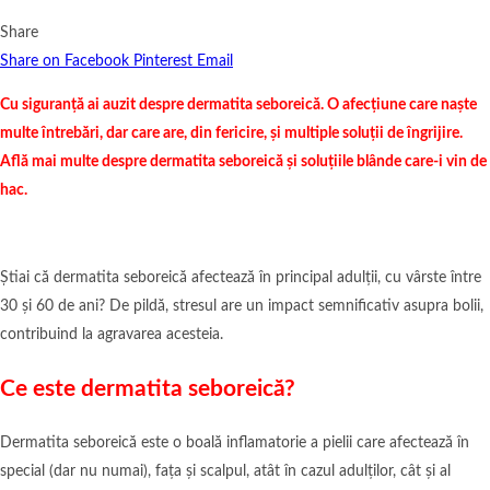
Share
Share on Facebook
Pinterest
Email
Cu siguranță ai auzit despre dermatita seboreică. O afecțiune care naște
multe întrebări, dar care are, din fericire, și multiple soluții de îngrijire.
Află mai multe despre dermatita seboreică și soluțiile blânde care-i vin de
hac.
Știai că dermatita seboreică afectează în principal adulții, cu vârste între
30 și 60 de ani? De pildă, stresul are un impact semnificativ asupra bolii,
contribuind la agravarea acesteia.
C
e este dermatita seboreică?
Dermatita seboreică este o boală inflamatorie a pielii care afectează în
special (dar nu numai), fața și scalpul, atât în cazul adulților, cât și al