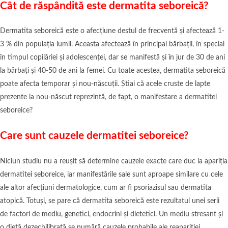
Cât de răspândită este dermatita seboreică?
Dermatita seboreică este o afecțiune destul de frecventă și afectează 1-
3 % din populația lumii. Aceasta afectează în principal bărbații, în special
în timpul copilăriei și adolescenței, dar se manifestă și în jur de 30 de ani
la bărbați și 40-50 de ani la femei. Cu toate acestea, dermatita seboreică
poate afecta temporar și nou-născuții. Știai că acele cruste de lapte
prezente la nou-născut reprezintă, de fapt, o manifestare a dermatitei
seboreice?
Care sunt cauzele dermatitei seboreice?
Niciun studiu nu a reușit să determine cauzele exacte care duc la apariția
dermatitei seboreice, iar manifestările sale sunt aproape similare cu cele
ale altor afecțiuni dermatologice, cum ar fi psoriazisul sau dermatita
atopică. Totuși, se pare că dermatita seboreică este rezultatul unei serii
de factori de mediu, genetici, endocrini și dietetici. Un mediu stresant și
o dietă dezechilibrată se numără cauzele probabile ale reapariției