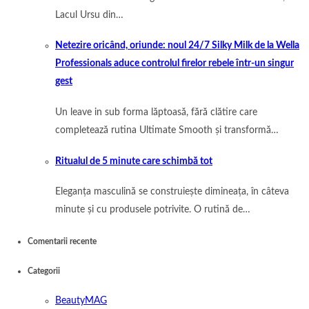
Lacul Ursu din…
Netezire oricând, oriunde: noul 24/7 Silky Milk de la Wella
Professionals aduce controlul firelor rebele într-un singur
gest
Un leave in sub forma lăptoasă, fără clătire care
completează rutina Ultimate Smooth și transformă…
Ritualul de 5 minute care schimbă tot
Eleganța masculină se construiește dimineața, în câteva
minute și cu produsele potrivite. O rutină de…
Comentarii recente
Categorii
BeautyMAG