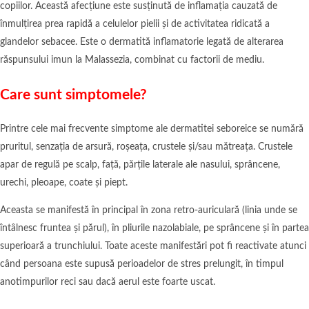
copiilor. Această afecțiune este susținută de inflamația cauzată de
înmulțirea prea rapidă a celulelor pielii și de activitatea ridicată a
glandelor sebacee. Este o dermatită inflamatorie legată de alterarea
răspunsului imun la Malassezia, combinat cu factorii de mediu.
Care sunt simptomele?
Printre cele mai frecvente simptome ale dermatitei seboreice se numără
pruritul, senzația de arsură, roșeața, crustele și/sau mătreața. Crustele
apar de regulă pe scalp, față, părțile laterale ale nasului, sprâncene,
urechi, pleoape, coate și piept.
Aceasta se manifestă în principal în zona retro-auriculară (linia unde se
întâlnesc fruntea și părul), în pliurile nazolabiale, pe sprâncene și în partea
superioară a trunchiului. Toate aceste manifestări pot fi reactivate atunci
când persoana este supusă perioadelor de stres prelungit, în timpul
anotimpurilor reci sau dacă aerul este foarte uscat.