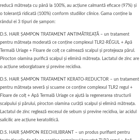
reducă mătreața cu până la 100%, au acțiune calmantă eficace (97%) și
o toleranță ridicată (100%) conform studiilor clinice. Gama conține la
rândul ei 3 tipuri de șampon:
D.S. HAIR ȘAMPON TRATAMENT ANTIMĂTREAȚĂ – un tratament
pentru mătreața moderată ce conține complexul TLR2-RÉGUL + Apă
Termală Uriage + Floare de colț ce calmează scalpul și protejeaza părul.
Pirocton olamina purifică scalpul și elimină mătreața. Lactatul de zinc are
o acțiune seborglatoare și previne recidiva.
D.S. HAIR ȘAMPON TRATAMENT KERATO-REDUCTOR – un tratament
pentru mătreața severă și scuame ce conține complexul TLR2 regul +
Floare de colț + Apă Termală Uriage ce ajută la regenerarea structurii
scalpului și părului, pirocton olamina curăță scalpul și elimină mătreața.
Lactatul de zinc reglează excesul de sebum și previne recidiva, iar acidul
salicilic are acțiune keratolitică.
D.S. HAIR ȘAMPON REECHILIBRANT – un produs purifiant pentru