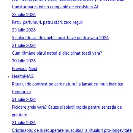
transformarea într-o companie de ecosistem AI
23 iulie 2026
Patru parfumuri, patru stări, zero reguli
23 iulie 2026
5 culori de lac de unghii must‑have pentru vara 2026
21 iulie 2026
Cum rămâne părul neted și disciplinat toată vara?
20 iulie 2026
Previous
Next
HealthMAG
Ritualul de contrast pe care natura l-a lansat cu mult înaintea
trendurilor
31 iulie 2026
Picioare grele vara? Cauze și soluții rapide pentru senzația de
greutate
21 iulie 2026
Crioterapia: de la recuperare musculară la ritualuri pro‑longevitate