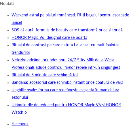
Noutati
Weekend astral pe plaiuri românești. Fă-ți bagajul pentru escapade
unice!
SOS căldură: formula de beauty care transformă orice zi toridă
HONOR Magic V6: designul care se poartă
Ritualul de contrast pe care natura l-a lansat cu mult înaintea
trendurilor
Netezire oricând, oriunde: noul 24/7 Silky Milk de la Wella
Professionals aduce controlul firelor rebele într-un singur gest
Ritualul de 5 minute care schimbă tot
Bandana: accesoriul care schimbă instant orice coafură de vară
Unghiile ovale: forma care redefinește eleganța în manichiura
sezonului
Ultimele zile de reduceri pentru HONOR Magic V6 și HONOR
Watch 6
Facebook