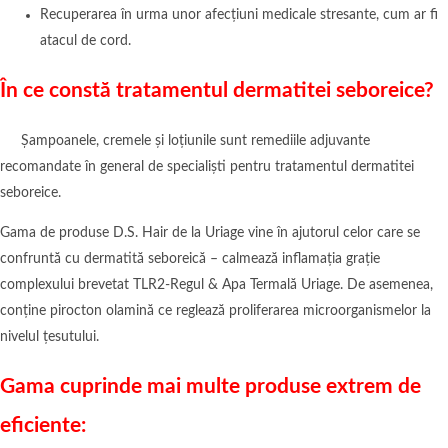
Recuperarea în urma unor afecțiuni medicale stresante, cum ar fi
atacul de cord.
În ce constă tratamentul dermatitei seboreice?
Șampoanele, cremele și loțiunile sunt remediile adjuvante
recomandate în general de specialiști pentru tratamentul dermatitei
seboreice.
Gama de produse D.S. Hair de la Uriage vine în ajutorul celor care se
confruntă cu dermatită seboreică – calmează inflamația grație
complexului brevetat TLR2-Regul & Apa Termală Uriage. De asemenea,
conține pirocton olamină ce reglează proliferarea microorganismelor la
nivelul țesutului.
Gama cuprinde mai multe produse extrem de
eficiente: