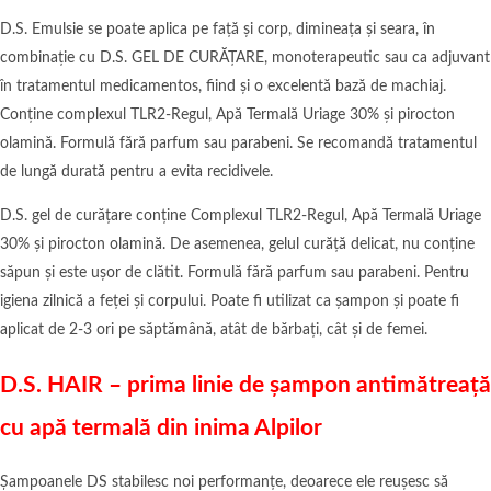
D.S. Emulsie se poate aplica pe față și corp, dimineața și seara, în
combinație cu D.S. GEL DE CURĂȚARE, monoterapeutic sau ca adjuvant
în tratamentul medicamentos, fiind și o excelentă bază de machiaj.
Conține complexul TLR2-Regul, Apă Termală Uriage 30% și pirocton
olamină. Formulă fără parfum sau parabeni. Se recomandă tratamentul
de lungă durată pentru a evita recidivele.
D.S. gel de curățare conține Complexul TLR2-Regul, Apă Termală Uriage
30% și pirocton olamină. De asemenea, gelul curăță delicat, nu conține
săpun și este ușor de clătit. Formulă fără parfum sau parabeni. Pentru
igiena zilnică a feței și corpului. Poate fi utilizat ca șampon și poate fi
aplicat de 2-3 ori pe săptămână, atât de bărbați, cât și de femei.
D.S. HAIR – prima linie de șampon antimătreață
cu apă termală din inima Alpilor
Șampoanele DS stabilesc noi performanțe, deoarece ele reușesc să