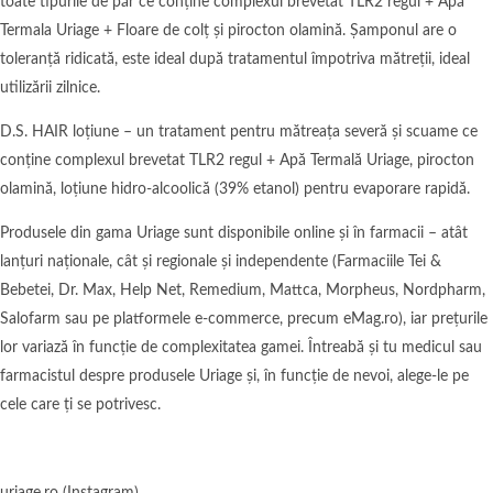
toate tipurile de păr ce conține complexul brevetat TLR2 regul + Apă
Termala Uriage + Floare de colț și pirocton olamină. Șamponul are o
toleranță ridicată, este ideal după tratamentul împotriva mătreții, ideal
utilizării zilnice.
D.S. HAIR loțiune – un tratament pentru mătreața severă și scuame ce
conține complexul brevetat TLR2 regul + Apă Termală Uriage, pirocton
olamină, loțiune hidro-alcoolică (39% etanol) pentru evaporare rapidă.
Produsele din gama Uriage sunt disponibile online și în farmacii – atât
lanțuri naționale, cât și regionale și independente (Farmaciile Tei &
Bebetei, Dr. Max, Help Net, Remedium, Mattca, Morpheus, Nordpharm,
Salofarm sau pe platformele e-commerce, precum eMag.ro), iar prețurile
lor variază în funcție de complexitatea gamei. Întreabă și tu medicul sau
farmacistul despre produsele Uriage și, în funcție de nevoi, alege-le pe
cele care ți se potrivesc.