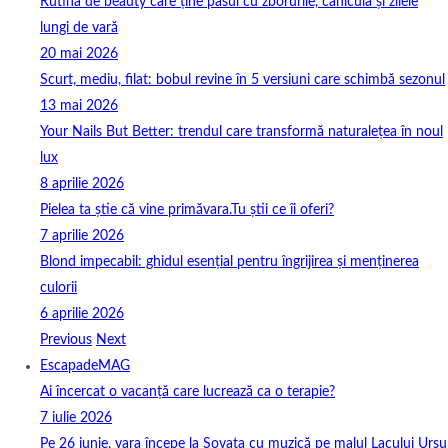
Rutina de beauty care ține pasul cu zborurile, canicula și zilele
lungi de vară
20 mai 2026
Scurt, mediu, filat: bobul revine în 5 versiuni care schimbă sezonul
13 mai 2026
Your Nails But Better: trendul care transformă naturalețea în noul
lux
8 aprilie 2026
Pielea ta știe că vine primăvara.Tu știi ce îi oferi?
7 aprilie 2026
Blond impecabil: ghidul esențial pentru îngrijirea și menținerea
culorii
6 aprilie 2026
Previous
Next
EscapadeMAG
Ai încercat o vacanță care lucrează ca o terapie?
7 iulie 2026
Pe 26 iunie, vara începe la Sovata cu muzică pe malul Lacului Ursu