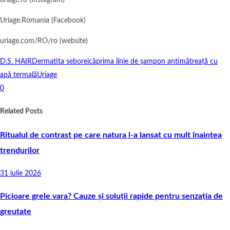
uriage.ro (Instagram)
Uriage.Romania (Facebook)
uriage.com/RO/ro (website)
D.S. HAIR
Dermatita seboreică
prima linie de șampon antimătreață cu
apă termală
Uriage
0
Related Posts
Ritualul de contrast pe care natura l-a lansat cu mult înaintea
trendurilor
31 iulie 2026
Picioare grele vara? Cauze și soluții rapide pentru senzația de
greutate