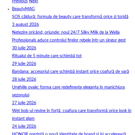
Previous
Next
BeautyMAG
SOS căldură: formula de beauty care transformă orice zi toridă
3 august 2026
Netezire oricând, oriunde: noul 24/7 Silky Milk de la Wella
Professionals aduce controlul firelor rebele într-un singur gest
30 iulie 2026
Ritualul de 5 minute care schimbă tot
29 iulie 2026
Bandana: accesoriul care schimbă instant orice coafură de vară
28 iulie 2026
Unghiile ovale: forma care redefinește eleganța în manichiura
sezonului
27 iulie 2026
Wet bob-ul revine în forță: coafura care transformă orice look în
instant glam
24 iulie 2026
HONOR prezintă o nouă identitate de brand și își accelerează