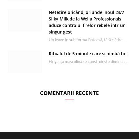
Netezire oricând, oriunde: noul 24/7
Silky Milk de la Wella Professionals
aduce controlul firelor rebele într-un
singur gest
Un leave in sub forma lăptoasă, fără clătire care completează rutina Ultimate Smooth și transformă…
Ritualul de 5 minute care schimbă tot
Eleganța masculină se construiește dimineața, în câteva minute și cu produsele potrivite. O rutină de…
COMENTARII RECENTE