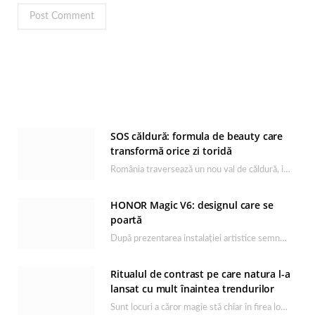
SOS căldură: formula de beauty care
transformă orice zi toridă
România traversează un nou val de căldură, iar rutina de îngrijire capătă un rol esențial…
HONOR Magic V6: designul care se
poartă
După prezentarea instalației artistice semnată de Catrinel Săbăciag în cadrul evenimentului de lansare HONOR Magic…
Ritualul de contrast pe care natura l-a
lansat cu mult înaintea trendurilor
Sunt locuri a căror magie stă chiar în firea lor naturală, iar Lacul Ursu din…