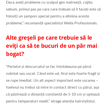
Daca aveți probleme cu scalpul gen matreață, cojițe,
sebum, primul pas pe care care trebuie să îl faceți este să
folosiți un șampon special pentru a elimina aceste
probleme,” recomandă specialistul Wella Professionals.
Alte greșeli pe care trebuie să le
eviți ca să te bucuri de un păr mai
bogat?
“Periatul și descurcatul se fac întotdeauna pe părul
svântat sau uscat. Când este ud, firul este foarte fragil și
se rupe imediat. Un alt aspect important este uscarea –
foehnul nu trebui să intre în contact direct cu părul, așa
că păstrează o distanță constantă de 5-10 cm și optează
pentru temperaturi medii,” atrage atenția hairstylistul.