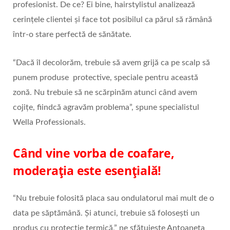
profesionist. De ce? Ei bine, hairstylistul analizează
cerințele clientei și face tot posibilul ca părul să rămână
într-o stare perfectă de sănătate.
“Dacă îl decolorăm, trebuie să avem grijă ca pe scalp să
punem produse protective, speciale pentru această
zonă. Nu trebuie să ne scărpinăm atunci când avem
cojițe, fiindcă agravăm problema”, spune specialistul
Wella Professionals.
Când vine vorba de coafare,
moderația este esențială!
“Nu trebuie folosită placa sau ondulatorul mai mult de o
data pe săptămână. Și atunci, trebuie să folosești un
produs cu protecție termică,” ne sfătuiește Antoaneta