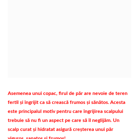
Asemenea unui copac, firul de păr are nevoie de teren
fertil și îngrijit ca să crească frumos și sănătos. Acesta
este principalul motiv pentru care îngrijirea scalpului
trebuie să nu fi un aspect pe care să îl neglijăm. Un
scalp curat și hidratat asigură creșterea unui păr
viguros, sanatos și frumos!