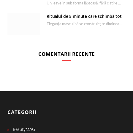
Un leave in sub forma lăptoasă, fără clătire care completează rutina Ultimate Smooth și transformă…
Ritualul de 5 minute care schimbă tot
Eleganța masculină se construiește dimineața, în câteva minute și cu produsele potrivite. O rutină de…
COMENTARII RECENTE
CATEGORII
BeautyMAG