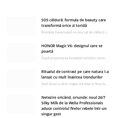
SOS căldură: formula de beauty care
transformă orice zi toridă
România traversează un nou val de căldură, iar rutina de îngrijire capătă un rol esențial…
HONOR Magic V6: designul care se
poartă
După prezentarea instalației artistice semnată de Catrinel Săbăciag în cadrul evenimentului de lansare HONOR Magic…
Ritualul de contrast pe care natura l-a
lansat cu mult înaintea trendurilor
Sunt locuri a căror magie stă chiar în firea lor naturală, iar Lacul Ursu din…
Netezire oricând, oriunde: noul 24/7
Silky Milk de la Wella Professionals
aduce controlul firelor rebele într-un
singur gest