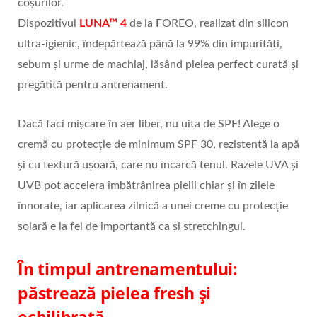
coșurilor.
Dispozitivul
LUNA™ 4
de la FOREO, realizat din silicon
ultra-igienic, îndepărtează până la 99% din impurități,
sebum și urme de machiaj, lăsând pielea perfect curată și
pregătită pentru antrenament.
Dacă faci mișcare în aer liber, nu uita de SPF! Alege o
cremă cu protecție de minimum SPF 30, rezistentă la apă
și cu textură ușoară, care nu încarcă tenul. Razele UVA și
UVB pot accelera îmbătrânirea pielii chiar și în zilele
înnorate, iar aplicarea zilnică a unei creme cu protecție
solară e la fel de importantă ca și stretchingul.
În timpul antrenamentului:
păstrează pielea fresh și
echilibrată