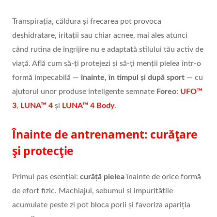
Transpirația, căldura și frecarea pot provoca
deshidratare, iritații sau chiar acnee, mai ales atunci
când rutina de îngrijire nu e adaptată stilului tău activ de
viață. Află cum să-ți protejezi și să-ți menții pielea într-o
formă impecabilă —
înainte, în timpul și după sport
— cu
ajutorul unor produse inteligente semnate
Foreo
:
UFO™
3
,
LUNA™ 4
și
LUNA™ 4 Body
.
Înainte de antrenament: curățare
și protecție
Primul pas esențial:
curăță pielea
înainte de orice formă
de efort fizic. Machiajul, sebumul și impuritățile
acumulate peste zi pot bloca porii și favoriza apariția