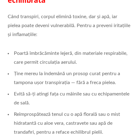
Când transpiri, corpul elimină toxine, dar și apă, iar
pielea poate deveni vulnerabilă. Pentru a preveni iritațiile
și inflamațiile:
Poartă îmbrăcăminte lejeră, din materiale respirabile,
care permit circulația aerului.
Ține mereu la îndemână un prosop curat pentru a
tampona ușor transpirația — fără a freca pielea.
Evită să-ți atingi fața cu mâinile sau cu echipamentele
de sală.
Reîmprospătează tenul cu o apă florală sau o mist
hidratantă cu aloe vera, castravete sau apă de
trandafiri, pentru a reface echilibrul pielii.