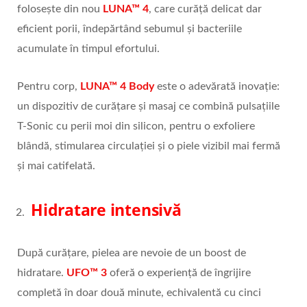
folosește din nou
LUNA™ 4
, care curăță delicat dar
eficient porii, îndepărtând sebumul și bacteriile
acumulate în timpul efortului.
Pentru corp,
LUNA™ 4 Body
este o adevărată inovație:
un dispozitiv de curățare și masaj ce combină pulsațiile
T-Sonic cu perii moi din silicon, pentru o exfoliere
blândă, stimularea circulației și o piele vizibil mai fermă
și mai catifelată.
Hidratare intensivă
După curățare, pielea are nevoie de un boost de
hidratare.
UFO™ 3
oferă o experiență de îngrijire
completă în doar două minute, echivalentă cu cinci