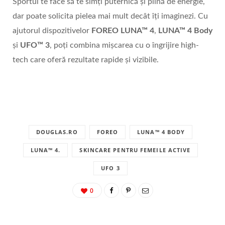
Sportul te face să te simți puternică și plină de energie,
dar poate solicita pielea mai mult decât îți imaginezi. Cu
ajutorul dispozitivelor
FOREO LUNA™ 4
,
LUNA™ 4 Body
și
UFO™ 3
, poți combina mișcarea cu o îngrijire high-
tech care oferă rezultate rapide și vizibile.
DOUGLAS.RO
FOREO
LUNA™ 4 BODY
LUNA™ 4.
SKINCARE PENTRU FEMEILE ACTIVE
UFO 3
0