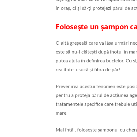
în oraș, ci și să-ți protejezi părul de ac
Folosește un șampon ca
O altă greșeală care va lăsa urmări ned
este să nu-l clătești după înotul în m
putea ajuta în definirea buclelor. Cu 
realitate, usucă și fibra de păr!
Prevenirea acestui fenomen este posib
pentru a proteja părul de acțiunea agenț
tratamentele specifice care trebuie uti
mare.
Mai întâi, folosește șamponul cu chera