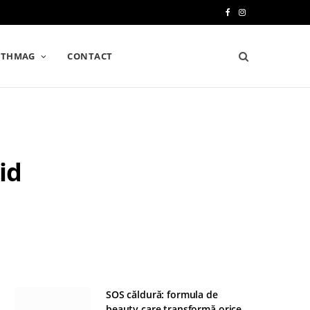
F
I
a
n
LTHMAG
CONTACT
c
s
e
t
b
a
o
g
id
o
r
k
a
m
SOS căldură: formula de
beauty care transformă orice