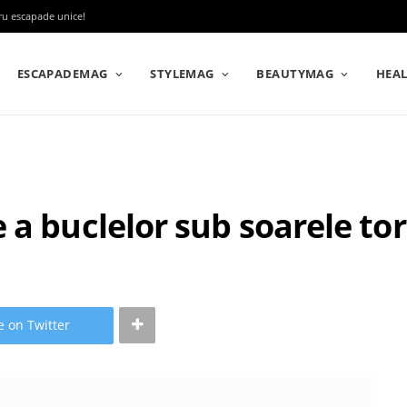
tru escapade unice!
ESCAPADEMAG
STYLEMAG
BEAUTYMAG
HEA
a buclelor sub soarele tor
e on Twitter