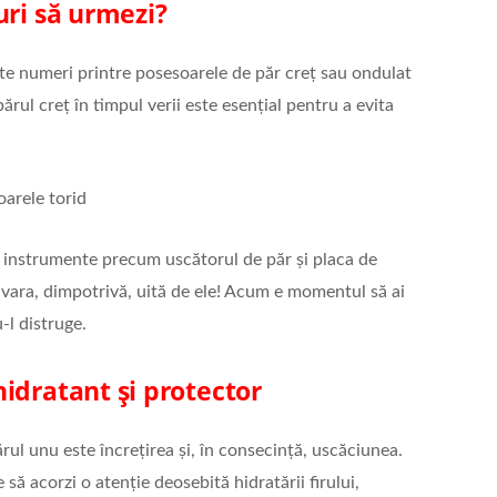
uri să urmezi?
te numeri printre posesoarele de păr creț sau ondulat
părul creț în timpul verii este esențial pentru a evita
oarele torid
a instrumente precum uscătorul de păr și placa de
, vara, dimpotrivă, uită de ele! Acum e momentul să ai
-l distruge.
idratant și protector
rul unu este încrețirea și, în consecință, uscăciunea.
să acorzi o atenție deosebită hidratării firului,