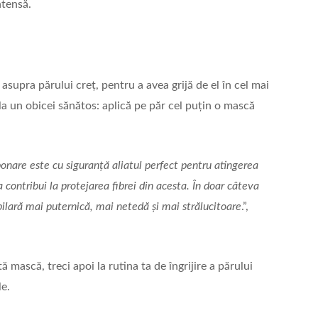
ntensă.
e
supra părului creț, pentru a avea grijă de el în cel mai
la un obicei sănătos: aplică pe păr cel puțin o mască
nare este cu siguranță aliatul perfect pentru atingerea
 contribui la protejarea fibrei din acesta. În doar câteva
ilară mai puternică, mai netedă și mai strălucitoare
.”,
mască, treci apoi la rutina ta de îngrijire a părului
e.