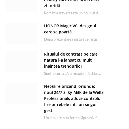
zi toridă
România traversează un nou val de căldură, iar rutina de îngrijire capătă un rol esențial…
HONOR Magic V6: designul
care se poartă
După prezentarea instalației artistice semnată de Catrinel Săbăciag în cadrul evenimentului de lansare HONOR Magic…
Ritualul de contrast pe care
natura l-a lansat cu mult
înaintea trendurilor
Sunt locuri a căror magie stă chiar în firea lor naturală, iar Lacul Ursu din…
Netezire oricând, oriunde:
noul 24/7 Silky Milk de la Wella
Professionals aduce controlul
firelor rebele într-un singur
gest
Un leave in sub forma lăptoasă, fără clătire care completează rutina Ultimate Smooth și transformă…