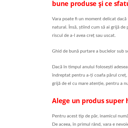
bune produse și ce sfat
Vara poate fi un moment delicat dacă 
natural. Însă, știind cum să ai grijă de 
riscul de a-l avea creț sau uscat.
Ghid de bună purtare a buclelor sub s
Dacă în timpul anului folosești adese
îndreptat pentru a-ți coafa părul creț
grijă de el cu mare atenție, pentru a nu
Alege un produs super h
Pentru acest tip de păr, inamicul numă
De aceea, în primul rând, vara e nevoie 