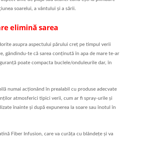
țiunea soarelui, a vântului și a sării.
re elimină sarea
orite asupra aspectului părului creț pe timpul verii
are, gândindu-te că sarea conținută în apa de mare te-ar
siguranță poate compacta buclele/onduleurile dar, în
ilă numai acționând în prealabil cu produse adecvate
ilor atmosferici tipici verii, cum ar fi spray-urile și
lizate înainte și după expunerea la soare sau înotul în
tină Fiber Infusion, care va curăța cu blândețe și va