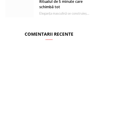
Ritualul de 5 minute care
schimbă tot
Eleganța masculină se construiește dimineața, în câteva minute și cu produsele potrivite. O rutină de…
COMENTARII RECENTE