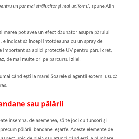
entru un păr mai strălucitor și mai uniform
.”, spune Alin
 și marea pot avea un efect dăunător asupra părului
el, e indicat să începi întotdeauna cu un spray de
e important să aplici protecție UV pentru părul creț,
caz, de mai multe ori pe parcursul zilei.
umai când ești la mare! Soarele și agenții externi usucă
raș.
bandane sau pălării
poate însemna, de asemenea, să te joci cu tunsori și
i precum pălării, bandane, eșarfe. Aceste elemente de
n aspect unic de plajă sau atunci când ești la plimbare