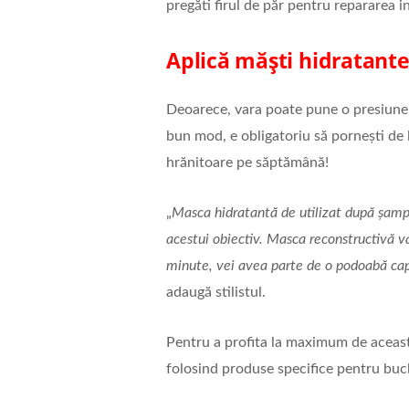
pregăti firul de păr pentru repararea i
Aplică măști hidratant
Deoarece, vara poate pune o presiune a
bun mod, e obligatoriu să pornești de 
hrănitoare pe săptămână!
„
Masca hidratantă de utilizat după șampo
acestui obiectiv. Masca reconstructivă va
minute, vei avea parte de o podoabă cap
adaugă stilistul.
Pentru a profita la maximum de această 
folosind produse specifice pentru bucl