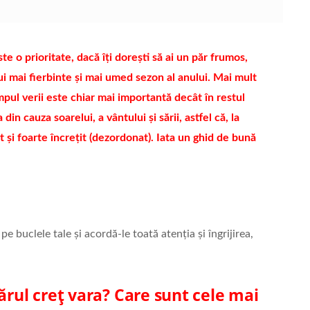
este o prioritate, dacă îți dorești să ai un păr frumos,
lui mai fierbinte și mai umed sezon al anului. Mai mult
timpul verii este chiar mai importantă decât în restul
in cauza soarelui, a vântului și sării, astfel că, la
cat și foarte încrețit (dezordonat). Iata un ghid de bună
pe buclele tale și acordă-le toată atenția și îngrijirea,
ărul creț vara? Care sunt cele mai