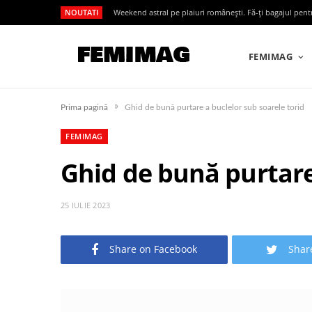
NOUTATI
Weekend astral pe plaiuri românești. Fă-ți bagajul pen
FEMIMAG
»
Prima pagină
Ghid de bună purtare a buclelor sub soarele torid
FEMIMAG
Ghid de bună purtare 
25 IULIE 2023
Share on Facebook
Shar