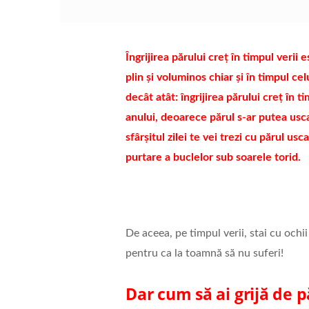
Îngrijirea părului creț în timpul verii 
plin și voluminos chiar și în timpul ce
decât atât: îngrijirea părului creț în 
anului, deoarece părul s-ar putea usca d
sfârșitul zilei te vei trezi cu părul us
purtare a buclelor sub soarele torid.
De aceea, pe timpul verii, stai cu ochii 
pentru ca la toamnă să nu suferi!
Dar cum să ai grijă de p