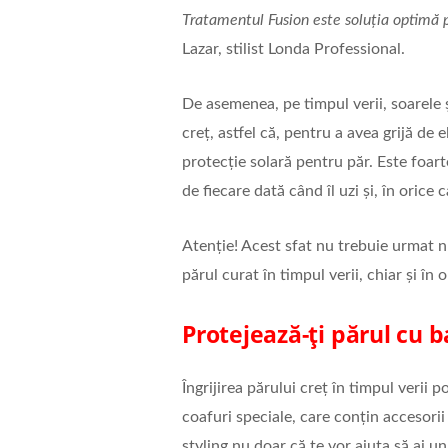
Tratamentul Fusion este soluția optimă p
Lazar, stilist Londa Professional.
De asemenea, pe timpul verii, soarele
creț, astfel că, pentru a avea grijă de 
protecție solară pentru păr. Este foart
de fiecare dată când îl uzi și, în orice 
Atenție! Acest sfat nu trebuie urmat n
părul curat în timpul verii, chiar și în o
Protejează-ți părul cu 
Îngrijirea părului creț în timpul verii 
coafuri speciale, care conțin accesori
styling nu doar că te vor ajuta să ai u