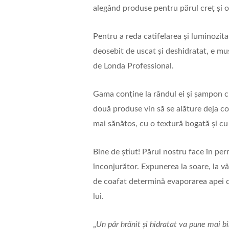
alegând produse pentru părul creț și on
Pentru a reda catifelarea și luminozitat
deosebit de uscat și deshidratat, e mu
de Londa Professional.
Gama conține la rândul ei și șampon c
două produse vin să se alăture deja co
mai sănătos, cu o textură bogată și cu
Bine de știut! Părul nostru face în p
înconjurător. Expunerea la soare, la vâ
de coafat determină evaporarea apei din
lui.
„
Un păr hrănit și hidratat va pune mai bi