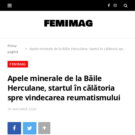
F
I
a
n
c
s
e
t
Prima
»
b
a
Apele minerale de la Băile Herculane, startul în călătoria spre vindecarea reumatismului
pagină
o
g
FEMIMAG
o
r
Apele minerale de la Băile
k
a
Herculane, startul în călătoria
m
spre vindecarea reumatismului
30 IANUARIE 2024