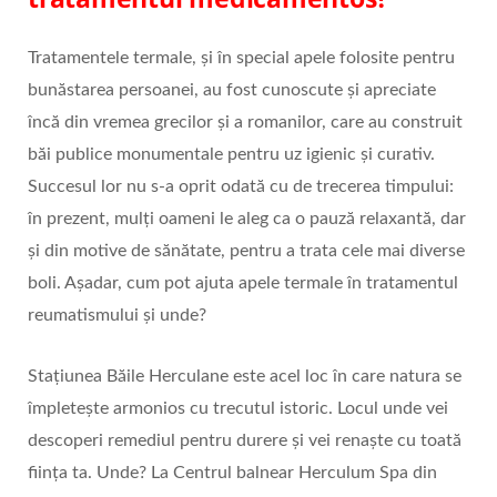
Tratamentele termale, și în special apele folosite pentru
bunăstarea persoanei, au fost cunoscute și apreciate
încă din vremea grecilor și a romanilor, care au construit
băi publice monumentale pentru uz igienic și curativ.
Succesul lor nu s-a oprit odată cu de trecerea timpului:
în prezent, mulți oameni le aleg ca o pauză relaxantă, dar
și din motive de sănătate, pentru a trata cele mai diverse
boli. Așadar, cum pot ajuta apele termale în tratamentul
reumatismului și unde?
Stațiunea Băile Herculane este acel loc în care natura se
împletește armonios cu trecutul istoric. Locul unde vei
descoperi remediul pentru durere și vei renaște cu toată
ființa ta. Unde? La Centrul balnear Herculum Spa din