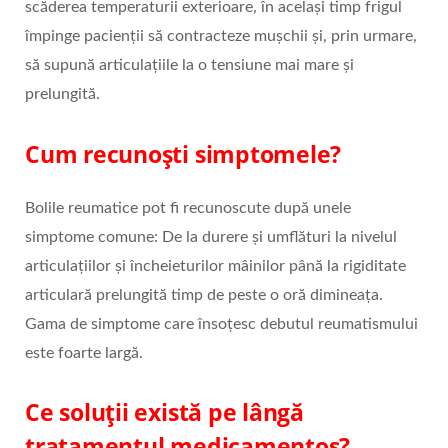
scăderea temperaturii exterioare, în același timp frigul
împinge pacienții să contracteze mușchii și, prin urmare,
să supună articulațiile la o tensiune mai mare și
prelungită.
Cum recunoști simptomele?
Bolile reumatice pot fi recunoscute după unele
simptome comune: De la durere și umflături la nivelul
articulațiilor și încheieturilor mâinilor până la rigiditate
articulară prelungită timp de peste o oră dimineața.
Gama de simptome care însoțesc debutul reumatismului
este foarte largă.
Ce soluții există pe lângă
tratamentul medicamentos?