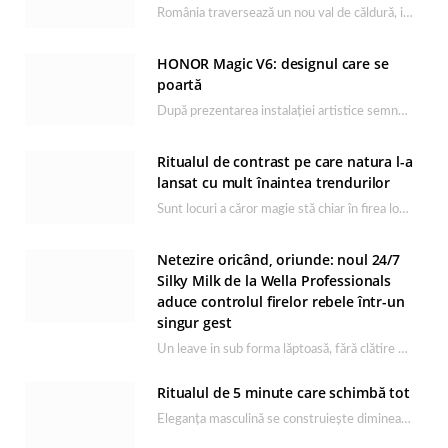
România traversează un nou val de căldură, iar rutina de îngrijire capătă un rol esențial…
HONOR Magic V6: designul care se
poartă
După prezentarea instalației artistice semnată de Catrinel Săbăciag în cadrul evenimentului de lansare HONOR Magic…
Ritualul de contrast pe care natura l-a
lansat cu mult înaintea trendurilor
Sunt locuri a căror magie stă chiar în firea lor naturală, iar Lacul Ursu din…
Netezire oricând, oriunde: noul 24/7
Silky Milk de la Wella Professionals
aduce controlul firelor rebele într-un
singur gest
Un leave in sub forma lăptoasă, fără clătire care completează rutina Ultimate Smooth și transformă…
Ritualul de 5 minute care schimbă tot
Eleganța masculină se construiește dimineața, în câteva minute și cu produsele potrivite. O rutină de…