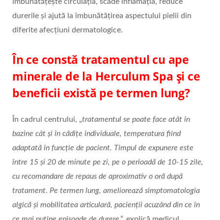
îmbunătățește circulația, scade inflamația, reduce
durerile și ajută la îmbunătățirea aspectului pielii din
diferite afecțiuni dermatologice.
În ce constă tratamentul cu ape
minerale de la Herculum Spa și ce
beneficii există pe termen lung?
În cadrul centrului, „
tratamentul se poate face atât în
bazine cât și în cădițe individuale, temperatura fiind
adaptată în funcție de pacient. Timpul de expunere este
între 15 și 20 de minute pe zi, pe o perioadă de 10-15 zile,
cu recomandare de repaus de aproximativ o oră după
tratament
.
Pe termen lung, ameliorează simptomatologia
algică și mobilitatea articulară, pacienții acuzând din ce în
ce mai puține episoade de durere
.”, explică medicul