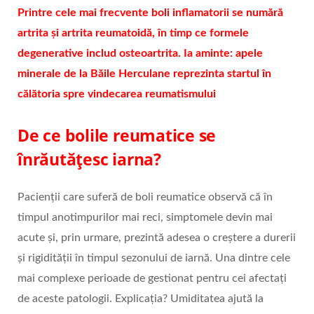
Printre cele mai frecvente boli inflamatorii se numără
artrita și artrita reumatoidă, în timp ce formele
degenerative includ osteoartrita. Ia aminte: apele
minerale de la Băile Herculane reprezinta startul în
călătoria spre vindecarea reumatismului
De ce bolile reumatice se
înrăutățesc iarna?
Pacienții care suferă de boli reumatice observă că în
timpul anotimpurilor mai reci, simptomele devin mai
acute și, prin urmare, prezintă adesea o creștere a durerii
și rigidității în timpul sezonului de iarnă. Una dintre cele
mai complexe perioade de gestionat pentru cei afectați
de aceste patologii. Explicația? Umiditatea ajută la