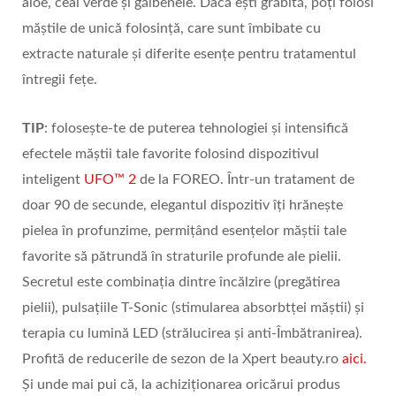
aloe, ceai verde și gălbenele. Dacă ești grăbită, poți folosi
măștile de unică folosință, care sunt îmbibate cu
extracte naturale și diferite esențe pentru tratamentul
întregii fețe.
TIP
: folosește-te de puterea tehnologiei și intensifică
efectele măștii tale favorite folosind dispozitivul
inteligent
UFO™ 2
de la FOREO. Într-un tratament de
doar 90 de secunde, elegantul dispozitiv îți hrănește
pielea în profunzime, permițând esențelor măștii tale
favorite să pătrundă în straturile profunde ale pielii.
Secretul este combinația dintre încălzire (pregătirea
pielii), pulsațiile T-Sonic (stimularea absorbtței măștii) și
terapia cu lumină LED (strălucirea și anti-Îmbătranirea).
Profită de reducerile de sezon de la Xpert beauty.ro
aici.
Și unde mai pui că, la achiziționarea oricărui produs