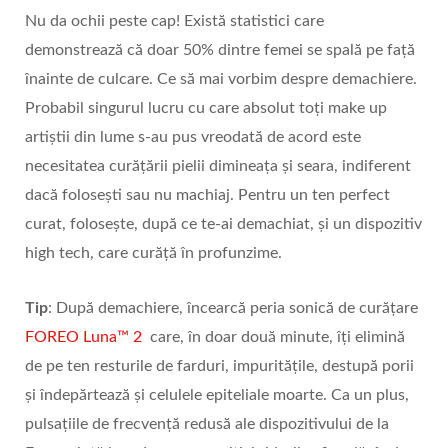
Nu da ochii peste cap! Există statistici care
demonstrează că doar 50% dintre femei se spală pe față
înainte de culcare. Ce să mai vorbim despre demachiere.
Probabil singurul lucru cu care absolut toți make up
artiștii din lume s-au pus vreodată de acord este
necesitatea curățării pielii dimineața și seara, indiferent
dacă folosești sau nu machiaj. Pentru un ten perfect
curat, folosește, după ce te-ai demachiat, și un dispozitiv
high tech, care curăță în profunzime.
Tip
: După demachiere, încearcă peria sonică de curățare
FOREO Luna™ 2
care, în doar două minute, îți elimină
de pe ten resturile de farduri, impuritățile, destupă porii
și îndepărtează și celulele epiteliale moarte. Ca un plus,
pulsațiile de frecvență redusă ale dispozitivului de la