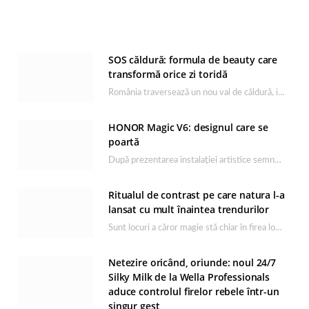
SOS căldură: formula de beauty care
transformă orice zi toridă
România traversează un nou val de căldură, iar rutina de îngrijire capătă un rol esențial…
HONOR Magic V6: designul care se
poartă
După prezentarea instalației artistice semnată de Catrinel Săbăciag în cadrul evenimentului de lansare HONOR Magic…
Ritualul de contrast pe care natura l-a
lansat cu mult înaintea trendurilor
Sunt locuri a căror magie stă chiar în firea lor naturală, iar Lacul Ursu din…
Netezire oricând, oriunde: noul 24/7
Silky Milk de la Wella Professionals
aduce controlul firelor rebele într-un
singur gest