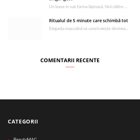
Un leave in sub forma lăptoasă, fără clătire care completează rutina Ultimate Smooth și transformă…
Ritualul de 5 minute care schimbă tot
Eleganța masculină se construiește dimineața, în câteva minute și cu produsele potrivite. O rutină de…
COMENTARII RECENTE
CATEGORII