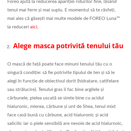
Foreo ajută la reducerea apariției ridurilor fine, lăsând
tenul mai ferm și mai suplu. E momentul să te răsfeți,
mai ales că găsești mai multe modele de FOREO Luna™
la reduceri
aici,
Alege masca potrivită tenului tău
O mască de față poate face minuni tenului tău cu o
singură condiție: să fie potrivite tipului de ten și să le
alegi în funcție de obiectivul dorit (hidratare, catifelare
sau strălucire). Tenului gras îi fac bine argilele și
cărbunele, pielea uscată se simte bine cu acidul
hialuronic, mierea, cărbune și unt de Shea, tenul mixt
face casă bună cu cărbune, acid hialuronic și acid
salicilic iar o piele sensibilă are nevoie de acid hialurnoic,