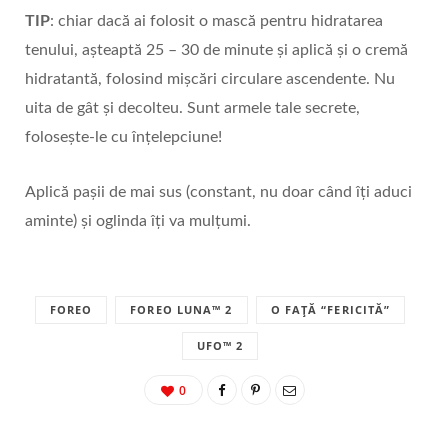
TIP
: chiar dacă ai folosit o mască pentru hidratarea
tenului, așteaptă 25 – 30 de minute și aplică și o cremă
hidratantă, folosind mișcări circulare ascendente. Nu
uita de gât și decolteu. Sunt armele tale secrete,
folosește-le cu înțelepciune!
Aplică pașii de mai sus (constant, nu doar când îți aduci
aminte) și oglinda îți va mulțumi.
FOREO
FOREO LUNA™ 2
O FAȚĂ “FERICITĂ”
UFO™ 2
0