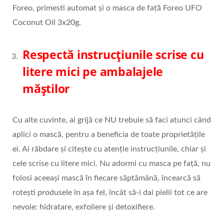
Foreo, primesti automat și o masca de față Foreo UFO
Coconut Oil 3x20g.
Respectă instrucțiunile scrise cu
litere mici pe ambalajele
măștilor
Cu alte cuvinte, ai grijă ce NU trebuie să faci atunci când
aplici o mască, pentru a beneficia de toate proprietățile
ei. Ai răbdare și citește cu atenție instrucțiunile, chiar și
cele scrise cu litere mici. Nu adormi cu masca pe față, nu
folosi aceeași mască în fiecare săptămână, încearcă să
rotești produsele în așa fel, încât să-i dai pielii tot ce are
nevoie: hidratare, exfoliere și detoxifiere.