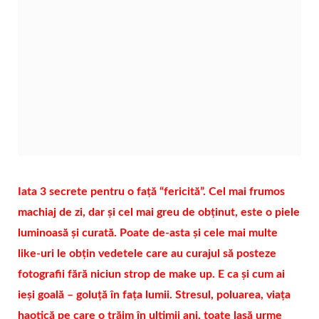
Iata 3 secrete pentru o față “fericită”. Cel mai frumos
machiaj de zi, dar și cel mai greu de obținut, este o piele
luminoasă și curată. Poate de-asta și cele mai multe
like-uri le obțin vedetele care au curajul să posteze
fotografii fără niciun strop de make up. E ca și cum ai
ieși goală – goluță în fața lumii. Stresul, poluarea, viața
haotică pe care o trăim în ultimii ani, toate lasă urme