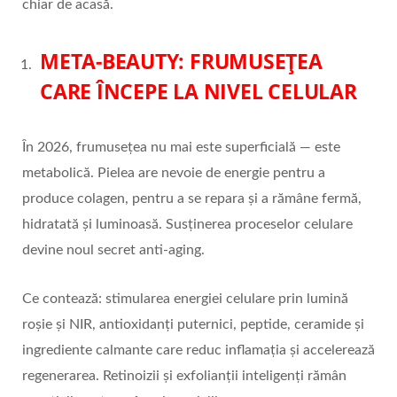
chiar de acasă.
META-BEAUTY: FRUMUSE
Ț
EA
CARE
Î
NCEPE LA NIVEL CELULAR
În 2026, frumusețea nu mai este superficială — este
metabolică. Pielea are nevoie de energie pentru a
produce colagen, pentru a se repara și a rămâne fermă,
hidratată și luminoasă. Susținerea proceselor celulare
devine noul secret anti-aging.
Ce contează: stimularea energiei celulare prin lumină
roșie și NIR, antioxidanți puternici, peptide, ceramide și
ingrediente calmante care reduc inflamația și accelerează
regenerarea. Retinoizii și exfolianții inteligenți rămân