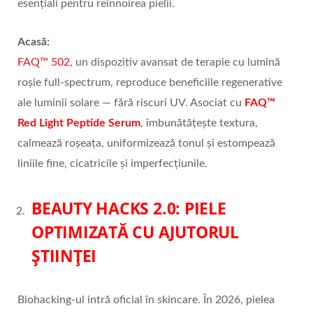
esențiali pentru reînnoirea pielii.
Acasă:
FAQ™ 502
, un dispozitiv avansat de terapie cu lumină
roșie full-spectrum, reproduce beneficiile regenerative
ale luminii solare — fără riscuri UV. Asociat cu
FAQ™
Red Light Peptide Serum
, îmbunătățește textura,
calmează roșeața, uniformizează tonul și estompează
liniile fine, cicatricile și imperfecțiunile.
BEAUTY HACKS 2.0: PIELE
OPTIMIZAT
Ă CU AJUTORUL
Ș
TIIN
ȚEI
Biohacking-ul intră oficial în skincare. În 2026, pielea