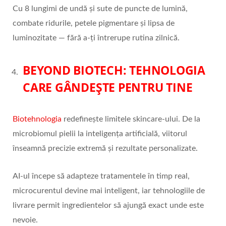
Cu 8 lungimi de undă și sute de puncte de lumină,
combate ridurile, petele pigmentare și lipsa de
luminozitate — fără a-ți întrerupe rutina zilnică.
BEYOND BIOTECH: TEHNOLOGIA
CARE G
Â
NDE
Ș
TE PENTRU TINE
Biotehnologia
redefinește limitele skincare-ului. De la
microbiomul pielii la inteligența artificială, viitorul
înseamnă precizie extremă și rezultate personalizate.
AI-ul începe să adapteze tratamentele în timp real,
microcurentul devine mai inteligent, iar tehnologiile de
livrare permit ingredientelor să ajungă exact unde este
nevoie.