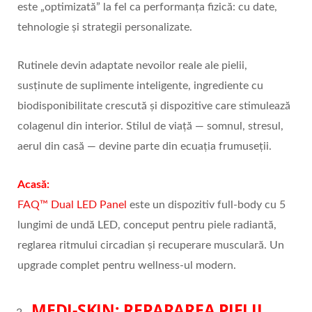
este „optimizată” la fel ca performanța fizică: cu date,
tehnologie și strategii personalizate.
Rutinele devin adaptate nevoilor reale ale pielii,
susținute de suplimente inteligente, ingrediente cu
biodisponibilitate crescută și dispozitive care stimulează
colagenul din interior. Stilul de viață — somnul, stresul,
aerul din casă — devine parte din ecuația frumuseții.
Acasă:
FAQ™ Dual LED Panel
este un dispozitiv full-body cu 5
lungimi de undă LED, conceput pentru piele radiantă,
reglarea ritmului circadian și recuperare musculară. Un
upgrade complet pentru wellness-ul modern.
MEDI-SKIN: REPARAREA PIELII,