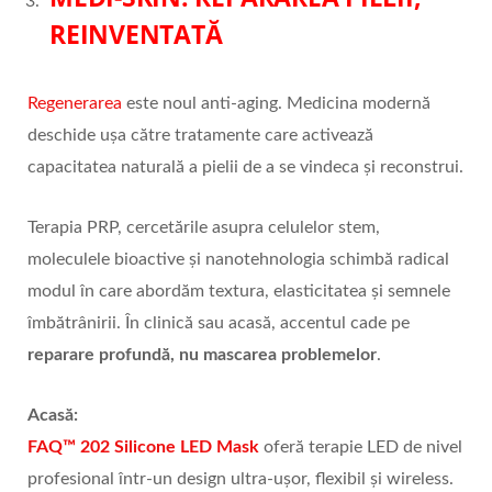
REINVENTATĂ
Regenerarea
este noul anti-aging. Medicina modernă
deschide ușa către tratamente care activează
capacitatea naturală a pielii de a se vindeca și reconstrui.
Terapia PRP, cercetările asupra celulelor stem,
moleculele bioactive și nanotehnologia schimbă radical
modul în care abordăm textura, elasticitatea și semnele
îmbătrânirii. În clinică sau acasă, accentul cade pe
reparare profundă, nu mascarea problemelor
.
Acas
ă:
FAQ
™
202 Silicone LED Mask
oferă terapie LED de nivel
profesional într-un design ultra-ușor, flexibil și wireless.