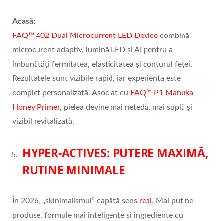
Acas
ă:
FAQ™ 402 Dual Microcurrent LED Device
combină
microcurent adaptiv, lumină LED și AI pentru a
îmbunătăți fermitatea, elasticitatea și conturul feței.
Rezultatele sunt vizibile rapid, iar experiența este
complet personalizată. Asociat cu
FAQ™ P1 Manuka
Honey Primer
, pielea devine mai netedă, mai suplă și
vizibil revitalizată.
HYPER-ACTIVES: PUTERE MAXIM
Ă
,
RUTINE MINIMALE
În 2026, „skinimalismul” capătă sens
real
. Mai puține
produse, formule mai inteligente și ingrediente cu