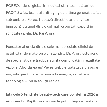
FOREO, liderul global în medical skin-tech, alături de
FAQ
™
Swiss
,
brandul anti-aging de ultimă generație aflat
sub umbrela Foreo, trasează direcțiile anului viitor
împreună cu unul dintre cei mai respectați experți în
sănătatea pielii:
Dr. Raj Arora
.
Fondator al uneia dintre cele mai apreciate clinici de
estetică și dermatologie din Londra, Dr. Arora este genul
de specialist care
traduce științ
a complicat
ă în rezultate
vizibile
. Abordarea ei? Pielea trebuie tratată ca un organ
viu, inteligent, care răspunde la energie, nutriție și
tehnologie — nu la soluții rapide.
Iată cele
5 tendințe beauty-tech care vor defini 2026 în
viziunea Dr. Raj Aurora
și cum le poți integra în viața ta,