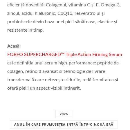
eficiență dovedită. Colagenul, vitamina C și E, Omega-3,
zincul, acidul hialuronic, CoQ10, resveratrolul și
probioticele devin baza unei pieli sănătoase, elastice și
rezistente în timp.
Acas
ă:
FOREO SUPERCHARGED™ Triple Action Firming Serum
este definiția unui serum high-performance: peptide de
colagen, retinoid avansat și tehnologie de livrare
transdermală care netezește ridurile, redă fermitatea și
oferă pielii un aspect vizibil întinerit.
2026
ANUL ÎN CARE FRUMUSEȚEA INTRĂ ÎNTR-O NOUĂ ERĂ