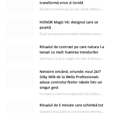
transformă orice zi toridă
România traversează un nou val de căldură, iar rutina de îngrijire capătă un rol esențial…
HONOR Magic V6: designul care se
poartă
După prezentarea instalației artistice semnată de Catrinel Săbăciag în cadrul evenimentului de lansare HONOR Magic…
Ritualul de contrast pe care natura l-a
lansat cu mult înaintea trendurilor
Sunt locuri a căror magie stă chiar în firea lor naturală, iar Lacul Ursu din…
Netezire oricând, oriunde: noul 24/7
Silky Milk de la Wella Professionals
aduce controlul firelor rebele într-un
singur gest
Un leave in sub forma lăptoasă, fără clătire care completează rutina Ultimate Smooth și transformă…
Ritualul de 5 minute care schimbă tot
Eleganța masculină se construiește dimineața, în câteva minute și cu produsele potrivite. O rutină de…