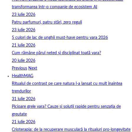
transformarea într-o companie de ecosistem AI
23 iulie 2026
Patru parfumuri, patru stări, zero reguli
23 iulie 2026
5 culori de lac de unghii must‑have pentru vara 2026
21 iulie 2026
Cum rămâne părul neted și disciplinat toată vara?
20 iulie 2026
Previous
Next
HealthMAG
Ritualul de contrast pe care natura l-a lansat cu mult înaintea
trendurilor
31 iulie 2026
Picioare grele vara? Cauze și soluții rapide pentru senzația de
greutate
21 iulie 2026
Crioterapia: de la recuperare musculară la ritualuri pro‑longevitate