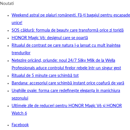
Noutati
Weekend astral pe plaiuri românești. Fă-ți bagajul pentru escapade
unice!
SOS căldură: formula de beauty care transformă orice zi toridă
HONOR Magic V6: designul care se poartă
Ritualul de contrast pe care natura l-a lansat cu mult înaintea
trendurilor
Netezire oricând, oriunde: noul 24/7 Silky Milk de la Wella
Professionals aduce controlul firelor rebele într-un singur gest
Ritualul de 5 minute care schimbă tot
Bandana: accesoriul care schimbă instant orice coafură de vară
Unghiile ovale: forma care redefinește eleganța în manichiura
sezonului
Ultimele zile de reduceri pentru HONOR Magic V6 și HONOR
Watch 6
Facebook