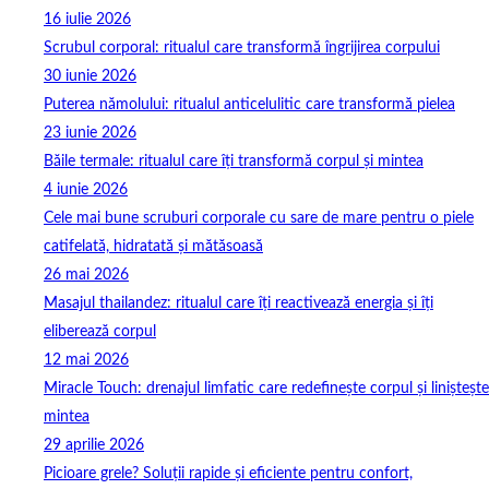
16 iulie 2026
Scrubul corporal: ritualul care transformă îngrijirea corpului
30 iunie 2026
Puterea nămolului: ritualul anticelulitic care transformă pielea
23 iunie 2026
Băile termale: ritualul care îți transformă corpul și mintea
4 iunie 2026
Cele mai bune scruburi corporale cu sare de mare pentru o piele
catifelată, hidratată și mătăsoasă
26 mai 2026
Masajul thailandez: ritualul care îți reactivează energia și îți
eliberează corpul
12 mai 2026
Miracle Touch: drenajul limfatic care redefinește corpul și liniștește
mintea
29 aprilie 2026
Picioare grele? Soluții rapide și eficiente pentru confort,