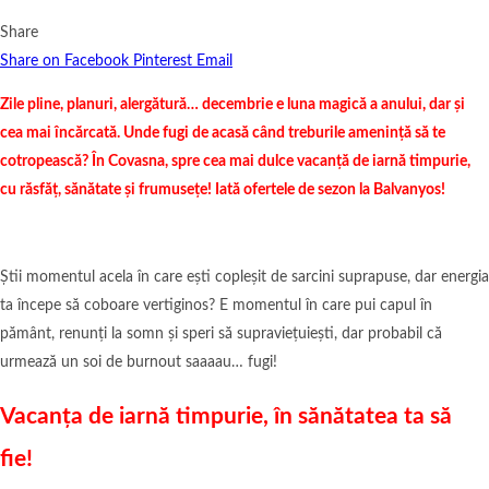
Share
Share on Facebook
Pinterest
Email
Zile pline, planuri, alergătură… decembrie e luna magică a anului, dar și
cea mai încărcată. Unde fugi de acasă când treburile amenință să te
cotropească? În Covasna, spre cea mai dulce vacanță de iarnă timpurie,
cu răsfăț, sănătate și frumusețe! Iată ofertele de sezon la Balvanyos!
Știi momentul acela în care ești copleșit de sarcini suprapuse, dar energia
ta începe să coboare vertiginos? E momentul în care pui capul în
pământ, renunți la somn și speri să supraviețuiești, dar probabil că
urmează un soi de burnout saaaau… fugi!
Vacanța de iarnă timpurie, în sănătatea ta să
fie!