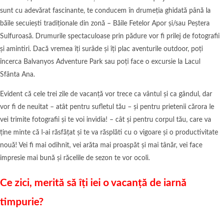
sunt cu adevărat fascinante, te conducem în drumeția ghidată până la
băile secuiești tradiționale din zonă – Băile Fetelor Apor și/sau Peștera
Sulfuroasă. Drumurile spectaculoase prin pădure vor fi prilej de fotografii
și amintiri. Dacă vremea îți surâde și îți plac aventurile outdoor, poți
încerca Balvanyos Adventure Park sau poți face o excursie la Lacul
Sfânta Ana.
Evident că cele trei zile de vacanță vor trece ca vântul și ca gândul, dar
vor fi de neuitat – atât pentru sufletul tău – și pentru prietenii cărora le
vei trimite fotografii și te voi invidia! – cât și pentru corpul tău, care va
ține minte că l-ai răsfățat și te va răsplăti cu o vigoare și o productivitate
nouă! Vei fi mai odihnit, vei arăta mai proaspăt și mai tânăr, vei face
impresie mai bună și răcelile de sezon te vor ocoli.
Ce zici, merită să îți iei o vacanță de iarnă
timpurie?