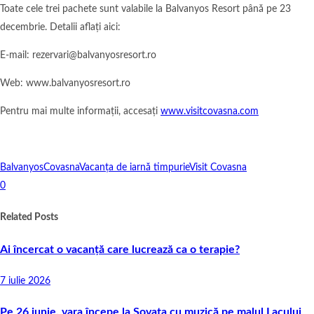
Toate cele trei pachete sunt valabile la Balvanyos Resort până pe 23
decembrie. Detalii aflați aici:
E-mail: rezervari@balvanyosresort.ro
Web: www.balvanyosresort.ro
Pentru mai multe informații, accesați
www.visitcovasna.com
Balvanyos
Covasna
Vacanța de iarnă timpurie
Visit Covasna
0
Related Posts
Ai încercat o vacanță care lucrează ca o terapie?
7 iulie 2026
Pe 26 iunie, vara începe la Sovata cu muzică pe malul Lacului