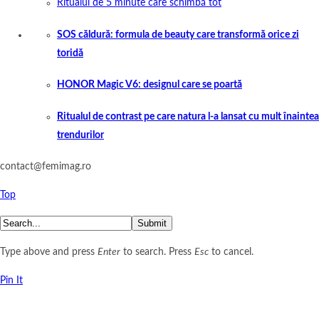
Ritualul de 5 minute care schimbă tot
SOS căldură: formula de beauty care transformă orice zi
toridă
HONOR Magic V6: designul care se poartă
Ritualul de contrast pe care natura l-a lansat cu mult înaintea
trendurilor
contact@femimag.ro
Top
Submit
Type above and press
Enter
to search. Press
Esc
to cancel.
Pin It