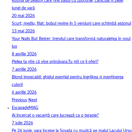
Rutina de beauty care ține pasul cu zborurile, canicula și zilele
lungi de vară
20 mai 2026
Scurt, mediu, filat: bobul revine în 5 versiuni care schimbă sezonul
13 mai 2026
Your Nails But Better: trendul care transformă naturalețea în noul
lux
8 aprilie 2026
Pielea ta știe că vine primăvara.Tu știi ce îi oferi?
7 aprilie 2026
Blond impecabil: ghidul esențial pentru îngrijirea și menținerea
culorii
6 aprilie 2026
Previous
Next
EscapadeMAG
Ai încercat o vacanță care lucrează ca o terapie?
7 iulie 2026
Pe 26 iunie, vara începe la Sovata cu muzică pe malul Lacului Ursu