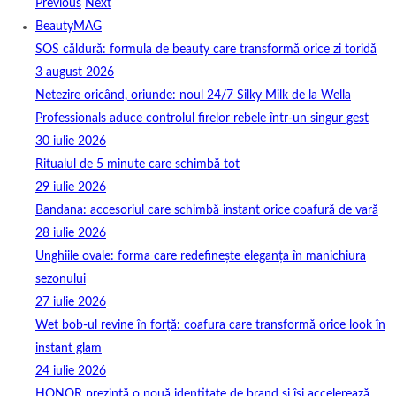
Previous
Next
BeautyMAG
SOS căldură: formula de beauty care transformă orice zi toridă
3 august 2026
Netezire oricând, oriunde: noul 24/7 Silky Milk de la Wella
Professionals aduce controlul firelor rebele într-un singur gest
30 iulie 2026
Ritualul de 5 minute care schimbă tot
29 iulie 2026
Bandana: accesoriul care schimbă instant orice coafură de vară
28 iulie 2026
Unghiile ovale: forma care redefinește eleganța în manichiura
sezonului
27 iulie 2026
Wet bob-ul revine în forță: coafura care transformă orice look în
instant glam
24 iulie 2026
HONOR prezintă o nouă identitate de brand și își accelerează