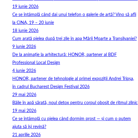
19 iunie 2026
Ce se întâmplă când dai unui telefon o galerie de artă? Vino să afli
la CINA, 19 – 20 iunie
18 iunie 2026
Cum arată pielea după trei zile în apa Mării Moarte a Transilvaniei?
9 iunie 2026
De la animație la arhitectură: HONOR, partener al BDF
Professional Local Design
4 iunie 2026
HONOR, partener de tehnologie al primei expoziții Andrei Tripșa,
în cadrul Bucharest Design Festival 2026
29 mai 2026
Băile în apă sărată, noul detox pentru corpul obosit de ritmul zilnic
19 mai 2026
Ce se întâmplă cu pielea când dormim prost — și cum o putem
ajuta să își revină?
21 aprilie 2026