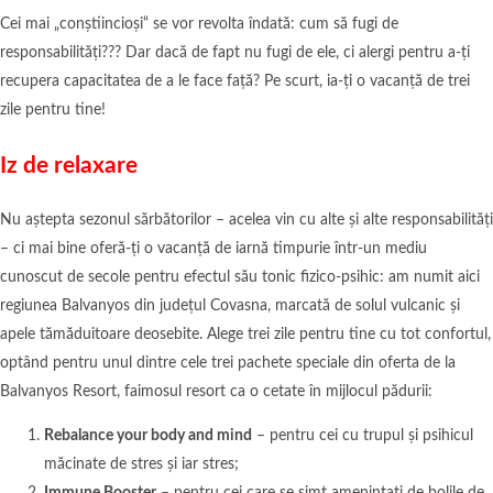
Cei mai „conștiincioși“ se vor revolta îndată: cum să fugi de
responsabilități??? Dar dacă de fapt nu fugi de ele, ci alergi pentru a-ți
recupera capacitatea de a le face față? Pe scurt, ia-ți o vacanță de trei
zile pentru tine!
Iz de relaxare
Nu aștepta sezonul sărbătorilor – acelea vin cu alte și alte responsabilități
– ci mai bine oferă-ți o vacanță de iarnă timpurie într-un mediu
cunoscut de secole pentru efectul său tonic fizico-psihic: am numit aici
regiunea Balvanyos din județul Covasna, marcată de solul vulcanic și
apele tămăduitoare deosebite. Alege trei zile pentru tine cu tot confortul,
optând pentru unul dintre cele trei pachete speciale din oferta de la
Balvanyos Resort, faimosul resort ca o cetate în mijlocul pădurii:
Rebalance your body and mind
– pentru cei cu trupul și psihicul
măcinate de stres și iar stres;