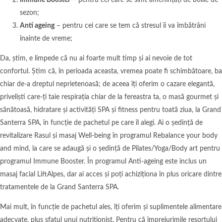
Immune Booster
– pentru cei care se simt amenințați de bolile de
sezon;
Anti ageing
– pentru cei care se tem că stresul îi va îmbătrâni
înainte de vreme;
Da, știm, e limpede că nu ai foarte mult timp și ai nevoie de tot
confortul. Știm că, în perioada aceasta, vremea poate fi schimbătoare, ba
chiar de-a dreptul neprietenoasă; de aceea îți oferim o cazare elegantă,
priveliști care-ți taie respirația chiar de la fereastra ta, o masă gourmet și
sănătoasă, hidratare și activități SPA și fitness pentru toată ziua, la Grand
Santerra SPA, în funcție de pachetul pe care îl alegi. Ai o ședință de
revitalizare Rasul și masaj Well-being în programul Rebalance your body
and mind, la care se adaugă și o ședință de Pilates/Yoga/Body art pentru
programul Immune Booster. În programul Anti-ageing este inclus un
masaj facial LiftAlpes, dar ai acces și poți achiziționa în plus oricare dintre
tratamentele de la Grand Santerra SPA.
Mai mult, în funcție de pachetul ales, îți oferim și suplimentele alimentare
adecvate, plus sfatul unui nutriționist. Pentru că împrejurimile resortului