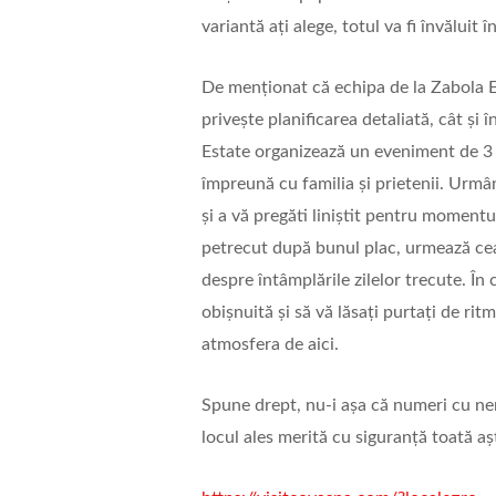
variantă ați alege, totul va fi învăluit 
De menționat că echipa de la Zabola Est
privește planificarea detaliată, cât și 
Estate organizează un eveniment de 3 
împreună cu familia și prietenii. Urmâ
și a vă pregăti liniștit pentru momentu
petrecut după bunul plac, urmează cea 
despre întâmplările zilelor trecute. În c
obișnuită și să vă lăsați purtați de ritm
atmosfera de aici.
Spune drept, nu-i așa că numeri cu ne
locul ales merită cu siguranță toată aș