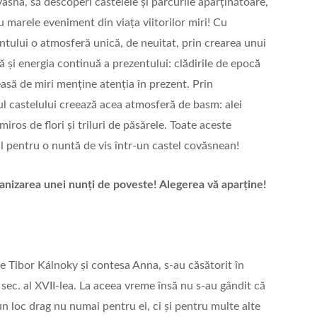
vasna, să descoperi castelele și parcurile aparținătoare,
u marele eveniment din viața viitorilor miri! Cu
tului o atmosferă unică, de neuitat, prin crearea unui
 și energia continuă a prezentului: clădirile de epocă
leasă de miri menține atenția în prezent. Prin
l castelului creează acea atmosferă de basm: alei
miros de flori și triluri de păsărele. Toate aceste
al pentru o nuntă de vis într-un castel covăsnean!
ganizarea unei nunți de poveste! Alegerea vă aparține!
ele Tibor Kálnoky și contesa Anna, s-au căsătorit în
n sec. al XVII-lea. La aceea vreme însă nu s-au gândit că
un loc drag nu numai pentru ei, ci și pentru multe alte