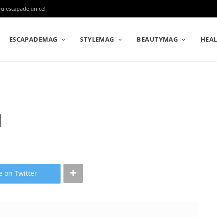
tru escapade unice!
ESCAPADEMAG
STYLEMAG
BEAUTYMAG
HEA
l
e on Twitter