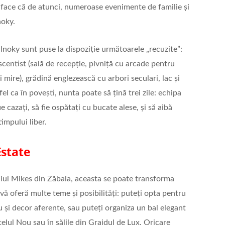
e face că de atunci, numeroase evenimente de familie și
noky.
noky sunt puse la dispoziție următoarele „recuzite”:
ascentist (sală de recepție, pivniță cu arcade pentru
mire), grădină englezească cu arbori seculari, lac și
 fel ca în povești, nunta poate să țină trei zile: echipa
ie cazați, să fie ospătați cu bucate alese, și să aibă
impului liber.
Estate
iul Mikes din Zăbala, aceasta se poate transforma
ă oferă multe teme și posibilități: puteți opta pentru
iu și decor aferente, sau puteți organiza un bal elegant
elul Nou sau în sălile din Grajdul de Lux. Oricare