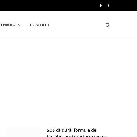
F
I
a
n
LTHMAG
CONTACT
c
s
e
t
b
a
o
g
o
r
k
a
m
SOS căldură: formula de
beauty care transformă orice