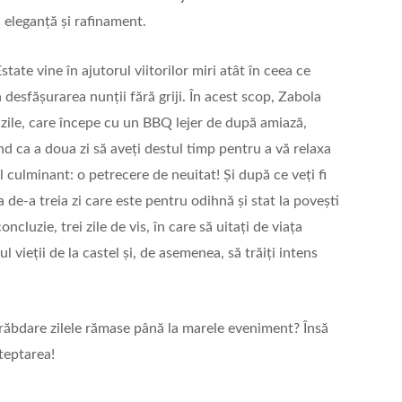
în eleganță și rafinament.
ate vine în ajutorul viitorilor miri atât în ceea ce
în desfășurarea nunții fără griji. În acest scop, Zabola
zile, care începe cu un BBQ lejer de după amiază,
nd ca a doua zi să aveți destul timp pentru a vă relaxa
l culminant: o petrecere de neuitat! Și după ce veți fi
de-a treia zi care este pentru odihnă și stat la povești
oncluzie, trei zile de vis, în care să uitați de viața
ul vieții de la castel și, de asemenea, să trăiți intens
răbdare zilele rămase până la marele eveniment? Însă
teptarea!