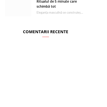
Ritualul de 5 minute care
schimbă tot
Eleganța masculină se construiește dimineața, în câteva minute și cu produsele potrivite. O rutină de…
COMENTARII RECENTE