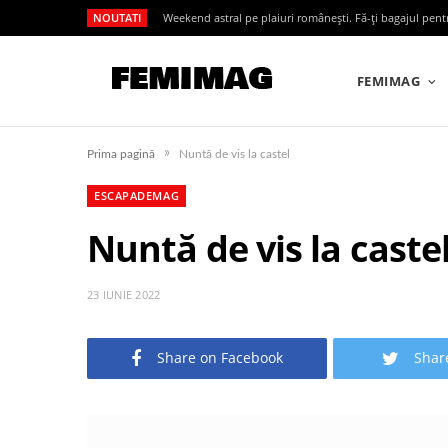
NOUTATI
Weekend astral pe plaiuri românești. Fă-ți bagajul pen
FEMIMAG
»
Prima pagină
Nuntă de vis la castel
ESCAPADEMAG
Nuntă de vis la caste
23 IUNIE 2022
Share on Facebook
Shar