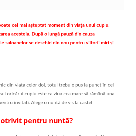
 poate cel mai așteptat moment din viața unui cuplu,
izarea acesteia. După o lungă pauză din cauza
ile saloanelor se deschid din nou pentru viitorii miri și
c din viața celor doi, totul trebuie pus la punct în cel
visul oricărui cuplu este ca ziua cea mare să rămână una
entru invitați. Alege o nuntă de vis la castel
potrivit pentru nuntă?