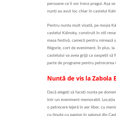
persoane ce îi vor trece pragul. Așa s
nunți au avut loc chiar în castelul Kál
Pentru nunta mult visată, pe moșia Kál
castelul Kálnoky, construit în stil ren
masa festivă, cameră pentru mireasă și 
filigorie, cort de eveniment. În plus, la
castelului va avea grijă ca oaspeții să f
parte de programe pentru petrecerea t
Nuntă de vis la Zabola 
Dacă alegeți să faceți nunta pe domen
într-un eveniment memorabil. Locația v
o petrecere lejeră în aer liber, cu men
cu ținute cu papion în salonul din Cast