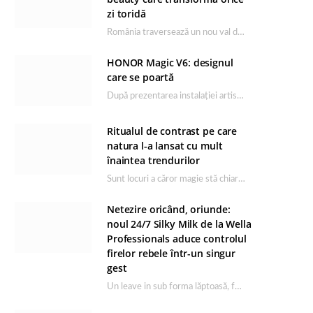
zi toridă
România traversează un nou val de căldură, iar rutina de îngrijire capătă un rol esențial…
HONOR Magic V6: designul
care se poartă
După prezentarea instalației artistice semnată de Catrinel Săbăciag în cadrul evenimentului de lansare HONOR Magic…
Ritualul de contrast pe care
natura l-a lansat cu mult
înaintea trendurilor
Sunt locuri a căror magie stă chiar în firea lor naturală, iar Lacul Ursu din…
Netezire oricând, oriunde:
noul 24/7 Silky Milk de la Wella
Professionals aduce controlul
firelor rebele într-un singur
gest
Un leave in sub forma lăptoasă, fără clătire care completează rutina Ultimate Smooth și transformă…