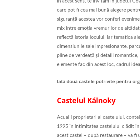
În acest sens, te invităm în județul Co
care pot fi cea mai bună alegere pentr
siguranță acestea vor conferi evenimen
mix între emoția vremurilor de altădată
reflectă istoria locului, iar tematica a
dimensiunile sale impresionante, parcu
pline de verdeață și detalii romantice, 
elemente fac din acest loc, cadrul ide
Iată două castele potrivite pentru or
Castelul Kálnoky
Acualii proprietari al castelului, cont
1995 în intimitatea castelului clădit î
acest castel – după restaurare – va fi 