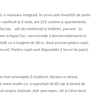
tr-o renovare integrală, în urma unei investiții de peste
 clasificat la 4 stele, are 212 camere și apartamente,
y bar, săli de conferință și întâlniri, parcare. La
laxa la Aqua Fun, care include 3 piscine exterioare cu
adulți cu o lungime de 28 m, două piscine pentru copii,
ocuri). Pentru copii sunt disponibile 2 locuri de joacă.
 au fost amenajate 3 studiouri, fiecare cu terasă
 mai mare studio cu o suprafață de 85 mp și terasă de
 asupra stațiunii, atât spre mare, cât și către lacul