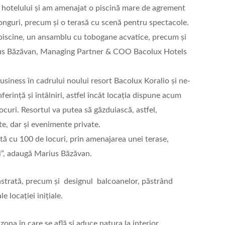
le hotelului și am amenajat o piscină mare de agrement
zlonguri, precum și o terasă cu scenă pentru spectacole.
 piscine, un ansamblu cu tobogane acvatice, precum și
rius Băzăvan, Managing Partner & COO Bacolux Hotels
siness în cadrului noului resort Bacolux Koralio și ne-
ferință și întâlniri, astfel încât locația dispune acum
locuri. Resortul va putea să găzduiască, astfel,
e, dar și evenimente private.
tă cu 100 de locuri, prin amenajarea unei terase,
al”, adaugă Marius Băzăvan.
 păstrată, precum și designul balcoanelor, păstrând
 locației inițiale.
ona în care se află și aduce natura la interior,