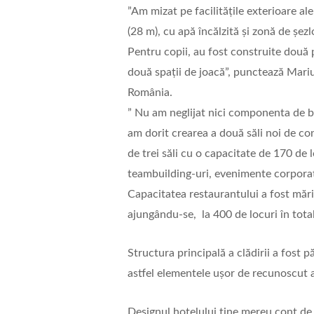
”Am mizat pe facilitățile exterioare a
(28 m), cu apă încălzită și zonă de șe
Pentru copii, au fost construite două
două spații de joacă”, punctează Ma
România.
” Nu am neglijat nici componenta de bu
am dorit crearea a două săli noi de con
de trei săli cu o capacitate de 170 de 
teambuilding-uri, evenimente corporat
Capacitatea restaurantului a fost mări
ajungându-se, la 400 de locuri în tot
Structura principală a clădirii a fost
astfel elementele ușor de recunoscut ale
Designul hotelului ține mereu cont de z