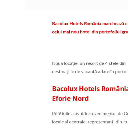
Bacolux Hotels România
marchează cei
celui mai nou hotel din portofoliul gr
Noua locație, un resort de 4 stele din
destinațiile de vacanță aflate în porto
Bacolux Hotels România 
Eforie Nord
Pe 9 iulie a avut loc evenimentul de G
locale și centrale, reprezentanți din tur