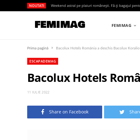
NOUTATI
Weekend astral pe plaiuri românești. Fă-ți bagajul pen
FEMIMAG
»
Prima pagină
Bacolux Hotels România a deschis Bacolux Koralio 
ESCAPADEMAG
Bacolux Hotels Român
11 IULIE 2022
Share on Facebook
Shar