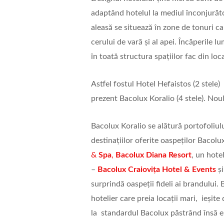
adaptând hotelul la mediul înconjurător
aleasă se situează în zone de tonuri cal
cerului de vară și al apei. Încăperile lu
în toată structura spațiilor fac din loc
Astfel fostul Hotel Hefaistos (2 stele)
prezent Bacolux Koralio (4 stele). Noul r
Bacolux Koralio se alătură portofoliu
destinațiilor oferite oaspeților Bacol
&
Spa
,
Bacolux Diana Resort
, un hote
–
Bacolux Craiovița Hotel & Events
și
surprindă oaspeții fideli ai brandului.
hotelier care preia locații mari, ieșite 
la standardul Bacolux păstrând însă ele