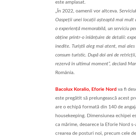
este amplasat.
„În 2022, oamenii vor altceva.
Serviciu
Oaspeții unei locații așteaptă mai mult 
o experiență memorabilă, un serviciu per
obține printr-o înlănțuire de detalii: exp
inedite. Turiștii aleg mai atent, mai a
consum turistic. După doi ani de retricții
rezervă în ultimul moment”, declară Ma
România.
Bacolux Koralio, Eforie Nord
va fi de
este pregătit să prelungească acest pr
are o echipă formată din 140 de angaj
housekeeping. Dimensiunea echipei este
ca mărime, deoarece la Eforie Nord s-a 
crearea de posturi noi, precum cele de