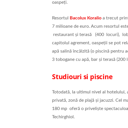
oaspeți.
Resortul
Bacolux Koralio
a trecut prin
7 milioane de euro. Acum resortul este
restaurant și terasă (400 locuri), lobb
capitolul agrement, oaspeții se pot re
apă salină încălzită (o piscină pentru 
3 tobogane cu apă, bar și terasă (200 l
Studiouri si piscine
Totodată, la ultimul nivel al hotelului,
privată, zonă de plajă și jacuzzi. Cel
180 mp oferă o priveliște spectaculoasă
Techirghiol.