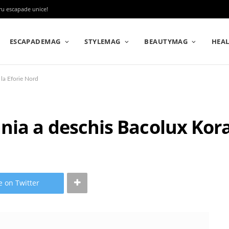
tru escapade unice!
ESCAPADEMAG
STYLEMAG
BEAUTYMAG
HEA
la Eforie Nord
ia a deschis Bacolux Koral
e on Twitter