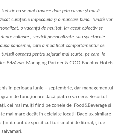
l turistic nu se mai traduce doar prin cazare și masă.
decât curățenie impecabilă și o mâncare bună. Turiștii vor
sonalizat, o vacanță de neuitat, iar acest obiectiv se
eriențe culinare , servicii personalizate sau spectacole
les după pandemie, care a modificat comportamentul de
, turiștii optează pentru sejururi mai scurte, pe care le
rius Băzăvan,
Managing Partner & COO Bacolux Hotels
schis în perioada iunie – septembrie, dar managementul
ogram de funcționare dacă piața o va cere. Resortul
ați, cei mai mulți fiind pe zonele de Food&Beverage și
 mai mare decât în celelalte locații Bacolux similare
ținut cont de specificul turismului de litoral, și de
 salvamari.