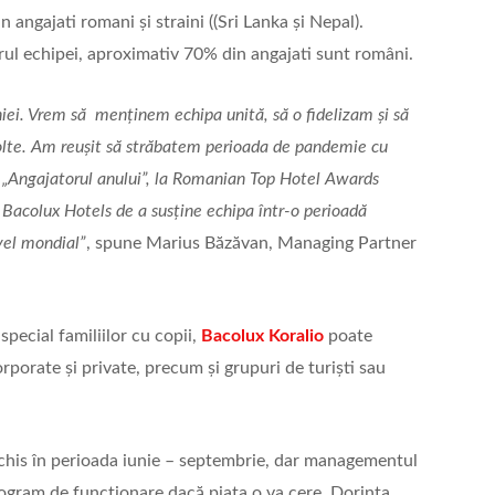
angajati romani și straini ((Sri Lanka și Nepal).
rul echipei, aproximativ 70% din angajati sunt români.
iei. Vrem să menținem echipa unită, să o fidelizam și să
olte. Am reușit să străbatem perioada de pandemie cu
i „Angajatorul anului”, la Romanian Top Hotel Awards
r Bacolux Hotels de a susține echipa într-o perioadă
ivel mondial”
, spune Marius Băzăvan, Managing Partner
special familiilor cu copii,
Bacolux Koralio
poate
porate și private, precum și grupuri de turiști sau
schis în perioada iunie – septembrie, dar managementul
rogram de funcționare dacă piața o va cere. Dorința