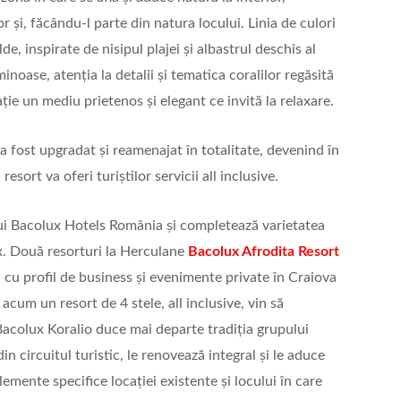
 și, făcându-l parte din natura locului. Linia de culori
de, inspirate de nisipul plajei și albastrul deschis al
minoase, atenția la detalii și tematica coralilor regăsită
ație un mediu prietenos și elegant ce invită la relaxare.
 a fost upgradat și reamenajat în totalitate, devenind în
esort va oferi turiștilor servicii all inclusive.
lui Bacolux Hotels România și completează varietatea
ux. Două resorturi la Herculane
Bacolux Afrodita Resort
l cu profil de business și evenimente private în Craiova
 acum un resort de 4 stele, all inclusive, vin să
 Bacolux Koralio duce mai departe tradiția grupului
din circuitul turistic, le renovează integral și le aduce
mente specifice locației existente și locului în care