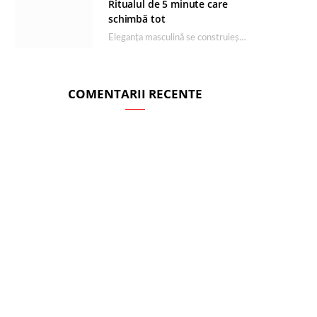
Ritualul de 5 minute care
schimbă tot
Eleganța masculină se construiește dimineața, în câteva minute și cu produsele potrivite. O rutină de…
COMENTARII RECENTE