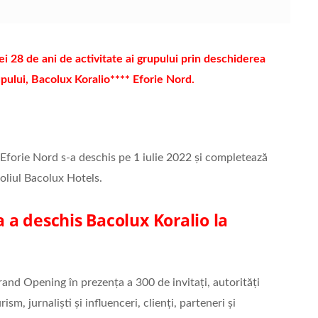
 28 de ani de activitate ai grupului prin deschiderea
upului,
Bacolux Koralio**** Eforie Nord
.
 Eforie Nord s-a deschis pe 1 iulie 2022 și completează
foliul Bacolux Hotels.
a deschis Bacolux Koralio la
rand Opening în prezența a 300 de invitați, autorități
ism, jurnaliști și influenceri, clienți, parteneri și