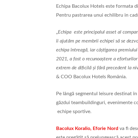
Echipa Bacolux Hotels este formata din 
Pentru pastrarea unui echilibru in cad
„
Echipa este principalul asset al compan
îi ajutăm pe membrii echipei să se dezv
echipa întreagă, iar câștigarea premiulu
2021, a fost o recunoaștere a eforturilo
extrem de dificilă și fără precedent la n
& COO Bacolux Hotels România.
Pe lângă segmentul leisure destinat în 
găzdui teambuildinguri, evenimente cor
echipe sportive.
Bacolux Koralio, Eforie Nord
va fi de
este pregătit să prelungească acest p