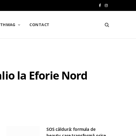
F
I
a
n
LTHMAG
CONTACT
c
s
e
t
b
a
o
g
io la Eforie Nord
o
r
k
a
m
SOS căldură: formula de
beauty care transformă orice