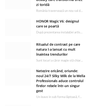
zi toridă
România traversează un nou val de căldură, iar rutina de îngrijire capătă un rol esențial…
HONOR Magic V6: designul
care se poartă
După prezentarea instalației artistice semnată de Catrinel Săbăciag în cadrul evenimentului de lansare HONOR Magic…
Ritualul de contrast pe care
natura l-a lansat cu mult
înaintea trendurilor
Sunt locuri a căror magie stă chiar în firea lor naturală, iar Lacul Ursu din…
Netezire oricând, oriunde:
noul 24/7 Silky Milk de la Wella
Professionals aduce controlul
firelor rebele într-un singur
gest
Un leave in sub forma lăptoasă, fără clătire care completează rutina Ultimate Smooth și transformă…