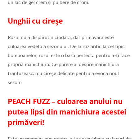
un lac de gel crem și pulbere de crom.
Unghii cu cireșe
Rozul nu a dispărut niciodată, dar primăvara este
culoarea vedetă a sezonului. De la roz antic la cel tipic
bomboanelor, rozul este o bază perfectă pentru a-ți face
propria manichiură. Ce părere ai despre manichiura
franțuzească cu cireșe delicate pentru a evoca noul
sezon?
PEACH FUZZ – culoarea anului nu
putea lipsi din manichiura acestei
primăveri!
Este un moment bun pentru a te aproviziona cu lacuri de