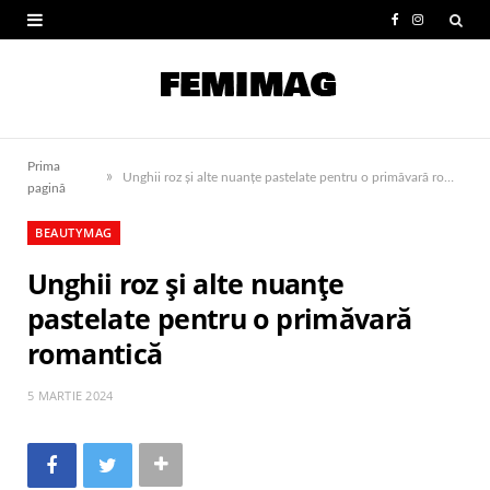
F
I
a
n
c
s
e
t
Prima
»
b
a
Unghii roz și alte nuanțe pastelate pentru o primăvară romantică
pagină
o
g
BEAUTYMAG
o
r
Unghii roz și alte nuanțe
k
a
pastelate pentru o primăvară
m
romantică
5 MARTIE 2024