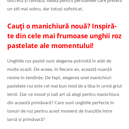
discretă și rafinată, ideală pentru persoanele care preferă
un stil mai sobru, dar totuși sofisticat.
Cauți o manichiură nouă? Inspiră-
te din cele mai frumoase unghii roz
pastelate ale momentului!
Unghiile roz pastel sunt alegerea potrivită în atât de
multe ocazii. De aceea, în fiecare an, această nuanță
revine în tendințe. De fapt, alegerea unei manichiuri
pastelate roz este cel mai bun mod de a lăsa în urmă griul
iernii. Dar ce mood și nail art să alegi pentru manichiura
din această primăvară? Care sunt unghiile perfecte în
tonuri de roz pentru acest moment de tranziție între
iarnă și primăvară?