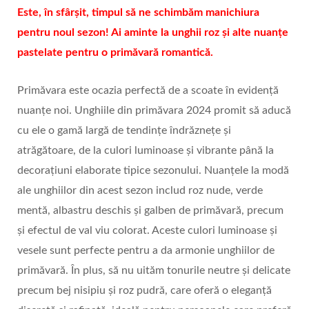
Este, în sfârșit, timpul să ne schimbăm manichiura
pentru noul sezon! Ai aminte la unghii roz și alte nuanțe
pastelate pentru o primăvară romantică.
Primăvara este ocazia perfectă de a scoate în evidență
nuanțe noi. Unghiile din primăvara 2024 promit să aducă
cu ele o gamă largă de tendințe îndrăznețe și
atrăgătoare, de la culori luminoase și vibrante până la
decorațiuni elaborate tipice sezonului. Nuanțele la modă
ale unghiilor din acest sezon includ roz nude, verde
mentă, albastru deschis și galben de primăvară, precum
și efectul de val viu colorat. Aceste culori luminoase și
vesele sunt perfecte pentru a da armonie unghiilor de
primăvară. În plus, să nu uităm tonurile neutre și delicate
precum bej nisipiu și roz pudră, care oferă o eleganță