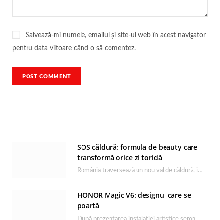
Salvează-mi numele, emailul și site-ul web în acest navigator
pentru data viitoare când o să comentez.
SOS căldură: formula de beauty care
transformă orice zi toridă
România traversează un nou val de căldură, iar rutina de îngrijire capătă un rol esențial…
HONOR Magic V6: designul care se
poartă
După prezentarea instalației artistice semnată de Catrinel Săbăciag în cadrul evenimentului de lansare HONOR Magic…