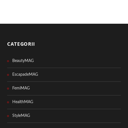
CATEGORII
BeautyMAG
EscapadeMAG
FemiMAG
HealthMAG
StyleMAG