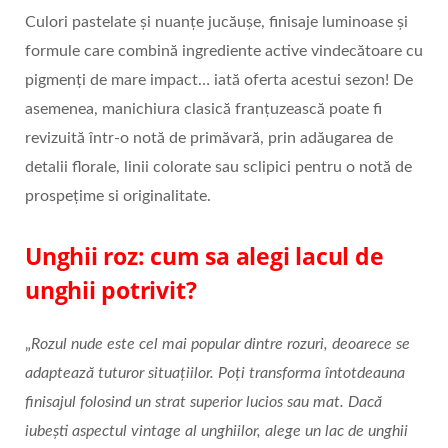
Culori pastelate și nuanțe jucăușe, finisaje luminoase și
formule care combină ingrediente active vindecătoare cu
pigmenți de mare impact… iată oferta acestui sezon! De
asemenea, manichiura clasică franțuzească poate fi
revizuită într-o notă de primăvară, prin adăugarea de
detalii florale, linii colorate sau sclipici pentru o notă de
prospețime si originalitate.
Unghii roz: cum sa alegi lacul de
unghii potrivit?
„
Rozul nude este cel mai popular dintre rozuri, deoarece se
adaptează tuturor situațiilor. Poți transforma întotdeauna
finisajul folosind un strat superior lucios sau mat. Dacă
iubești aspectul vintage al unghiilor, alege un lac de unghii