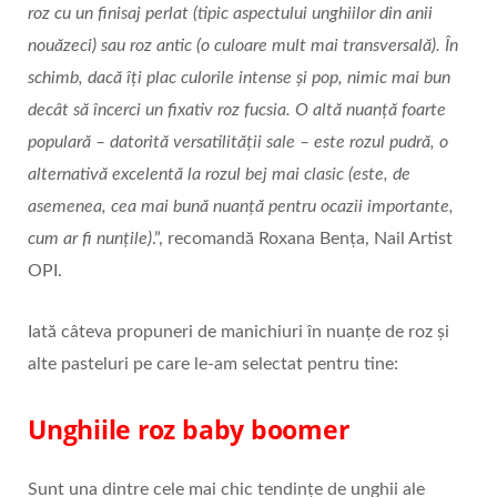
roz cu un finisaj perlat (tipic aspectului unghiilor din anii
nouăzeci) sau roz antic (o culoare mult mai transversală). În
schimb, dacă îți plac culorile intense și pop, nimic mai bun
decât să încerci un fixativ roz fucsia. O altă nuanță foarte
populară – datorită versatilității sale – este rozul pudră, o
alternativă excelentă la rozul bej mai clasic (este, de
asemenea, cea mai bună nuanță pentru ocazii importante,
cum ar fi nunțile)
.”, recomandă Roxana Bența, Nail Artist
OPI.
Iată câteva propuneri de manichiuri în nuanțe de roz și
alte pasteluri pe care le-am selectat pentru tine:
Unghiile roz baby boomer
Sunt una dintre cele mai chic tendințe de unghii ale