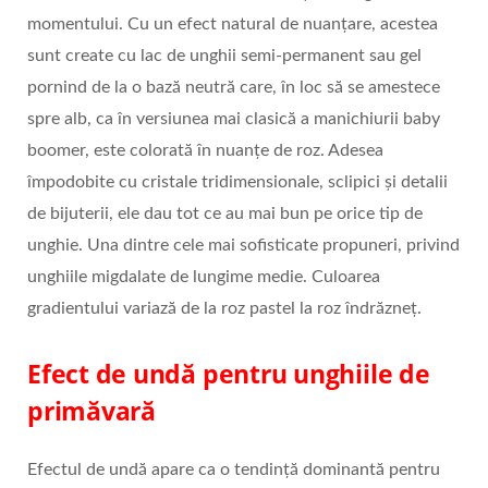
momentului. Cu un efect natural de nuanțare, acestea
sunt create cu lac de unghii semi-permanent sau gel
pornind de la o bază neutră care, în loc să se amestece
spre alb, ca în versiunea mai clasică a manichiurii baby
boomer, este colorată în nuanțe de roz. Adesea
împodobite cu cristale tridimensionale, sclipici și detalii
de bijuterii, ele dau tot ce au mai bun pe orice tip de
unghie. Una dintre cele mai sofisticate propuneri, privind
unghiile migdalate de lungime medie. Culoarea
gradientului variază de la roz pastel la roz îndrăzneț.
Efect de undă pentru unghiile de
primăvară
Efectul de undă apare ca o tendință dominantă pentru