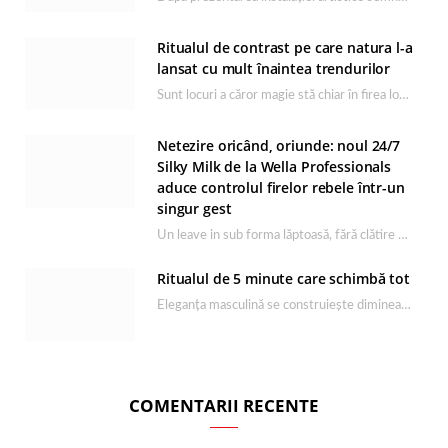
Ritualul de contrast pe care natura l-a
lansat cu mult înaintea trendurilor
Sunt locuri a căror magie stă chiar în firea lor naturală, iar Lacul Ursu din…
Netezire oricând, oriunde: noul 24/7
Silky Milk de la Wella Professionals
aduce controlul firelor rebele într-un
singur gest
Un leave in sub forma lăptoasă, fără clătire care completează rutina Ultimate Smooth și transformă…
Ritualul de 5 minute care schimbă tot
Eleganța masculină se construiește dimineața, în câteva minute și cu produsele potrivite. O rutină de…
COMENTARII RECENTE