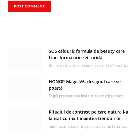
SOS căldură: formula de beauty care
transformă orice zi toridă
România traversează un nou val de căldură, iar rutina de îngrijire capătă un rol esențial…
HONOR Magic V6: designul care se
poartă
După prezentarea instalației artistice semnată de Catrinel Săbăciag în cadrul evenimentului de lansare HONOR Magic…
Ritualul de contrast pe care natura l-a
lansat cu mult înaintea trendurilor
Sunt locuri a căror magie stă chiar în firea lor naturală, iar Lacul Ursu din…