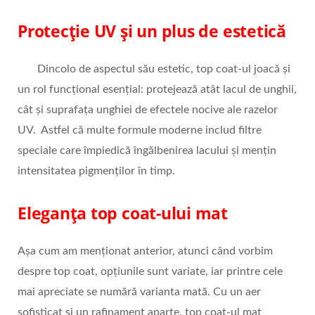
Protecție UV și un plus de estetică
Dincolo de aspectul său estetic, top coat-ul joacă și
un rol funcțional esențial: protejează atât lacul de unghii,
cât și suprafața unghiei de efectele nocive ale razelor
UV. Astfel că multe formule moderne includ filtre
speciale care împiedică îngălbenirea lacului și mențin
intensitatea pigmenților în timp.
Eleganța top coat-ului mat
Așa cum am menționat anterior, atunci când vorbim
despre top coat, opțiunile sunt variate, iar printre cele
mai apreciate se numără varianta mată. Cu un aer
sofisticat și un rafinament aparte, top coat-ul mat