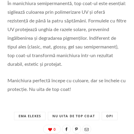
În manichiura semipermanentă, top coat-ul este esențial:
sigilează culoarea prin polimerizare UV și oferă
rezistență de până la patru săptămâni. Formulele cu filtre
UV protejează unghia de razele solare, prevenind
îngălbenirea și degradarea pigmenților. Indiferent de
tipul ales (clasic, mat, glossy, gel sau semipermanent),
top coat-ul transformă manichiura într-un rezultat
durabil, estetic și protejat.
Manichiura perfectă începe cu culoare, dar se încheie cu
protecție. Nu uita de top coat!
EMA ELEKES
NU UITA DE TOP COAT
OPI
0