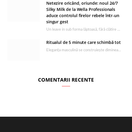
Netezire oricând, oriunde: noul 24/7
Silky Milk de la Wella Professionals
aduce controlul firelor rebele într-un
singur gest
Un leave in sub forma lăptoasă, fără clătire care completează rutina Ultimate Smooth și transformă…
Ritualul de 5 minute care schimbă tot
Eleganța masculină se construiește dimineața, în câteva minute și cu produsele potrivite. O rutină de…
COMENTARII RECENTE