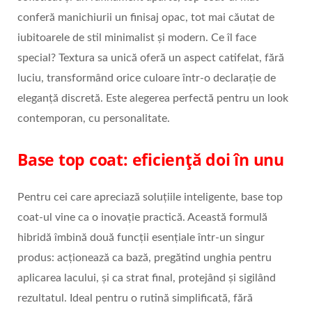
conferă manichiurii un finisaj opac, tot mai căutat de
iubitoarele de stil minimalist și modern. Ce îl face
special? Textura sa unică oferă un aspect catifelat, fără
luciu, transformând orice culoare într-o declarație de
eleganță discretă. Este alegerea perfectă pentru un look
contemporan, cu personalitate.
Base top coat: eficiență doi în unu
Pentru cei care apreciază soluțiile inteligente, base top
coat-ul vine ca o inovație practică. Această formulă
hibridă îmbină două funcții esențiale într-un singur
produs: acționează ca bază, pregătind unghia pentru
aplicarea lacului, și ca strat final, protejând și sigilând
rezultatul. Ideal pentru o rutină simplificată, fără