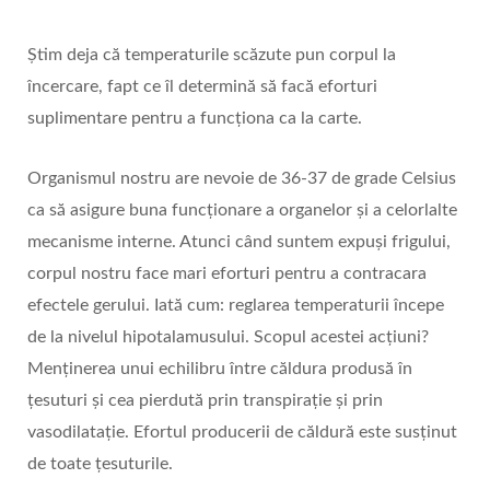
Știm deja că temperaturile scăzute pun corpul la
încercare, fapt ce îl determină să facă eforturi
suplimentare pentru a funcționa ca la carte.
Organismul nostru are nevoie de 36-37 de grade Celsius
ca să asigure buna funcţionare a organelor şi a celorlalte
mecanisme interne. Atunci când suntem expuşi frigului,
corpul nostru face mari eforturi pentru a contracara
efectele gerului. Iată cum: reglarea temperaturii începe
de la nivelul hipotalamusului. Scopul acestei acțiuni?
Menținerea unui echilibru între căldura produsă în
ţesuturi şi cea pierdută prin transpiraţie şi prin
vasodilataţie. Efortul producerii de căldură este susținut
de toate țesuturile.