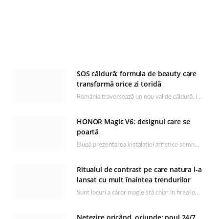
SOS căldură: formula de beauty care
transformă orice zi toridă
România traversează un nou val de căldură, iar rutina de îngrijire capătă un rol esențial…
HONOR Magic V6: designul care se
poartă
După prezentarea instalației artistice semnată de Catrinel Săbăciag în cadrul evenimentului de lansare HONOR Magic…
Ritualul de contrast pe care natura l-a
lansat cu mult înaintea trendurilor
Sunt locuri a căror magie stă chiar în firea lor naturală, iar Lacul Ursu din…
Netezire oricând, oriunde: noul 24/7