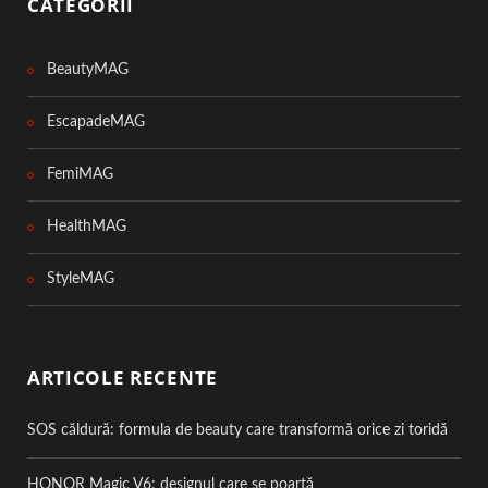
CATEGORII
BeautyMAG
EscapadeMAG
FemiMAG
HealthMAG
StyleMAG
ARTICOLE RECENTE
SOS căldură: formula de beauty care transformă orice zi toridă
HONOR Magic V6: designul care se poartă