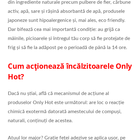
din ingrediente naturale precum pulbere de fier, cărbune
activ, apă, sare și rășină absorbantă de apă, produsele
japoneze sunt hipoalergenice și, mai ales, eco friendly.
Dar bifează cea mai importantă condiție: au grijă ca
mâinile, picioarele și întregul tău corp să fie protejate de
frig și să fie la adăpost pe o perioadă de până la 14 ore.
Cum acționează încălzitoarele
Only
Hot
?
Dacă nu știai, află că mecanismul de acțiune al
produselor Only Hot este următorul: are loc o reacție
chimică exotermă datorată amestecului de compuși,
naturali, conținuți de acestea.
Atuul lor major? Grație feței adezive se aplica ușor, pe