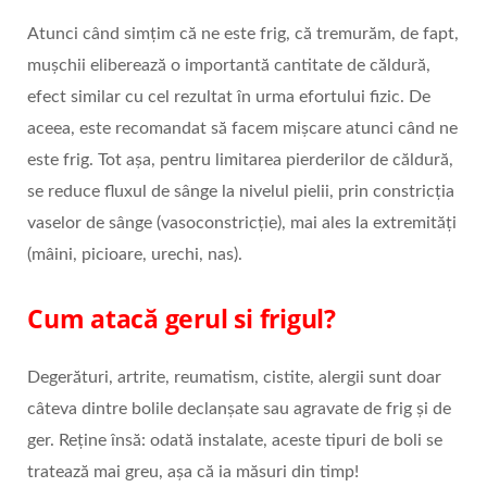
Atunci când simțim că ne este frig, că tremurăm, de fapt,
muşchii eliberează o importantă cantitate de căldură,
efect similar cu cel rezultat în urma efortului fizic. De
aceea, este recomandat să facem mişcare atunci când ne
este frig. Tot așa, pentru limitarea pierderilor de căldură,
se reduce fluxul de sânge la nivelul pielii, prin constricţia
vaselor de sânge (vasoconstricţie), mai ales la extremităţi
(mâini, picioare, urechi, nas).
Cum atacă gerul si frigul?
Degerături, artrite, reumatism, cistite, alergii sunt doar
câteva dintre bolile declanșate sau agravate de frig și de
ger. Reține însă: odată instalate, aceste tipuri de boli se
tratează mai greu, așa că ia măsuri din timp!