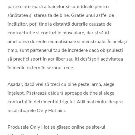
partea interioară a hainelor și sunt ideale pentru
sănătatea și starea ta de bine. Grație unui astfel de
încălzitor, poți ține la distanță durerile cauzate de
contracturile și contuziile musculare, dar și să îți
ameliorezi durerile reumatismale și menstruale. În același
timp, sunt partenerul tău de încredere dacă obișnuiesti
să practici sport în aer liber sau îți desfășori activitatea
în mediu extern în sezonul rece.
Așadar, dacă vrei să treci cu bine peste iarnă, alege
înțelept. Păstrează căldură aproape de tine și alege
confortul în detrimentul frigului. Află mai multe despre
încălzitoarele Only Hot aici.
Produsele Only Hot se găsesc online pe site-ul