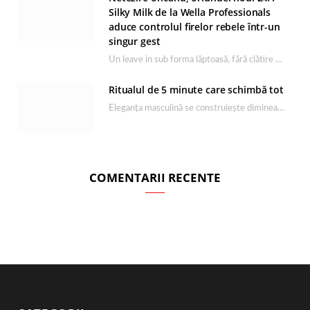
Silky Milk de la Wella Professionals
aduce controlul firelor rebele într-un
singur gest
Un leave in sub forma lăptoasă, fără clătire care completează rutina Ultimate Smooth și transformă…
Ritualul de 5 minute care schimbă tot
Eleganța masculină se construiește dimineața, în câteva minute și cu produsele potrivite. O rutină de…
COMENTARII RECENTE