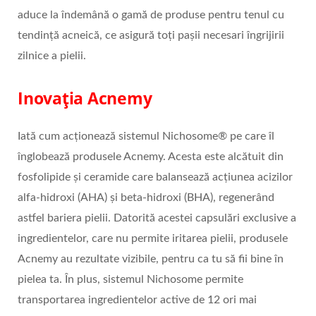
aduce la îndemână o gamă de produse pentru tenul cu
tendință acneică, ce asigură toți pașii necesari îngrijirii
zilnice a pielii.
Inovația Acnemy
Iată cum acționează sistemul Nichosome® pe care îl
înglobează produsele Acnemy. Acesta este alcătuit din
fosfolipide și ceramide care balansează acțiunea acizilor
alfa-hidroxi (AHA) și beta-hidroxi (BHA), regenerând
astfel bariera pielii. Datorită acestei capsulări exclusive a
ingredientelor, care nu permite iritarea pielii, produsele
Acnemy au rezultate vizibile, pentru ca tu să fii bine în
pielea ta. În plus, sistemul Nichosome permite
transportarea ingredientelor active de 12 ori mai