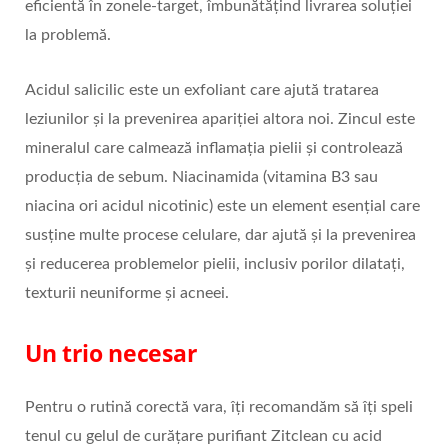
eficientă în zonele-target, îmbunătățind livrarea soluției
la problemă.
Acidul salicilic este un exfoliant care ajută tratarea
leziunilor și la prevenirea apariției altora noi. Zincul este
mineralul care calmează inflamația pielii și controlează
producția de sebum. Niacinamida (vitamina B3 sau
niacina ori acidul nicotinic) este un element esențial care
susține multe procese celulare, dar ajută și la prevenirea
și reducerea problemelor pielii, inclusiv porilor dilatați,
texturii neuniforme și acneei.
Un trio necesar
Pentru o rutină corectă vara, îți recomandăm să îți speli
tenul cu gelul de curățare purifiant Zitclean cu acid