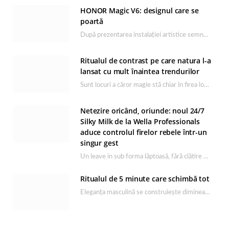
HONOR Magic V6: designul care se
poartă
După prezentarea instalației artistice semnată de Catrinel Săbăciag în cadrul evenimentului de lansare HONOR Magic…
Ritualul de contrast pe care natura l-a
lansat cu mult înaintea trendurilor
Sunt locuri a căror magie stă chiar în firea lor naturală, iar Lacul Ursu din…
Netezire oricând, oriunde: noul 24/7
Silky Milk de la Wella Professionals
aduce controlul firelor rebele într-un
singur gest
Un leave in sub forma lăptoasă, fără clătire care completează rutina Ultimate Smooth și transformă…
Ritualul de 5 minute care schimbă tot
Eleganța masculină se construiește dimineața, în câteva minute și cu produsele potrivite. O rutină de…