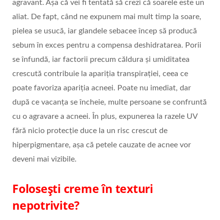
agravant. Așa că vei fi tentată să crezi că soarele este un
aliat. De fapt, când ne expunem mai mult timp la soare,
pielea se usucă, iar glandele sebacee încep să producă
sebum în exces pentru a compensa deshidratarea. Porii
se înfundă, iar factorii precum căldura și umiditatea
crescută contribuie la apariția transpirației, ceea ce
poate favoriza apariția acneei. Poate nu imediat, dar
după ce vacanța se încheie, multe persoane se confruntă
cu o agravare a acneei. În plus, expunerea la razele UV
fără nicio protecție duce la un risc crescut de
hiperpigmentare, așa că petele cauzate de acnee vor
deveni mai vizibile.
Folosești creme în texturi
nepotrivite?