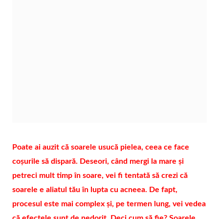
Poate ai auzit că soarele usucă pielea, ceea ce face
coșurile să dispară. Deseori, când mergi la mare și
petreci mult timp în soare, vei fi tentată să crezi că
soarele e aliatul tău în lupta cu acneea. De fapt,
procesul este mai complex și, pe termen lung, vei vedea
că efectele sunt de nedorit. Deci cum să fie? Soarele