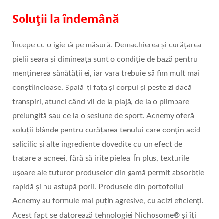
Soluții la îndemână
Începe cu o igienă pe măsură. Demachierea și curățarea
pielii seara și dimineața sunt o condiție de bază pentru
menținerea sănătății ei, iar vara trebuie să fim mult mai
conștiincioase. Spală-ți fața și corpul și peste zi dacă
transpiri, atunci când vii de la plajă, de la o plimbare
prelungită sau de la o sesiune de sport. Acnemy oferă
soluții blânde pentru curățarea tenului care conțin acid
salicilic și alte ingrediente dovedite cu un efect de
tratare a acneei, fără să irite pielea. În plus, texturile
ușoare ale tuturor produselor din gamă permit absorbție
rapidă și nu astupă porii. Produsele din portofoliul
Acnemy au formule mai puțin agresive, cu acizi eficienți.
Acest fapt se datorează tehnologiei Nichosome® și îți