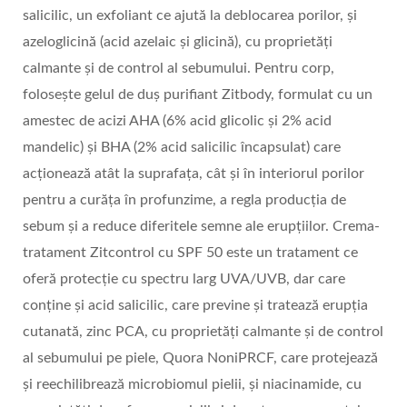
salicilic, un exfoliant ce ajută la deblocarea porilor, și
azeloglicină (acid azelaic și glicină), cu proprietăți
calmante și de control al sebumului. Pentru corp,
folosește gelul de duș purifiant Zitbody, formulat cu un
amestec de acizi AHA (6% acid glicolic și 2% acid
mandelic) și BHA (2% acid salicilic încapsulat) care
acționează atât la suprafața, cât și în interiorul porilor
pentru a curăța în profunzime, a regla producția de
sebum și a reduce diferitele semne ale erupțiilor. Crema-
tratament Zitcontrol cu SPF 50 este un tratament ce
oferă protecție cu spectru larg UVA/UVB, dar care
conține și acid salicilic, care previne și tratează erupția
cutanată, zinc PCA, cu proprietăți calmante și de control
al sebumului pe piele, Quora NoniPRCF, care protejează
și reechilibrează microbiomul pielii, și niacinamide, cu