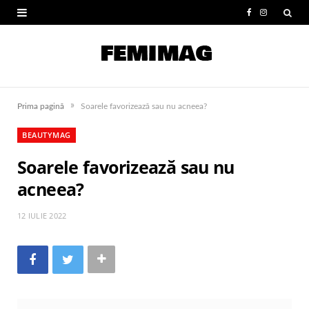
F
I
a
n
c
s
e
t
»
Prima pagină
Soarele favorizează sau nu acneea?
b
a
BEAUTYMAG
o
g
Soarele favorizează sau nu
o
r
acneea?
k
a
m
12 IULIE 2022