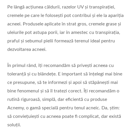
Pe lângă acțiunea căldurii, razelor UV și transpirației,
cremele pe care le folosești pot contribui și ele la apariția
acneei. Produsele aplicate în strat gros, cremele grase și
uleiurile pot astupa porii, iar în amestec cu transpirația,
praful și sebumul pielii formează terenul ideal pentru
dezvoltarea acneei.
În primul rând, îți recomandăm să privești acneea cu
toleranță și cu blândețe. E important să înțelegi mai bine
ce presupune, să te informezi și apoi să stăpânești mai
bine fenomenul și să îl tratezi corect. Îți recomandăm o
rutină riguroasă, simplă, dar eficientă cu produse
Acnemy, o gamă specială pentru tenul acneic. Da, știm:
să conviețuiești cu acneea poate fi complicat, dar există
soluții.