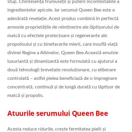
stup. Chintesența frumuseții și puterii incontestabile a
ingredientelor apicole. Iar serumul Queen Bee este o
adevărată revelație. Acest produs combină în perfectă
armonie proprietățile de reîntinerire ale lăptișorului de
matcă cu efectele protectoare și regenerante ale
propolisului și cu binefacerile mierii, care insuflă viață
divinei Regine a Albinelor, Queen Bee.Această emulsie
luxuriantă și dinamizantă este formulată cu ajutorul a
două tehnologii brevetate revoluționare, cu eliberare
controlată – astfel pielea beneficiază de o impregnare
concentrată, continuă și de lungă durată cu lăptișor de
matcă și propolis.
Atuurile serumului Queen Bee
Acesta reduce ridurile, crește fermitatea pielii și