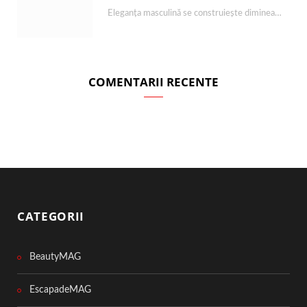
Eleganța masculină se construiește dimineața, în câteva minute și cu produsele potrivite. O rutină de…
COMENTARII RECENTE
CATEGORII
BeautyMAG
EscapadeMAG