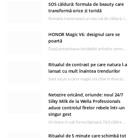
SOS căldură: formula de beauty care
transformă orice zi toridă
România traversează un nou val de căldură, iar rutina de îngrijire capătă un rol esențial…
HONOR Magic V6: designul care se
poartă
După prezentarea instalației artistice semnată de Catrinel Săbăciag în cadrul evenimentului de lansare HONOR Magic…
Ritualul de contrast pe care natura l-a
lansat cu mult înaintea trendurilor
Sunt locuri a căror magie stă chiar în firea lor naturală, iar Lacul Ursu din…
Netezire oricând, oriunde: noul 24/7
Silky Milk de la Wella Professionals
aduce controlul firelor rebele într-un
singur gest
Un leave in sub forma lăptoasă, fără clătire care completează rutina Ultimate Smooth și transformă…
Ritualul de 5 minute care schimbă tot