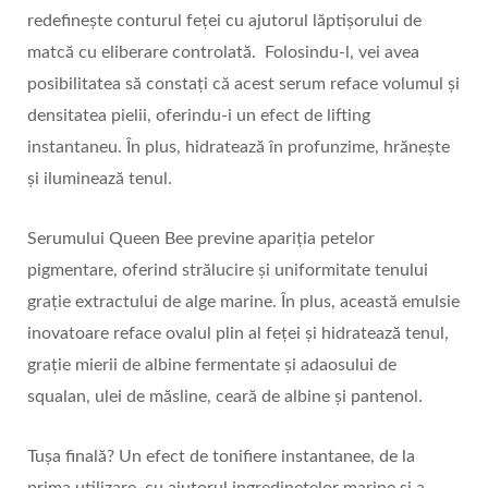
redefinește conturul feței cu ajutorul lăptișorului de
matcă cu eliberare controlată. Folosindu-l, vei avea
posibilitatea să constați că acest serum reface volumul și
densitatea pielii, oferindu-i un efect de lifting
instantaneu. În plus, hidratează în profunzime, hrănește
și iluminează tenul.
Serumului Queen Bee previne apariția petelor
pigmentare, oferind strălucire și uniformitate tenului
grație extractului de alge marine. În plus, această emulsie
inovatoare reface ovalul plin al feței și hidratează tenul,
grație mierii de albine fermentate și adaosului de
squalan, ulei de măsline, ceară de albine și pantenol.
Tușa finală? Un efect de tonifiere instantanee, de la
prima utilizare, cu ajutorul ingredinetelor marine și a