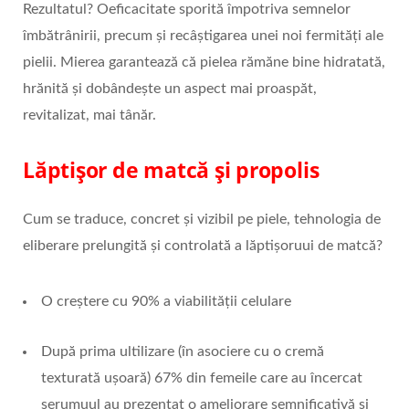
Rezultatul? Oeficacitate sporită împotriva semnelor
îmbătrânirii, precum și recâștigarea unei noi fermități ale
pielii. Mierea garantează că pielea rămăne bine hidratată,
hrănită și dobândește un aspect mai proaspăt,
revitalizat, mai tânăr.
Lăptișor de matcă și propolis
Cum se traduce, concret și vizibil pe piele, tehnologia de
eliberare prelungită și controlată a lăptișoruui de matcă?
O creștere cu 90% a viabilității celulare
După prima ultilizare (în asociere cu o cremă
texturată ușoară) 67% din femeile care au încercat
serumuul au prezentat o ameliorare semnificativă și