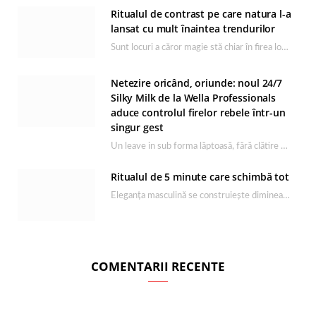
Ritualul de contrast pe care natura l-a
lansat cu mult înaintea trendurilor
Sunt locuri a căror magie stă chiar în firea lor naturală, iar Lacul Ursu din…
Netezire oricând, oriunde: noul 24/7
Silky Milk de la Wella Professionals
aduce controlul firelor rebele într-un
singur gest
Un leave in sub forma lăptoasă, fără clătire care completează rutina Ultimate Smooth și transformă…
Ritualul de 5 minute care schimbă tot
Eleganța masculină se construiește dimineața, în câteva minute și cu produsele potrivite. O rutină de…
COMENTARII RECENTE