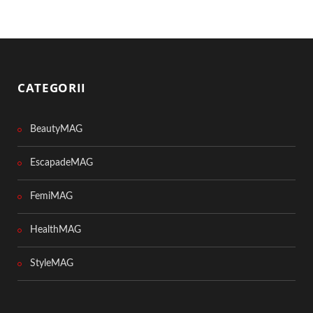
CATEGORII
BeautyMAG
EscapadeMAG
FemiMAG
HealthMAG
StyleMAG