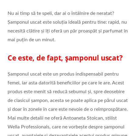
Nu ai timp să te speli, dar ai o întâlnire de neratat?
Șamponul uscat este soluția ideală pentru tine: rapid, nu
necesită clătire și îți oferă un păr proaspăt și parfumat în
mai puțin de un minut.
Ce este, de fapt, șamponul uscat?
Șamponul uscat este un produs indispensabil pentru
femei, iar asta datorită beneficiilor pe care le are. Acest
produs este menit să reducă sebumul și, spre deosebire
de clasicul șampon, acesta se poate aplica pe părul uscat
și doar în zonele în care este nevoie de o reîmprospătare.
Mai multe detalii ne oferă Antoaneta Stoican, stilist
Wella Professionals, care ne vorbește despre șamponul
uscat, avantajele și dezavantajele acestui produs minune.