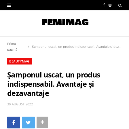
F
I
a
n
c
s
e
t
Prima
»
b
a
Șamponul uscat, un produs indispensabil. Avantaje și dezavantaje
pagină
o
g
BEAUTYMAG
o
r
Șamponul uscat, un produs
k
a
indispensabil. Avantaje și
m
dezavantaje
30 AUGUST 2022