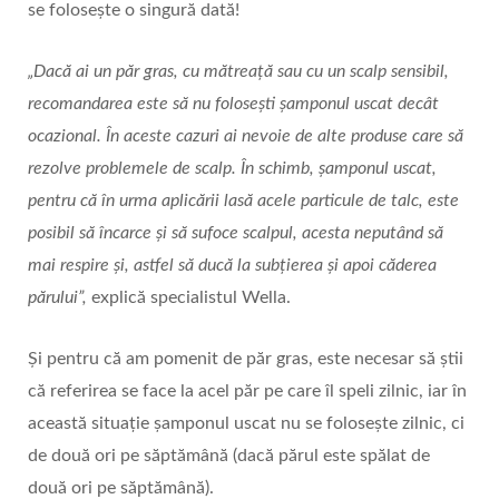
se folosește o singură dată!
„Dacă ai un păr gras, cu mătreață sau cu un scalp sensibil,
recomandarea este să nu folosești șamponul uscat decât
ocazional. În aceste cazuri ai nevoie de alte produse care să
rezolve problemele de scalp. În schimb, șamponul uscat,
pentru că în urma aplicării lasă acele particule de talc, este
posibil să încarce și să sufoce scalpul, acesta neputând să
mai respire și, astfel să ducă la subțierea și apoi căderea
părului”,
explică specialistul Wella.
Și pentru că am pomenit de păr gras, este necesar să știi
că referirea se face la acel păr pe care îl speli zilnic, iar în
această situație șamponul uscat nu se folosește zilnic, ci
de două ori pe săptămână (dacă părul este spălat de
două ori pe săptămână).