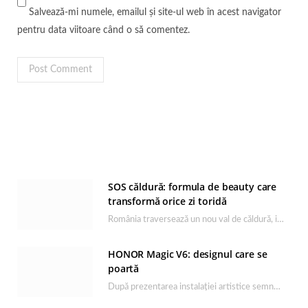
Salvează-mi numele, emailul și site-ul web în acest navigator
pentru data viitoare când o să comentez.
SOS căldură: formula de beauty care
transformă orice zi toridă
România traversează un nou val de căldură, iar rutina de îngrijire capătă un rol esențial…
HONOR Magic V6: designul care se
poartă
După prezentarea instalației artistice semnată de Catrinel Săbăciag în cadrul evenimentului de lansare HONOR Magic…