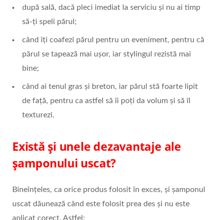
după sală, dacă pleci imediat la serviciu și nu ai timp
să-ți speli părul;
când îți coafezi părul pentru un eveniment, pentru că
părul se tapează mai ușor, iar stylingul rezistă mai
bine;
când ai tenul gras și breton, iar părul stă foarte lipit
de față, pentru ca astfel să îi poți da volum și să îl
texturezi.
Există și unele dezavantaje ale
șamponului uscat?
Bineînțeles, ca orice produs folosit în exces, și șamponul
uscat dăunează când este folosit prea des și nu este
aplicat corect. Astfel: