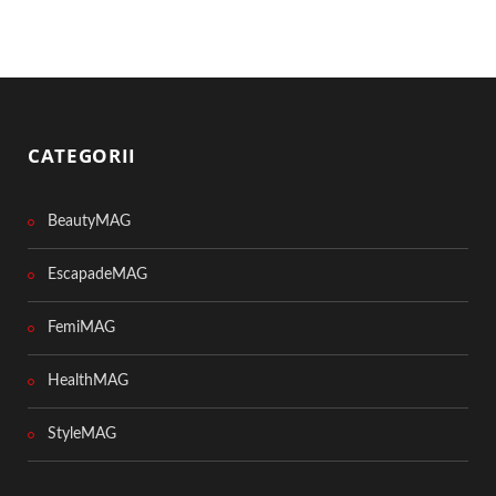
CATEGORII
BeautyMAG
EscapadeMAG
FemiMAG
HealthMAG
StyleMAG