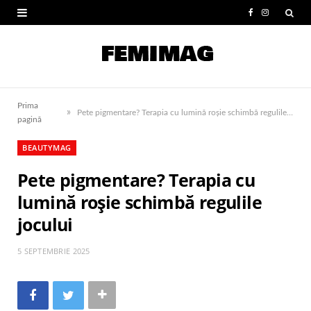
F
I
a
n
c
s
e
t
Prima
»
b
a
Pete pigmentare? Terapia cu lumină roșie schimbă regulile jocului
pagină
o
g
BEAUTYMAG
o
r
Pete pigmentare? Terapia cu
k
a
lumină roșie schimbă regulile
m
jocului
5 SEPTEMBRIE 2025