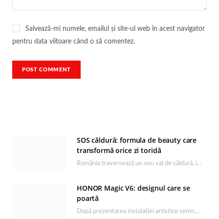
Salvează-mi numele, emailul și site-ul web în acest navigator
pentru data viitoare când o să comentez.
SOS căldură: formula de beauty care
transformă orice zi toridă
România traversează un nou val de căldură, iar rutina de îngrijire capătă un rol esențial…
HONOR Magic V6: designul care se
poartă
După prezentarea instalației artistice semnată de Catrinel Săbăciag în cadrul evenimentului de lansare HONOR Magic…