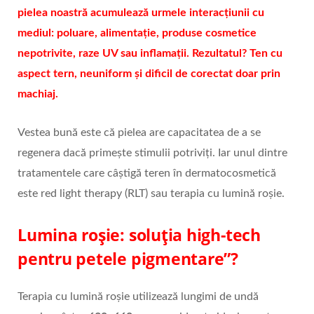
pielea noastră acumulează urmele interacțiunii cu
mediul: poluare, alimentație, produse cosmetice
nepotrivite, raze UV sau inflamații. Rezultatul? Ten cu
aspect tern, neuniform și dificil de corectat doar prin
machiaj.
Vestea bună este că pielea are capacitatea de a se
regenera dacă primește stimulii potriviți. Iar unul dintre
tratamentele care câștigă teren în dermatocosmetică
este red light therapy (RLT) sau terapia cu lumină roșie.
Lumina roșie: soluția high-tech
pentru petele pigmentare”?
Terapia cu lumină roșie utilizează lungimi de undă