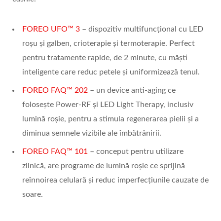
FOREO UFO™ 3
– dispozitiv multifuncțional cu LED
roșu și galben, crioterapie și termoterapie. Perfect
pentru tratamente rapide, de 2 minute, cu măști
inteligente care reduc petele și uniformizează tenul.
FOREO FAQ™ 202
– un device anti-aging ce
folosește Power-RF și LED Light Therapy, inclusiv
lumină roșie, pentru a stimula regenerarea pielii și a
diminua semnele vizibile ale îmbătrânirii.
FOREO FAQ™ 101
– conceput pentru utilizare
zilnică, are programe de lumină roșie ce sprijină
reînnoirea celulară și reduc imperfecțiunile cauzate de
soare.