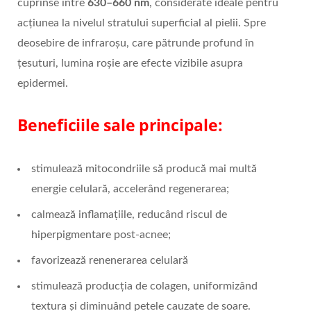
cuprinse între
630–660 nm
, considerate ideale pentru
acțiunea la nivelul stratului superficial al pielii. Spre
deosebire de infraroșu, care pătrunde profund în
țesuturi, lumina roșie are efecte vizibile asupra
epidermei.
Beneficiile sale principale:
stimulează mitocondriile să producă mai multă
energie celulară, accelerând regenerarea;
calmează inflamațiile, reducând riscul de
hiperpigmentare post-acnee;
favorizează renenerarea celulară
stimulează producția de colagen, uniformizând
textura și diminuând petele cauzate de soare.