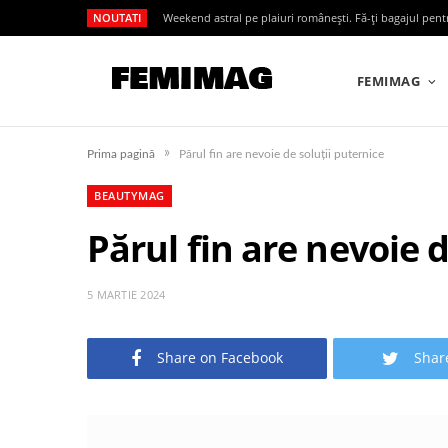
NOUTATI
Weekend astral pe plaiuri românești. Fă-ți bagajul pen
FEMIMAG
»
Prima pagină
Părul fin are nevoie de soluții puternice
BEAUTYMAG
Părul fin are nevoie d
5 MARTIE 2024
Share on Facebook
Shar