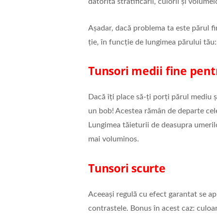
datorită stratificării, culorii și volume
Așadar, dacă problema ta este părul fin
ție, în funcție de lungimea părului tău:
Tunsori medii fine pent
Dacă îți place să-ți porți părul mediu 
un bob! Acestea rămân de departe cel
Lungimea tăieturii de deasupra umerilo
mai voluminos.
Tunsori scurte
Aceeași regulă cu efect garantat se apl
contrastele. Bonus în acest caz: culoa