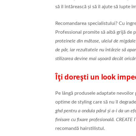
să îl întărească și să îl ajute să lupte 
Recomandarea specialistului? Cu ingre
Professional promite să aibă grijă de p
proteinele din mătase, uleiul de migdale
de păr, iar rezultatele nu întârzie să apar
stilizarea devine mai ușoară decât oricâ
Îți dorești un look impec
Pe lângă produsele adaptate nevoilor pă
optime de styling care să nu îl degrade
ghd pentru a ondula părul și a-i da un ef
finisare cu fixare profesională.
CREATE IT
recomandă hairstilistul.