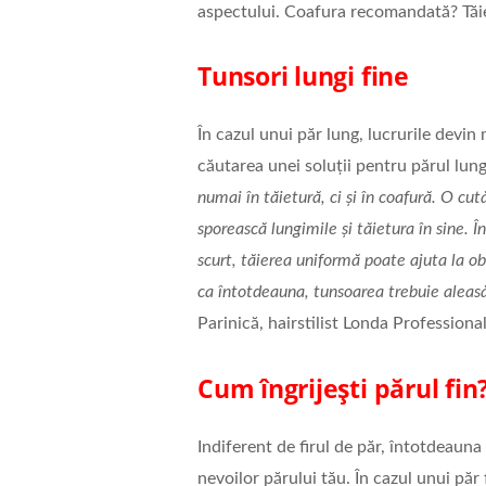
aspectului. Coafura recomandată? Tăie
Tunsori lungi fine
În cazul unui păr lung, lucrurile devin
căutarea unei soluții pentru părul lung
numai în tăietură, ci și în coafură. O c
sporească lungimile și tăietura în sine. Î
scurt, tăierea uniformă poate ajuta la obț
ca întotdeauna, tunsoarea trebuie aleasă 
Parinică, hairstilist Londa Professional
Cum îngrijești părul fin
Indiferent de firul de păr, întotdeauna
nevoilor părului tău. În cazul unui păr 