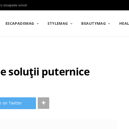
tru escapade unice!
ESCAPADEMAG
STYLEMAG
BEAUTYMAG
HEA
e soluții puternice
e on Twitter