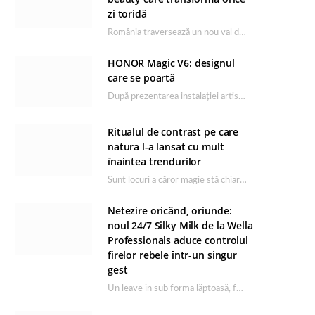
zi toridă
România traversează un nou val de căldură, iar rutina de îngrijire capătă un rol esențial…
HONOR Magic V6: designul
care se poartă
După prezentarea instalației artistice semnată de Catrinel Săbăciag în cadrul evenimentului de lansare HONOR Magic…
Ritualul de contrast pe care
natura l-a lansat cu mult
înaintea trendurilor
Sunt locuri a căror magie stă chiar în firea lor naturală, iar Lacul Ursu din…
Netezire oricând, oriunde:
noul 24/7 Silky Milk de la Wella
Professionals aduce controlul
firelor rebele într-un singur
gest
Un leave in sub forma lăptoasă, fără clătire care completează rutina Ultimate Smooth și transformă…