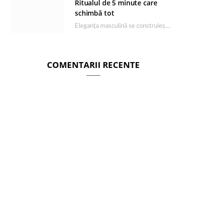
Ritualul de 5 minute care
schimbă tot
Eleganța masculină se construiește dimineața, în câteva minute și cu produsele potrivite. O rutină de…
COMENTARII RECENTE