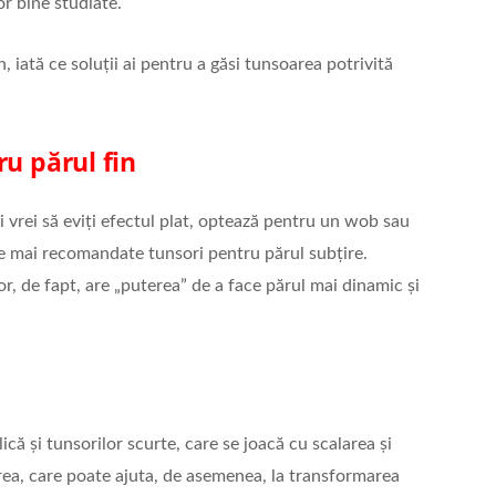
lor bine studiate.
, iată ce soluții ai pentru a găsi tunsoarea potrivită
ru părul fin
și vrei să eviți efectul plat, optează pentru un wob sau
e mai recomandate tunsori pentru părul subțire.
r, de fapt, are „puterea” de a face părul mai dinamic și
ică și tunsorilor scurte, care se joacă cu scalarea și
rea, care poate ajuta, de asemenea, la transformarea