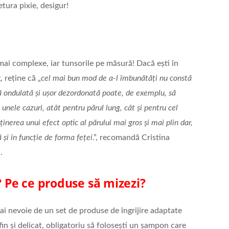
tura pixie, desigur!
 mai complexe, iar tunsorile pe măsură! Dacă ești în
, reține că „
cel mai bun mod de a-l îmbunătăți nu constă
ută ondulată și ușor dezordonată poate, de exemplu, să
n unele cazuri, atât pentru părul lung, cât și pentru cel
inerea unui efect optic al părului mai gros și mai plin dar,
și în funcție de forma feței
.”, recomandă Cristina
.
? Pe ce produse să mizezi?
 ai nevoie de un set de produse de îngrijire adaptate
fin și delicat, obligatoriu să folosești un șampon care