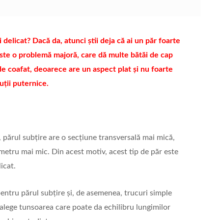
i delicat? Dacă da, atunci știi deja că ai un păr foarte
 este o problemă majoră, care dă multe bătăi de cap
e coafat, deoarece are un aspect plat și nu foarte
uții puternice.
părul subțire are o secțiune transversală mai mică,
ametru mai mic. Din acest motiv, acest tip de păr este
icat.
pentru părul subțire și, de asemenea, trucuri simple
 alege tunsoarea care poate da echilibru lungimilor