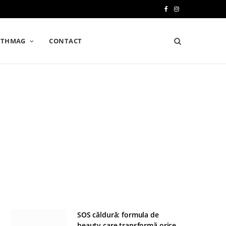
F
I
a
n
LTHMAG
CONTACT
c
s
e
t
b
a
o
g
o
r
k
a
m
SOS căldură: formula de
beauty care transformă orice