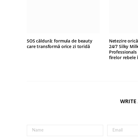
SOS căldură: formula de beauty
Netezire oric
care transformă orice zi toridă
24/7 Silky Mil
Professionals
firelor rebele
WRITE