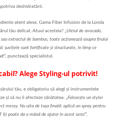
împotriva deshidratării.
diente atent alese, Gama Fiber Infusion de la Londa
ărul tău delicat. Atuul acesteia? „
Uleiul de avocado,
 sau extractul de bambus, toate acționează asupra firului
ă: șuvițele sunt fortificate și structurate, în timp ce
nd!
”, punctează specialistul.
abil? Alege Styling-ul potrivit!
rului tău, e obligatoriu să alegi și instrumentele
ze și să nu îi afecteze sănătatea. „
Folosește un styler
ect messy. Nu uita de tușa finală: aplică un spray pentru
 îți poate da o mână de ajutor în acest sens!
”,