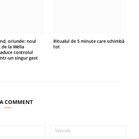
ând, oriunde: noul
Ritualul de 5 minute care schimbă
k de la Wella
tot
 aduce controlul
 într-un singur gest
 A COMMENT