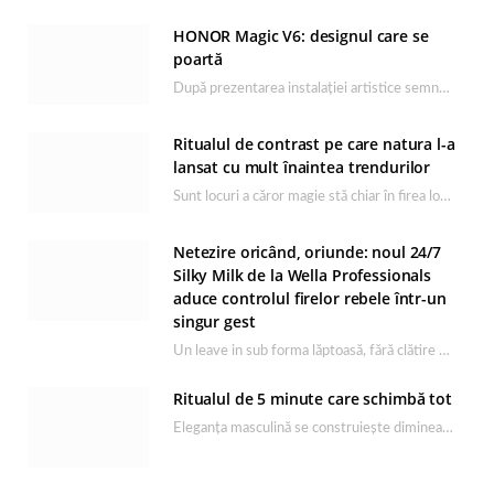
HONOR Magic V6: designul care se
poartă
După prezentarea instalației artistice semnată de Catrinel Săbăciag în cadrul evenimentului de lansare HONOR Magic…
Ritualul de contrast pe care natura l-a
lansat cu mult înaintea trendurilor
Sunt locuri a căror magie stă chiar în firea lor naturală, iar Lacul Ursu din…
Netezire oricând, oriunde: noul 24/7
Silky Milk de la Wella Professionals
aduce controlul firelor rebele într-un
singur gest
Un leave in sub forma lăptoasă, fără clătire care completează rutina Ultimate Smooth și transformă…
Ritualul de 5 minute care schimbă tot
Eleganța masculină se construiește dimineața, în câteva minute și cu produsele potrivite. O rutină de…