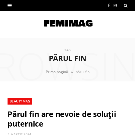
F
I
a
n
c
s
e
t
ROWSI
b
a
TAG
PĂRUL FIN
o
g
o
r
»
Prima pagină
părul fin
k
a
m
BEAUTYMAG
Părul fin are nevoie de soluții
puternice
5 MARTIE 2024