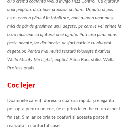
cu o cremă coafantă Wella Invigo Frizz Control. Cu ajutorul
unui pieptăn, distribuie produsul uniform. Următorul pas
este uscarea părului în totalitate, apoi rularea unor meșe
mici de păr de grosimea unui degete, pe care le vei prinde la
baza rădăcinii cu ajutorul unei agrafe. Poți lăsa părul prins
peste noapte, iar dimineața, desfaci buclele cu ajutorul
degetelor. Pentru mai multă textură folosește fixativul
Wella Mistify Me Light”,
explică Alina Rau, stilist Wella
Professionals.
Coc lejer
Doamnele care îți doresc o coafură rapidă și elegantă
pot opta pentru un coc, fie el prins lejer, fie cu un aspect
finisat. Similar celorlalte coafuri și aceasta poate fi
realizată în confortul casei.