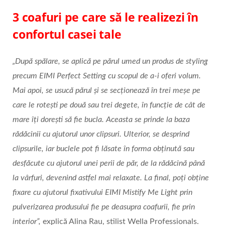
3 coafuri pe care să le realizezi în
confortul casei tale
„După spălare, se aplică pe părul umed un produs de styling
precum EIMI Perfect Setting cu scopul de a-i oferi volum.
Mai apoi, se usucă părul și se secționează în trei meșe pe
care le rotești pe două sau trei degete, în funcție de cât de
mare îți dorești să fie bucla. Aceasta se prinde la baza
rădăcinii cu ajutorul unor clipsuri. Ulterior, se desprind
clipsurile, iar buclele pot fi lăsate în forma obținută sau
desfăcute cu ajutorul unei perii de păr, de la rădăcină până
la vârfuri, devenind astfel mai relaxate. La final, poți obține
fixare cu ajutorul fixativului EIMI Mistify Me Light prin
pulverizarea produsului fie pe deasupra coafurii, fie prin
interior”,
explică Alina Rau, stilist Wella Professionals.