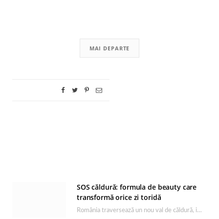
MAI DEPARTE
SOS căldură: formula de beauty care
transformă orice zi toridă
România traversează un nou val de căldură, iar rutina de îngrijire capătă un rol esențial…