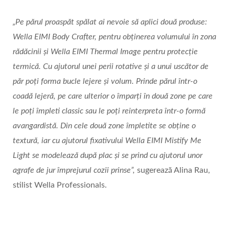
„Pe părul proaspăt spălat ai nevoie să aplici două produse:
Wella EIMI Body Crafter, pentru obținerea volumului în zona
rădăcinii și Wella EIMI Thermal Image pentru protecție
termică. Cu ajutorul unei perii rotative și a unui uscător de
păr poți forma bucle lejere și volum. Prinde părul într-o
coadă lejeră, pe care ulterior o împarți în două zone pe care
le poți împleti classic sau le poți reinterpreta într-o formă
avangardistă. Din cele două zone împletite se obține o
textură, iar cu ajutorul fixativului Wella EIMI Mistify Me
Light se modelează după plac și se prind cu ajutorul unor
agrafe de jur împrejurul cozii prinse”,
sugerează Alina Rau,
stilist Wella Professionals.