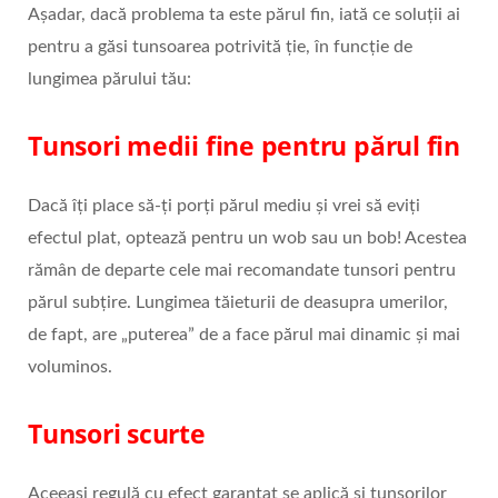
Așadar, dacă problema ta este părul fin, iată ce soluții ai
pentru a găsi tunsoarea potrivită ție, în funcție de
lungimea părului tău:
Tunsori medii fine pentru părul fin
Dacă îți place să-ți porți părul mediu și vrei să eviți
efectul plat, optează pentru un wob sau un bob! Acestea
rămân de departe cele mai recomandate tunsori pentru
părul subțire. Lungimea tăieturii de deasupra umerilor,
de fapt, are „puterea” de a face părul mai dinamic și mai
voluminos.
Tunsori scurte
Aceeași regulă cu efect garantat se aplică și tunsorilor