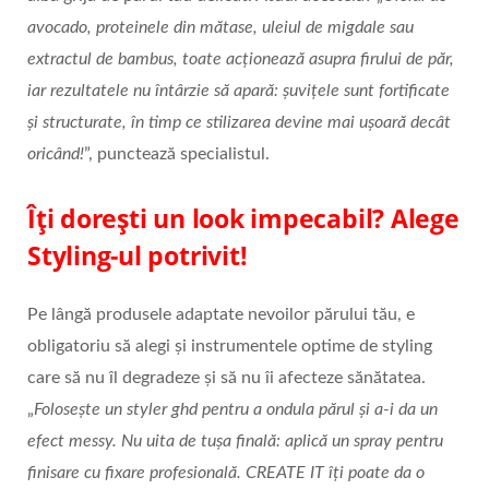
avocado, proteinele din mătase, uleiul de migdale sau
extractul de bambus, toate acționează asupra firului de păr,
iar rezultatele nu întârzie să apară: șuvițele sunt fortificate
și structurate, în timp ce stilizarea devine mai ușoară decât
oricând!
”, punctează specialistul.
Îți dorești un look impecabil? Alege
Styling-ul potrivit!
Pe lângă produsele adaptate nevoilor părului tău, e
obligatoriu să alegi și instrumentele optime de styling
care să nu îl degradeze și să nu îi afecteze sănătatea.
„
Folosește un styler ghd pentru a ondula părul și a-i da un
efect messy. Nu uita de tușa finală: aplică un spray pentru
finisare cu fixare profesională.
CREATE IT îți poate da o