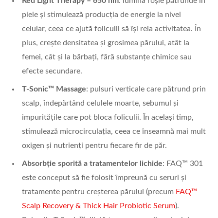
Red Light Therapy
– 650 nm
: lumina roșie pătrunde în
piele și stimulează producția de energie la nivel
celular, ceea ce ajută foliculii să își reia activitatea. În
plus, crește densitatea și grosimea părului, atât la
femei, cât și la bărbați, fără substanțe chimice sau
efecte secundare.
T-Sonic™
Massage
: pulsuri verticale care pătrund prin
scalp, îndepărtând celulele moarte, sebumul și
impuritățile care pot bloca foliculii. În același timp,
stimulează microcirculația, ceea ce înseamnă mai mult
oxigen și nutrienți pentru fiecare fir de păr.
Absorb
ție sporită a tratamentelor lichide
: FAQ™ 301
este conceput să fie folosit împreună cu seruri și
tratamente pentru creșterea părului (precum
FAQ™
Scalp Recovery & Thick Hair Probiotic Serum
).