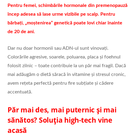
Pentru femei, schimbările hormonale din premenopauză
încep adesea să lase urme vizibile pe scalp. Pentru
bărbați, „moștenirea” genetică poate lovi chiar înainte
de 20 de ani.
Dar nu doar hormonii sau ADN-ul sunt vinovați.
Colorările agresive, soarele, poluarea, placa și foehnul
folosit zilnic – toate contribuie la un păr mai fragil. Dacă
mai adăugăm o dietă săracă în vitamine și stresul cronic,
avem rețeta perfectă pentru fire subțiate și cădere
accentuată.
Păr mai des, mai puternic și mai
sănătos? Soluția high-tech vine
acasă