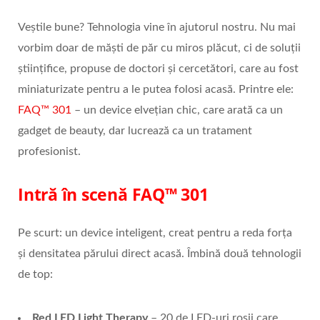
Veștile bune? Tehnologia vine în ajutorul nostru. Nu mai
vorbim doar de măști de păr cu miros plăcut, ci de soluții
științifice, propuse de doctori și cercetători, care au fost
miniaturizate pentru a le putea folosi acasă. Printre ele:
FAQ™ 301
– un device elvețian chic, care arată ca un
gadget de beauty, dar lucrează ca un tratament
profesionist.
Intră î
n scen
ă
FAQ
™ 301
Pe scurt: un device inteligent, creat pentru a reda forța
și densitatea părului direct acasă. Îmbină două tehnologii
de top:
Red LED Light Therapy
– 20 de LED-uri roșii care