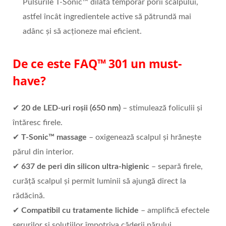
Pulsurile T-Sonic™ dilată temporar porii scalpului,
astfel încât ingredientele active să pătrundă mai
adânc și să acționeze mai eficient.
De ce este FAQ™
301 un must-
have?
✔
20 de LED-uri roșii (650 nm)
– stimulează foliculii și
întăresc firele.
✔
T-Sonic™
massage
– oxigenează scalpul și hrănește
părul din interior.
✔
637 de peri din silicon ultra-higienic
– separă firele,
curăță scalpul și permit luminii să ajungă direct la
rădăcină.
✔
Compatibil cu tratamente lichide
– amplifică efectele
serurilor și soluțiilor împotriva căderii părului.