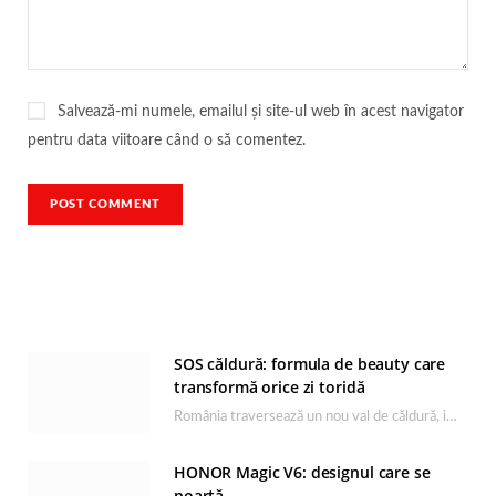
Salvează-mi numele, emailul și site-ul web în acest navigator
pentru data viitoare când o să comentez.
SOS căldură: formula de beauty care
transformă orice zi toridă
România traversează un nou val de căldură, iar rutina de îngrijire capătă un rol esențial…
HONOR Magic V6: designul care se
poartă