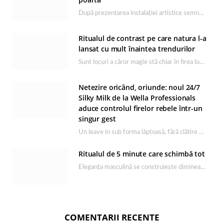
După prezentarea instalației artistice semnată de Catrinel Săbăciag în cadrul evenimentului de lansare HONOR Magic…
Ritualul de contrast pe care natura l-a
lansat cu mult înaintea trendurilor
Sunt locuri a căror magie stă chiar în firea lor naturală, iar Lacul Ursu din…
Netezire oricând, oriunde: noul 24/7
Silky Milk de la Wella Professionals
aduce controlul firelor rebele într-un
singur gest
Un leave in sub forma lăptoasă, fără clătire care completează rutina Ultimate Smooth și transformă…
Ritualul de 5 minute care schimbă tot
Eleganța masculină se construiește dimineața, în câteva minute și cu produsele potrivite. O rutină de…
COMENTARII RECENTE