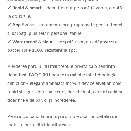
✔
Rapid & smart
– doar 1 minut pe zonă (4 zone), o dată
la două zile.
✔
App Swiss
– tratamente pre-programate pentru femei
și bărbați, plus setări personalizabile.
✔
Waterproof & sigur
– se spală ușor, nu adăpostește
bacterii și e 100% rezistent la apă.
Pierderea părului nu mai trebuie privită ca o sentință
definitivă.
FAQ
™ 301
aduce în mâinile tale tehnologia
clinicilor – elegant ambalată într-un device elvețian chic,
rapid și sigur. Un ritual scurt, dar eficient, care îți redă nu
doar firele de păr, ci și încrederea.
Pentru că, până la urmă, părul nu e doar un detaliu de
look – e parte din identitatea ta.