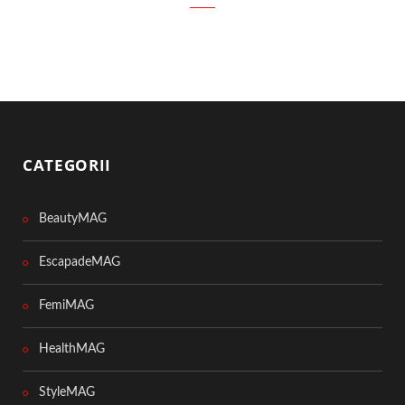
CATEGORII
BeautyMAG
EscapadeMAG
FemiMAG
HealthMAG
StyleMAG