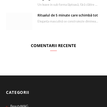
Un leave in sub forma lăptoasă, fără clătire care completează rutina Ultimate Smooth și transformă…
Ritualul de 5 minute care schimbă tot
Eleganța masculină se construiește dimineața, în câteva minute și cu produsele potrivite. O rutină de…
COMENTARII RECENTE
CATEGORII
BeautyMAG