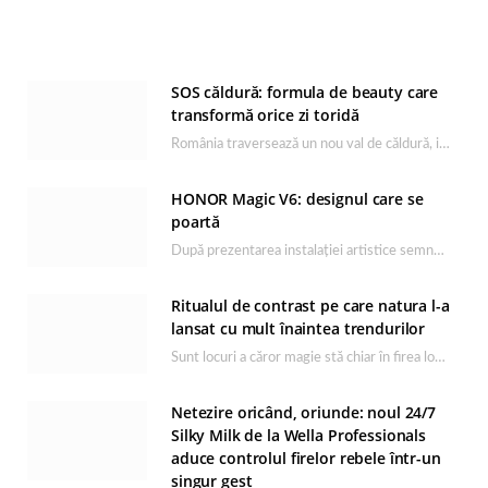
SOS căldură: formula de beauty care
transformă orice zi toridă
România traversează un nou val de căldură, iar rutina de îngrijire capătă un rol esențial…
HONOR Magic V6: designul care se
poartă
După prezentarea instalației artistice semnată de Catrinel Săbăciag în cadrul evenimentului de lansare HONOR Magic…
Ritualul de contrast pe care natura l-a
lansat cu mult înaintea trendurilor
Sunt locuri a căror magie stă chiar în firea lor naturală, iar Lacul Ursu din…
Netezire oricând, oriunde: noul 24/7
Silky Milk de la Wella Professionals
aduce controlul firelor rebele într-un
singur gest