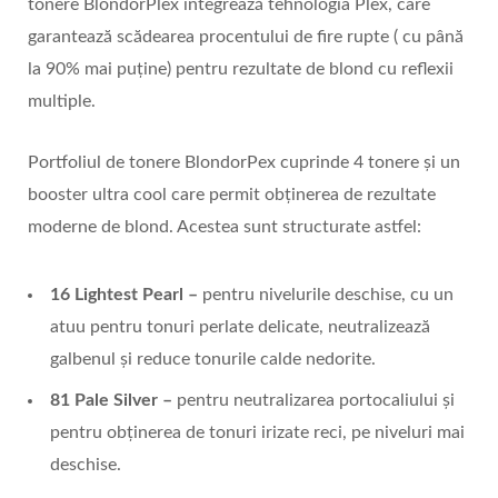
tonere BlondorPlex integrează tehnologia Plex, care
garantează scădearea procentului de fire rupte ( cu până
la 90% mai puține) pentru rezultate de blond cu reflexii
multiple.
Portfoliul de tonere BlondorPex cuprinde 4 tonere și un
booster ultra cool care permit obținerea de rezultate
moderne de blond. Acestea sunt structurate astfel:
16 Lightest Pearl –
pentru nivelurile deschise, cu un
atuu pentru tonuri perlate delicate, neutralizează
galbenul și reduce tonurile calde nedorite.
81 Pale Silver –
pentru neutralizarea portocaliului și
pentru obținerea de tonuri irizate reci, pe niveluri mai
deschise.