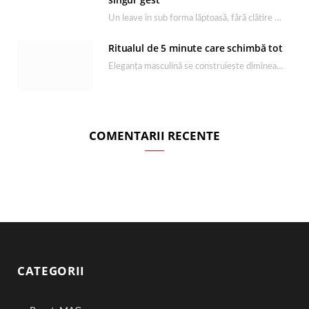
Un leave in sub forma lăptoasă, fără clătire care completează rutina Ultimate Smooth și transformă…
Ritualul de 5 minute care schimbă tot
Eleganța masculină se construiește dimineața, în câteva minute și cu produsele potrivite. O rutină de…
COMENTARII RECENTE
CATEGORII