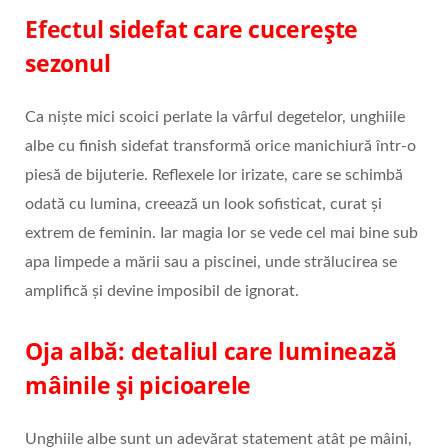
Efectul
sidefat care cucerește
sezonul
Ca niște mici scoici perlate la vârful degetelor, unghiile
albe cu finish sidefat transformă orice manichiură într-o
piesă de bijuterie. Reflexele lor irizate, care se schimbă
odată cu lumina, creează un look sofisticat, curat și
extrem de feminin. Iar magia lor se vede cel mai bine sub
apa limpede a mării sau a piscinei, unde strălucirea se
amplifică și devine imposibil de ignorat.
Oja albă: detaliul care luminează
mâinile și picioarele
Unghiile albe sunt un adevărat statement atât pe mâini,