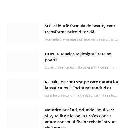
SOS căldură: formula de beauty care
transformă orice zi toridă
România traversează un nou val de căldură, iar rutina de îngrijire capătă un rol esențial…
HONOR Magic V6: designul care se
poartă
După prezentarea instalației artistice semnată de Catrinel Săbăciag în cadrul evenimentului de lansare HONOR Magic…
Ritualul de contrast pe care natura l-a
lansat cu mult înaintea trendurilor
Sunt locuri a căror magie stă chiar în firea lor naturală, iar Lacul Ursu din…
Netezire oricând, oriunde: noul 24/7
Silky Milk de la Wella Professionals
aduce controlul firelor rebele într-un
singur gest