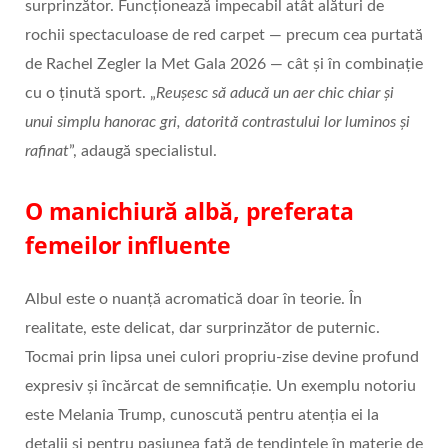
surprinzător. Funcționează impecabil atât alături de
rochii spectaculoase de red carpet — precum cea purtată
de Rachel Zegler la Met Gala 2026 — cât și în combinație
cu o ținută sport. „
Reu
ș
esc s
ă
aduc
ă
un aer chic chiar și
unui simplu hanorac gri, datorit
ă
contrastului lor luminos
ș
i
rafinat
”, adaugă specialistul.
O manichiură albă, preferata
femeilor influente
Albul este o nuanță acromatică doar în teorie. În
realitate, este delicat, dar surprinzător de puternic.
Tocmai prin lipsa unei culori propriu‑zise devine profund
expresiv și încărcat de semnificație. Un exemplu notoriu
este Melania Trump, cunoscută pentru atenția ei la
detalii și pentru pasiunea față de tendințele în materie de