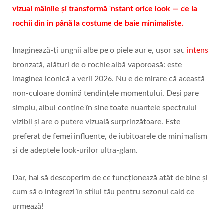
vizual mâinile și transformă instant orice look — de la
rochii din in până la costume de baie minimaliste.
Imaginează-ți unghii albe pe o piele aurie, ușor sau
intens
bronzată, alături de o rochie albă vaporoasă: este
imaginea iconică a verii 2026. Nu e de mirare că această
non‑culoare domină tendințele momentului. Deși pare
simplu, albul conține în sine toate nuanțele spectrului
vizibil și are o putere vizuală surprinzătoare. Este
preferat de femei influente, de iubitoarele de minimalism
și de adeptele look‑urilor ultra‑glam.
Dar, hai să descoperim de ce funcționează atât de bine și
cum să o integrezi în stilul tău pentru sezonul cald ce
urmează!