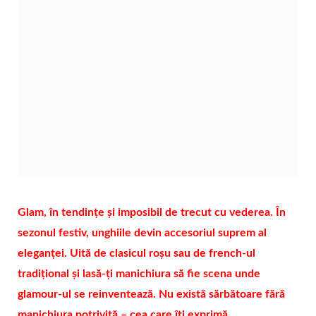
Glam, în tendințe și imposibil de trecut cu vederea. În
sezonul festiv, unghiile devin accesoriul suprem al
eleganței. Uită de clasicul roșu sau de french-ul
tradițional și lasă-ți manichiura să fie scena unde
glamour-ul se reinventează. Nu există sărbătoare fără
manichiura potrivită – cea care îți exprimă