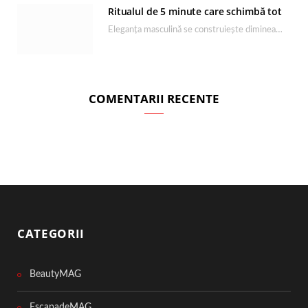
Ritualul de 5 minute care schimbă tot
Eleganța masculină se construiește dimineața, în câteva minute și cu produsele potrivite. O rutină de…
COMENTARII RECENTE
CATEGORII
BeautyMAG
EscapadeMAG