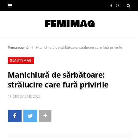
F
I
a
n
c
s
e
t
»
Prima pagină
Manichiură de sărbătoare: strălucire care fură privirile
b
a
BEAUTYMAG
o
g
Manichiură de sărbătoare:
o
r
strălucire care fură privirile
k
a
m
11 DECEMBRIE 2025