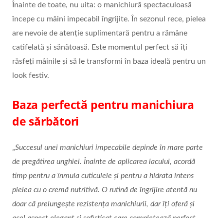
Înainte de toate, nu uita: o manichiură spectaculoasă
începe cu mâini impecabil îngrijite. În sezonul rece, pielea
are nevoie de atenție suplimentară pentru a rămâne
catifelată și sănătoasă. Este momentul perfect să îți
răsfeți mâinile și să le transformi în baza ideală pentru un
look festiv.
Baza perfectă pentru manichiura
de sărbători
„
Succesul unei manichiuri impecabile depinde în mare parte
de pregătirea unghiei. Înainte de aplicarea lacului, acordă
timp pentru a înmuia cuticulele și pentru a hidrata intens
pielea cu o cremă nutritivă. O rutină de îngrijire atentă nu
doar că prelungește rezistența manichiurii, dar îți oferă și
acel aspect elegant și sofisticat care completează perfect