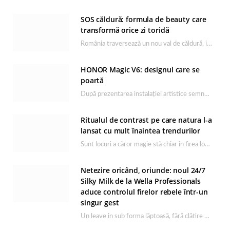
SOS căldură: formula de beauty care
transformă orice zi toridă
România traversează un nou val de căldură, iar rutina de îngrijire capătă un rol esențial…
HONOR Magic V6: designul care se
poartă
După prezentarea instalației artistice semnată de Catrinel Săbăciag în cadrul evenimentului de lansare HONOR Magic…
Ritualul de contrast pe care natura l-a
lansat cu mult înaintea trendurilor
Sunt locuri a căror magie stă chiar în firea lor naturală, iar Lacul Ursu din…
Netezire oricând, oriunde: noul 24/7
Silky Milk de la Wella Professionals
aduce controlul firelor rebele într-un
singur gest
Un leave in sub forma lăptoasă, fără clătire care completează rutina Ultimate Smooth și transformă…