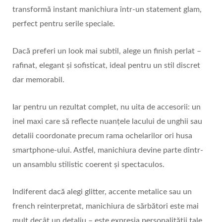
transformă instant manichiura într-un statement glam,
perfect pentru serile speciale.
Dacă preferi un look mai subtil, alege un finish perlat –
rafinat, elegant și sofisticat, ideal pentru un stil discret
dar memorabil.
Iar pentru un rezultat complet, nu uita de accesorii: un
inel maxi care să reflecte nuanțele lacului de unghii sau
detalii coordonate precum rama ochelarilor ori husa
smartphone-ului. Astfel, manichiura devine parte dintr-
un ansamblu stilistic coerent și spectaculos.
Indiferent dacă alegi glitter, accente metalice sau un
french reinterpretat, manichiura de sărbători este mai
mult decât un detaliu – este expresia personalității tale.