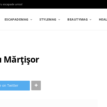
tru escapade unice!
ESCAPADEMAG
STYLEMAG
BEAUTYMAG
HEA
u Mărțișor
e on Twitter