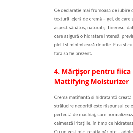
Ce declarație mai frumoasă de iubire 
textură lejeră de cremă – gel, de care 
aspect sănătos, natural și tineresc, da
care asigură o hidratare intensă, previ
pielii și minimizează ridurile. E ca și 
fără să fie prezent.
4. Mărțișor pentru fiica
Mattifying Moisturizer
Crema matifiantă și hidratantă creată 
strălucire nedorită este răspunsul cel
perfectă de machiaj, care normalizează
calmează iritațiile, în timp ce hidrate
Cu un gest mic, relația părinte – ado