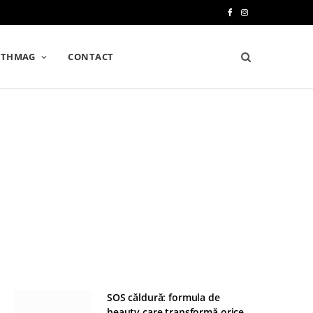
F
I
a
n
LTHMAG
CONTACT
c
s
e
t
b
a
o
g
o
r
k
a
m
SOS căldură: formula de
beauty care transformă orice