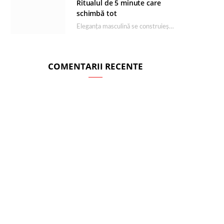
Ritualul de 5 minute care
schimbă tot
Eleganța masculină se construiește dimineața, în câteva minute și cu produsele potrivite. O rutină de…
COMENTARII RECENTE