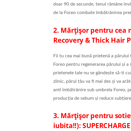
doar 90 de secunde, tenul rămâne înv
de la Foreo combate îmbătrânirea prem
2. Mărțișor pentru cea
Recovery & Thick Hair 
Fii tu cea mai bună prietenă a părului 
Foreo pentru regenerarea părului și a s
prietenele tale nu se gândește să-ti c
zilnic, părul tău va fi mai des și va ar
anti îmbătrânire sub umbrela Foreo, pr
producția de sebum și reduce subțierea
3. Mărțișor pentru sotie 
iubita!!): SUPERCHARGE