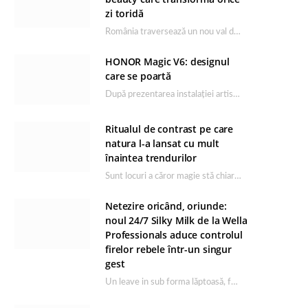
zi toridă
România traversează un nou val de căldură, iar rutina de îngrijire capătă un rol esențial…
HONOR Magic V6: designul
care se poartă
După prezentarea instalației artistice semnată de Catrinel Săbăciag în cadrul evenimentului de lansare HONOR Magic…
Ritualul de contrast pe care
natura l-a lansat cu mult
înaintea trendurilor
Sunt locuri a căror magie stă chiar în firea lor naturală, iar Lacul Ursu din…
Netezire oricând, oriunde:
noul 24/7 Silky Milk de la Wella
Professionals aduce controlul
firelor rebele într-un singur
gest
Un leave in sub forma lăptoasă, fără clătire care completează rutina Ultimate Smooth și transformă…