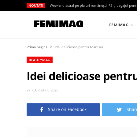
NOUTATI
Weekend astral pe plaiuri românești. Fă-ți bagajul pen
FEMIMAG
»
Prima pagină
Idei delicioase pentru Mărțișor
BEAUTYMAG
Idei delicioase pentr
27 FEBRUARIE 2025
Share on Facebook
Shar