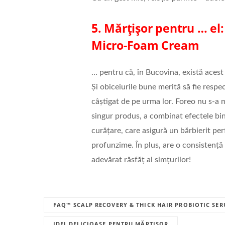
5. Mărțișor pentru … el
Micro-Foam Cream
… pentru că, în Bucovina, există acest 
Și obiceiurile bune merită să fie respe
câștigat de pe urma lor. Foreo nu s-a 
singur produs, a combinat efectele bi
curățare, care asigură un bărbierit per
profunzime. În plus, are o consistență 
adevărat răsfăț al simțurilor!
FAQ™ SCALP RECOVERY & THICK HAIR PROBIOTIC SE
IDEI DELICIOASE PENTRU MĂRȚIȘOR