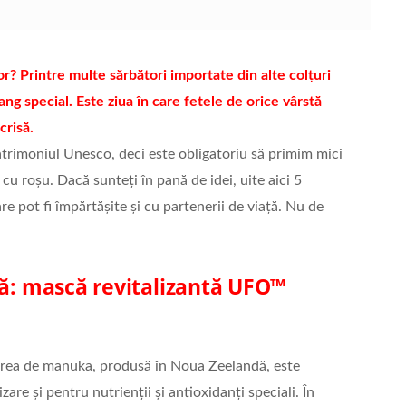
or? Printre multe sărbători importate din alte colțuri
rang special. Este ziua în care fetele de orice vârstă
crisă.
Patrimoniul Unesco, deci este obligatoriu să primim mici
 cu roșu. Dacă sunteți în pană de idei, uite aici 5
e pot fi împărtășite și cu partenerii de viață. Nu de
tă: mască revitalizantă UFO™
erea de manuka, produsă în Noua Zeelandă, este
are și pentru nutrienții și antioxidanți speciali. În