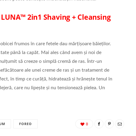
: LUNA™ 2in1 Shaving + Cleansing
obicei frumos în care fetele dau mărțișoare băieților.
ctate până la capăt. Mai ales când avem și noi de
mulțumit să creeze o simplă cremă de ras. Într-un
nefăcătoare ale unei creme de ras și un tratament de
fect, în timp ce curăță, hidratează și hrănește tenul în
lejeră, care nu lipește și nu tensionează pielea. Un
RUM
FOREO
0