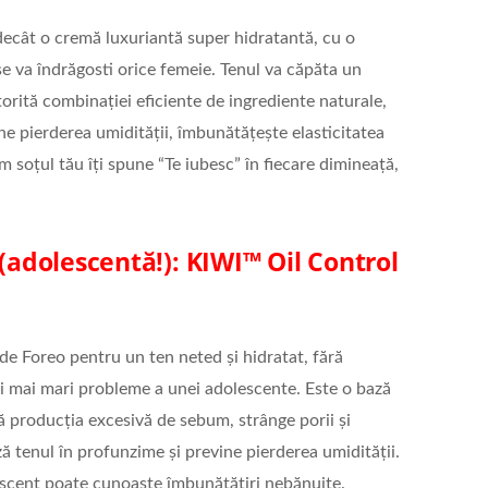
decât o cremă luxuriantă super hidratantă, cu o
se va îndrăgosti orice femeie. Tenul va căpăta un
torită combinației eficiente de ingrediente naturale,
ne pierderea umidității, îmbunătățește elasticitatea
cum soțul tău îți spune “Te iubesc” în fiecare dimineață,
 (adolescentă!): KIWI™ Oil Control
de Foreo pentru un ten neted și hidratat, fără
ei mai mari probleme a unei adolescente. Este o bază
 producția excesivă de sebum, strânge porii și
ază tenul în profunzime și previne pierderea umidității.
lescent poate cunoaște îmbunătățiri nebănuite.