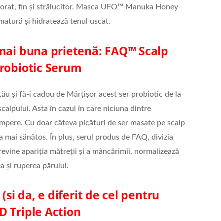
iorat, fin și strălucitor. Masca UFO™ Manuka Honey
atură și hidratează tenul uscat.
 mai buna prietenă: FAQ™ Scalp
Probiotic Serum
tău și fă-i cadou de Mărțișor acest ser probiotic de la
calpului. Asta în cazul în care niciuna dintre
umpere. Cu doar câteva picături de ser masate pe scalp
ăta mai sănătos. În plus, serul produs de FAQ, divizia
evine apariția mătreții și a mâncărimii, normalizează
 și ruperea părului.
(si da, e diferit de cel pentru
D Triple Action