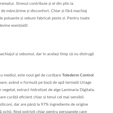
rematur. Stresul contribuie și el din plin la
ii de mâncărime și disconfort. Chiar și fără machiaj
e poluante și sebum fabricat peste zi. Pentru toate
evine esențială!
achiajul și sebumul, dar în același timp să nu distrugă
cu mediul, este noul gel de curățare
Tolederm
Control
lmare, având o formulă pe bază de apă termală Uriage
 vegetal, extract hidrolizat de alge Laminaria Digitata.
are curăță eficient chiar și tenul cel mai sensibil.
iliconi, dar are până la 97% ingrediente de origine
tă ochii, fiind potrivit chiar pentru persoanele care