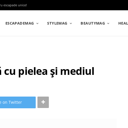
tru escapade unice!
ESCAPADEMAG
STYLEMAG
BEAUTYMAG
HEA
 cu pielea și mediul
e on Twitter