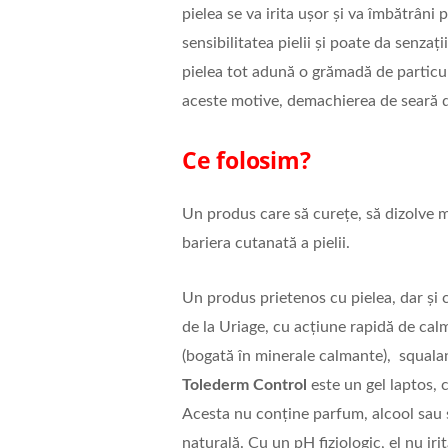
pielea se va irita ușor și va îmbătrâni p
sensibilitatea pielii și poate da senzaț
pielea tot adună o grămadă de particul
aceste motive, demachierea de seară d
Ce folosim?
Un produs care să curețe, să dizolve m
bariera cutanată a pielii.
Un produs prietenos cu pielea, dar și 
de la Uriage, cu acțiune rapidă de ca
(bogată în minerale calmante), squalan
Tolederm Control
este un gel laptos, c
Acesta nu conține parfum, alcool sau s
naturală. Cu un pH fiziologic, el nu iri