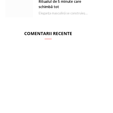
Ritualul de 5 minute care
schimbă tot
Eleganța masculină se construiește dimineața, în câteva minute și cu produsele potrivite. O rutină de…
COMENTARII RECENTE