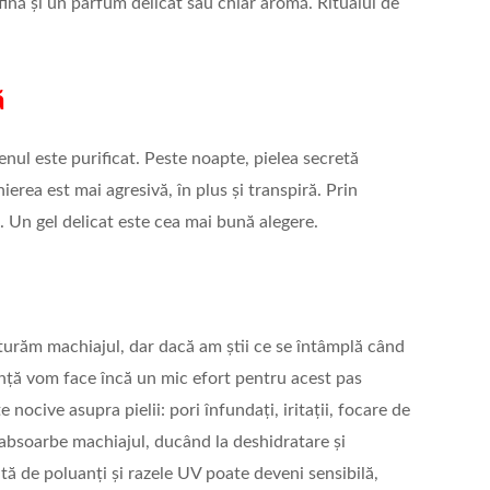
fină și un parfum delicat sau chiar aromă. Ritualul de
ă
enul este purificat. Peste noapte, pielea secretă
rea est mai agresivă, în plus și transpiră. Prin
 Un gel delicat este cea mai bună alegere.
turăm machiajul, dar dacă am știi ce se întâmplă când
anță vom face încă un mic efort pentru acest pas
nocive asupra pielii: pori înfundați, iritații, focare de
absoarbe machiajul, ducând la deshidratare și
ită de poluanți și razele UV poate deveni sensibilă,