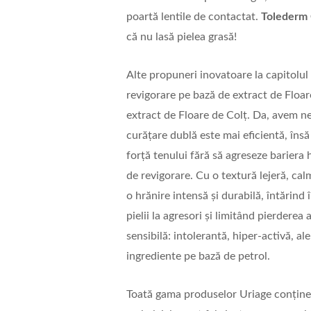
poartă lentile de contactat.
Tolederm 
că nu lasă pielea grasă!
Alte propuneri inovatoare la capitolul
revigorare pe bază de extract de Floa
extract de Floare de Colț. Da, avem nev
curățare dublă este mai eficientă, îns
forță tenului fără să agreseze bariera
de revigorare. Cu o textură lejeră, cal
o hrănire intensă și durabilă, întărind
pielii la agresori și limitând pierderea 
sensibilă: intolerantă, hiper-activă, a
ingrediente pe bază de petrol.
Toată gama produselor Uriage conține i