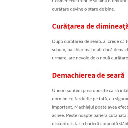
Cosmeticele trebuie să aibă o textură 
curățare devine o stare de bine.
Curățarea de dimineaț
După curățarea de seară, ai crede că t
sebum, ba chiar mai mult dacă demachie
urmare, are nevoie de o nouă curățare.
Demachierea de seară
Uneori suntem prea obosite ca să înlă
dormim cu fardurile pe față, cu sigur
important. Machiajul poate avea efecte 
acnee. Peste noapte bariera cutanată 
disconfort. Iar o barieră cutanată slăb