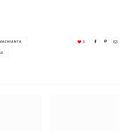
MACHIANTA
0
GE