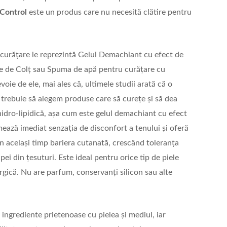
Control
este un produs care nu necesită clătire pentru
 curățare le reprezintă Gelul Demachiant cu efect de
re de Colț sau Spuma de apă pentru curățare cu
oie de ele, mai ales că, ultimele studii arată că o
ă trebuie să alegem produse care să curețe și să dea
 hidro-lipidică, așa cum este gelul demachiant cu efect
mează imediat senzația de disconfort a tenului și oferă
 în același timp bariera cutanată, crescând toleranța
apei din țesuturi. Este ideal pentru orice tip de piele
lergică. Nu are parfum, conservanți silicon sau alte
ngrediente prietenoase cu pielea și mediul, iar