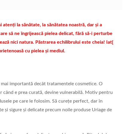
tenți la sănătate, la sănătatea noastră, dar și a
e să ne îngrijească pielea delicat, fără să-i perturbe
ează nici natura. Păstrarea echilibrului este cheia! Iat[
prietenoasă cu pielea și mediul.
ar mai importantă decât tratamentele cosmetice. O
ar când e prea curată, devine vulnerabilă. Motiv pentru
usele pe care le folosim. Să curețe perfect, dar în
te și sigure și delicate precum noile produse Uriage de