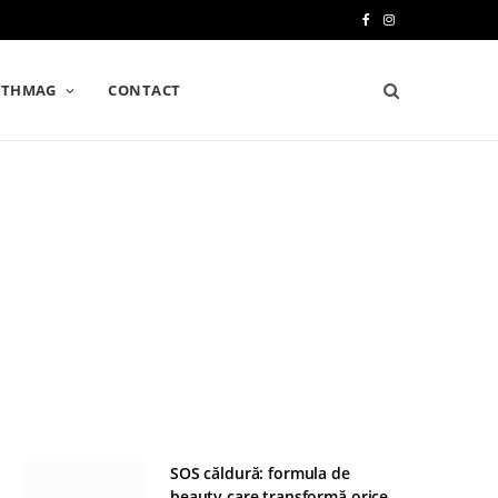
F
I
a
n
LTHMAG
CONTACT
c
s
e
t
b
a
o
g
o
r
k
a
m
SOS căldură: formula de
beauty care transformă orice