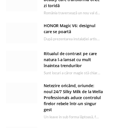
zi toridă
România traversează un nou val de căldură, iar rutina de îngrijire capătă un rol esențial…
HONOR Magic V6: designul
care se poartă
După prezentarea instalației artistice semnată de Catrinel Săbăciag în cadrul evenimentului de lansare HONOR Magic…
Ritualul de contrast pe care
natura l-a lansat cu mult
înaintea trendurilor
Sunt locuri a căror magie stă chiar în firea lor naturală, iar Lacul Ursu din…
Netezire oricând, oriunde:
noul 24/7 Silky Milk de la Wella
Professionals aduce controlul
firelor rebele într-un singur
gest
Un leave in sub forma lăptoasă, fără clătire care completează rutina Ultimate Smooth și transformă…