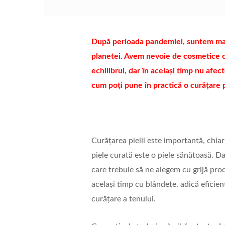
După perioada pandemiei, suntem mai a
planetei. Avem nevoie de cosmetice car
echilibrul, dar în același timp nu afect
cum poți pune în practică o curățare 
Curățarea pielii este importantă, chi
piele curată este o piele sănătoasă. D
care trebuie să ne alegem cu grijă prod
același timp cu blândețe, adică eficien
curățare a tenului.