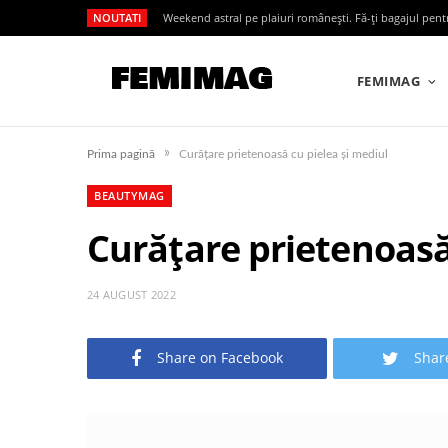
NOUTATI
Weekend astral pe plaiuri românești. Fă-ți bagajul pen
FEMIMAG
»
Prima pagină
Curățare prietenoasă cu pielea și mediul
BEAUTYMAG
Curățare prietenoasă
24 AUGUST 2022
Share on Facebook
Shar