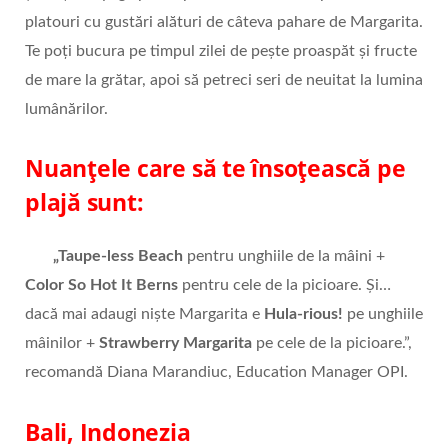
platouri cu gustări alături de câteva pahare de Margarita.
Te poți bucura pe timpul zilei de pește proaspăt și fructe
de mare la grătar, apoi să petreci seri de neuitat la lumina
lumânărilor.
Nuanțele care să te însoțească pe
plajă sunt:
„Taupe-less Beach
pentru unghiile de la mâini +
Color So Hot It Berns
pentru cele de la picioare. Și…
dacă mai adaugi niște Margarita e
Hula-rious!
pe unghiile
mâinilor +
Strawberry Margarita
pe cele de la picioare.”,
recomandă Diana Marandiuc, Education Manager OPI.
Bali, Indonezia