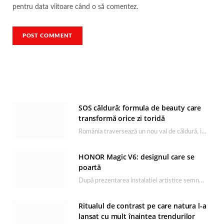
pentru data viitoare când o să comentez.
SOS căldură: formula de beauty care
transformă orice zi toridă
România traversează un nou val de căldură, iar rutina de îngrijire capătă un rol esențial…
HONOR Magic V6: designul care se
poartă
După prezentarea instalației artistice semnată de Catrinel Săbăciag în cadrul evenimentului de lansare HONOR Magic…
Ritualul de contrast pe care natura l-a
lansat cu mult înaintea trendurilor