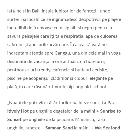
Iată-ne și în Bali, insula iubitorilor de fantezii, unde
surferii și localnicii se îngrămădesc deopotrivă pe plajele
incredibil de frumoase cu nisip alb și negru pentru a
savura peisajele care îți taie respirația, apa de culoarea
safirului și apusurile arzătoare. În această vară ne
îndreptam atenția spre Canggu, una din cele mai în vogă
destinații de vacanță la ora actuală, cu hoteluri și
penthouse-uri trendy, cafenele și buticuri aerisite,
piscine pe acoperișul clădirilor și cluburi elegante pe
plajă, în care răsună ritmurile hip-hop old-school.
„Nuanțele potrivite răsăriturilor balineze sunt:
La Paz-
itively Hot
pe unghiile degetelor de la mâini +
Sunrise to
Sunset
pe unghiile de la picioare. Mănâncă, fă-ți
unghiile, iubește –
Samoan Sand
la mâini +
We Seafood