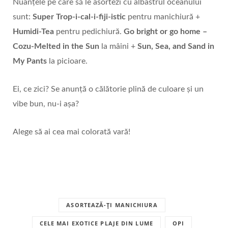
Nuanțele pe care să le asortezi cu albastrul oceanului
sunt:
Super Trop-i-cal-i-fiji-istic
pentru manichiură +
Humidi-Tea
pentru pedichiură.
Go bright or go home –
Cozu-Melted in the Sun
la mâini +
Sun, Sea, and Sand in
My Pants
la picioare.
Ei, ce zici? Se anunță o călătorie plină de culoare și un
vibe bun, nu-i așa?
Alege să ai cea mai colorată vară!
ASORTEAZĂ-ȚI MANICHIURA
CELE MAI EXOTICE PLAJE DIN LUME
OPI