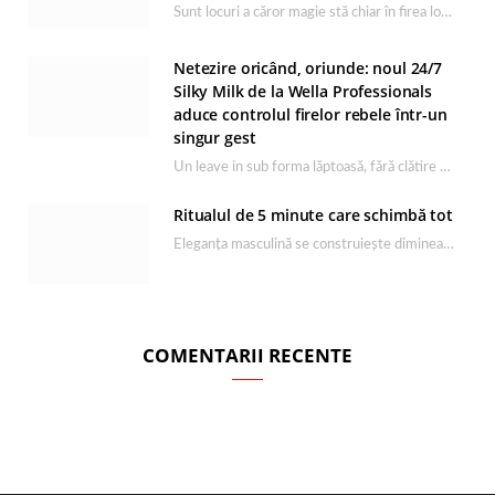
Sunt locuri a căror magie stă chiar în firea lor naturală, iar Lacul Ursu din…
Netezire oricând, oriunde: noul 24/7
Silky Milk de la Wella Professionals
aduce controlul firelor rebele într-un
singur gest
Un leave in sub forma lăptoasă, fără clătire care completează rutina Ultimate Smooth și transformă…
Ritualul de 5 minute care schimbă tot
Eleganța masculină se construiește dimineața, în câteva minute și cu produsele potrivite. O rutină de…
COMENTARII RECENTE