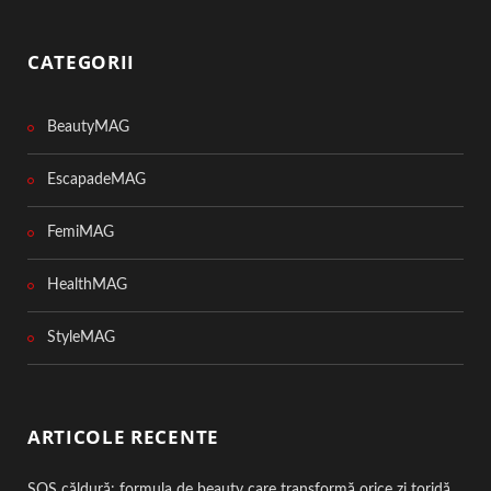
CATEGORII
BeautyMAG
EscapadeMAG
FemiMAG
HealthMAG
StyleMAG
ARTICOLE RECENTE
SOS căldură: formula de beauty care transformă orice zi toridă