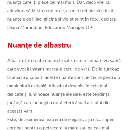
nuanța care îți place cel mai mult. Dar, dacă vrei cu
adevărat să fii <în tendințe>, atunci trebuie să știi că
nuanțele de liliac, glicină și violet sunt în top.”, declară
Diana Marandiuc, Education Manager OPI.
Nuanțe de albastru
Albastrul, în toate nuanțele sale, este o culoare versatilă
care evocă instant marea și cerul de vară. De la turcoaz
la albastru cobalt, aceste nuanțe sunt perfecte pentru o
manichiură estivală. Albastrul deschis, în cele mai
delicate și luminoase nuanțe ale sale, este tendința
jucăușă care adaugă o notă eterică nail art-ului din
această vară.
Este, de asemenea, extrem de elegant, așa că… super
aprobat pentru o petrecere la mare sau pe cea mai