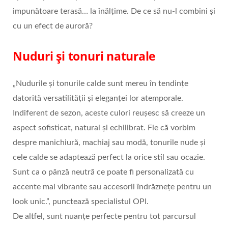
impunătoare terasă… la înălțime. De ce să nu-l combini și
cu un efect de auroră?
Nuduri și tonuri naturale
„Nudurile și tonurile calde sunt mereu în tendințe
datorită versatilității și eleganței lor atemporale.
Indiferent de sezon, aceste culori reușesc să creeze un
aspect sofisticat, natural și echilibrat. Fie că vorbim
despre manichiură, machiaj sau modă, tonurile nude și
cele calde se adaptează perfect la orice stil sau ocazie.
Sunt ca o pânză neutră ce poate fi personalizată cu
accente mai vibrante sau accesorii îndrăznețe pentru un
look unic.”, punctează specialistul OPI.
De altfel, sunt nuanțe perfecte pentru tot parcursul