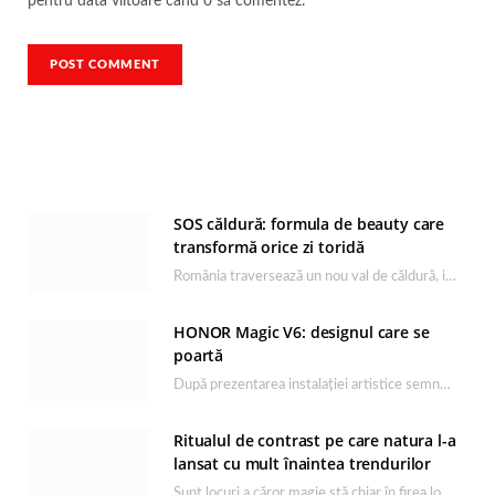
pentru data viitoare când o să comentez.
SOS căldură: formula de beauty care
transformă orice zi toridă
România traversează un nou val de căldură, iar rutina de îngrijire capătă un rol esențial…
HONOR Magic V6: designul care se
poartă
După prezentarea instalației artistice semnată de Catrinel Săbăciag în cadrul evenimentului de lansare HONOR Magic…
Ritualul de contrast pe care natura l-a
lansat cu mult înaintea trendurilor
Sunt locuri a căror magie stă chiar în firea lor naturală, iar Lacul Ursu din…