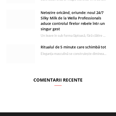
Netezire oricând, oriunde: noul 24/7
Silky Milk de la Wella Professionals
aduce controlul firelor rebele într-un
singur gest
Un leave in sub forma lăptoasă, fără clătire care completează rutina Ultimate Smooth și transformă…
Ritualul de 5 minute care schimbă tot
Eleganța masculină se construiește dimineața, în câteva minute și cu produsele potrivite. O rutină de…
COMENTARII RECENTE