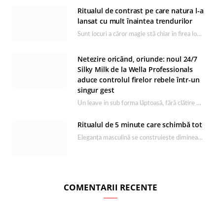
Ritualul de contrast pe care natura l-a
lansat cu mult înaintea trendurilor
Sunt locuri a căror magie stă chiar în firea lor naturală, iar Lacul Ursu din…
Netezire oricând, oriunde: noul 24/7
Silky Milk de la Wella Professionals
aduce controlul firelor rebele într-un
singur gest
Un leave in sub forma lăptoasă, fără clătire care completează rutina Ultimate Smooth și transformă…
Ritualul de 5 minute care schimbă tot
Eleganța masculină se construiește dimineața, în câteva minute și cu produsele potrivite. O rutină de…
COMENTARII RECENTE