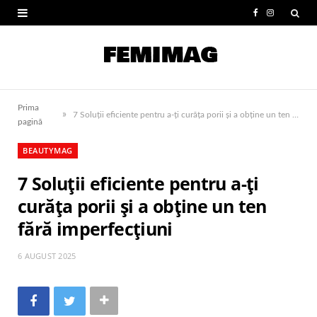
F
I
a
n
c
s
e
t
Prima
»
b
a
7 Soluții eficiente pentru a-ți curăța porii și a obține un ten fără imperfecțiuni
pagină
o
g
BEAUTYMAG
o
r
7 Soluții eficiente pentru a-ți
k
a
curăța porii și a obține un ten
m
fără imperfecțiuni
6 AUGUST 2025