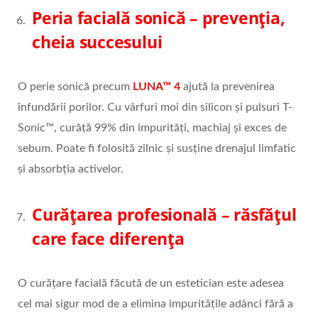
Peria facială sonică – prevenția,
cheia succesului
O perie sonică precum
LUNA™ 4
ajută la prevenirea
înfundării porilor. Cu vârfuri moi din silicon și pulsuri T-
Sonic™, curăță 99% din impurități, machiaj și exces de
sebum. Poate fi folosită zilnic și susține drenajul limfatic
și absorbția activelor.
Curățarea profesională – răsfățul
care face diferența
O curățare facială făcută de un estetician este adesea
cel mai sigur mod de a elimina impuritățile adânci fără a