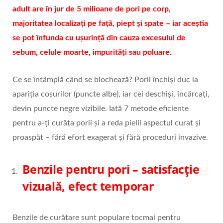
adult are în jur de 5 milioane de pori pe corp,
majoritatea localizați pe față, piept și spate – iar aceștia
se pot înfunda cu ușurință din cauza excesului de
sebum, celule moarte, impurități sau poluare.
Ce se întâmplă când se blochează? Porii închiși duc la
apariția coșurilor (puncte albe), iar cei deschiși, încărcați,
devin puncte negre vizibile. Iată 7 metode eficiente
pentru a-ți curăța porii și a reda pielii aspectul curat și
proaspăt – fără efort exagerat și fără proceduri invazive.
Benzile pentru pori – satisfacție
vizuală, efect temporar
Benzile de curățare sunt populare tocmai pentru