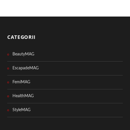
CATEGORII
BeautyMAG
EscapadeMAG
FemiMAG
HealthMAG
StyleMAG