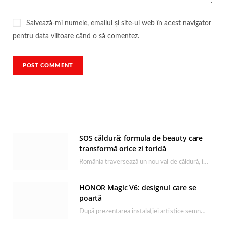
Salvează-mi numele, emailul și site-ul web în acest navigator
pentru data viitoare când o să comentez.
SOS căldură: formula de beauty care
transformă orice zi toridă
România traversează un nou val de căldură, iar rutina de îngrijire capătă un rol esențial…
HONOR Magic V6: designul care se
poartă
După prezentarea instalației artistice semnată de Catrinel Săbăciag în cadrul evenimentului de lansare HONOR Magic…