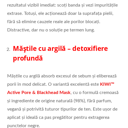
rezultatul vizibil imediat: scoți banda și vezi impuritățile
extrase. Totuși, ele acționează doar la suprafața pielii,
fără să elimine cauzele reale ale porilor blocați.
Distractive, dar nu o soluție pe termen lung.
Măștile cu argilă – detoxifiere
profundă
Măștile cu argilă absorb excesul de sebum și eliberează
porii în mod delicat. O variantă excelentă este
KIWI™
Active Pore & Blackhead Mask
, cu o formulă cremoasă
și ingrediente de origine naturală (98%), fără parfum,
vegană și potrivită tuturor tipurilor de ten. Este ușor de
aplicat și ideală ca pas pregătitor pentru extragerea
punctelor negre.