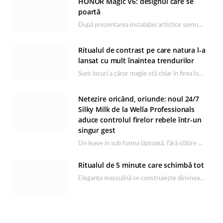
HONOR Magic V6: designul care se
poartă
După prezentarea instalației artistice semnată de Catrinel Săbăciag în cadrul evenimentului de lansare HONOR Magic…
Ritualul de contrast pe care natura l-a
lansat cu mult înaintea trendurilor
Sunt locuri a căror magie stă chiar în firea lor naturală, iar Lacul Ursu din…
Netezire oricând, oriunde: noul 24/7
Silky Milk de la Wella Professionals
aduce controlul firelor rebele într-un
singur gest
Un leave in sub forma lăptoasă, fără clătire care completează rutina Ultimate Smooth și transformă…
Ritualul de 5 minute care schimbă tot
Eleganța masculină se construiește dimineața, în câteva minute și cu produsele potrivite. O rutină de…