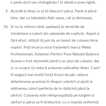
o perie dură sau strângându-l în elastice prea rigide.
Acordă-ți timp ca să îți descurci părul. Perie-ți părul
bine, dar cu blândețe! Atât seara, cât și dimineața.
Și nu în ultimul rând, apelează la serviciile de
întreținere a culorii din saloanele de coafură.. Rapid și
fără efort, stiliștii îți pot da un boost de culoare între
vopsiri. Poți încerca noul tratament marca Wella
Professionals, Koleston Perfect Pure Rebuild Balance.
Acesta a fost dezvoltat pentru un plus de culoare, dar
și cu scopul să reducă acțiunea radicalilor liberi. Cum?
El asigură mai multă forță firului de păr, reduce
deteriorarea acestuia în timpul colorării și ajută la
obținerea culorii perfecte de la rădăcină până la
vârfuri. Culoarea este reîmprospătată pe lungimi și
vârfuri și părul va fi strălucitor, cu o nuanță uniformă.