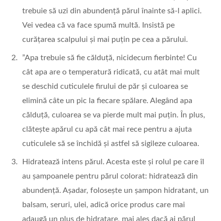
trebuie să uzi din abundență părul înainte să-l aplici.
Vei vedea că va face spumă multă. Insistă pe
curățarea scalpului și mai puțin pe cea a părului.
”Apa trebuie să fie călduță, nicidecum fierbinte! Cu
cât apa are o temperatură ridicată, cu atât mai mult
se deschid cuticulele firului de păr și culoarea se
elimină câte un pic la fiecare spălare. Alegând apa
călduță, culoarea se va pierde mult mai puțin. În plus,
clătește apărul cu apă cât mai rece pentru a ajuta
cuticulele să se închidă și astfel să sigileze culoarea.
Hidratează intens părul. Acesta este și rolul pe care îl
au șampoanele pentru părul colorat: hidratează din
abundență. Așadar, folosește un șampon hidratant, un
balsam, seruri, ulei, adică orice produs care mai
adaugă un plus de hidratare, mai ales dacă ai părul