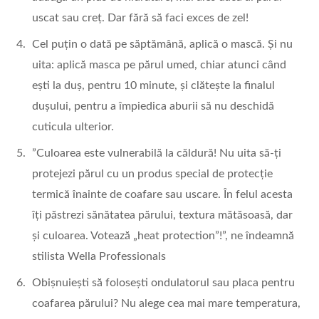
uscat sau creț. Dar fără să faci exces de zel!
Cel puțin o dată pe săptămână, aplică o mască. Și nu
uita: aplică masca pe părul umed, chiar atunci când
ești la duș, pentru 10 minute, și clătește la finalul
dușului, pentru a împiedica aburii să nu deschidă
cuticula ulterior.
”Culoarea este vulnerabilă la căldură! Nu uita să-ți
protejezi părul cu un produs special de protecție
termică înainte de coafare sau uscare. În felul acesta
îți păstrezi sănătatea părului, textura mătăsoasă, dar
și culoarea. Votează „heat protection”!”, ne îndeamnă
stilista Wella Professionals
Obișnuiești să folosești ondulatorul sau placa pentru
coafarea părului? Nu alege cea mai mare temperatura,