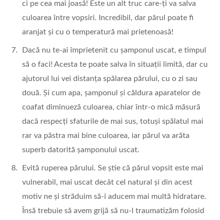
ci pe cea mai joasă! Este un alt truc care-ți va salva
culoarea între vopsiri. Incredibil, dar părul poate fi
aranjat și cu o temperatură mai prietenoasă!
Dacă nu te-ai împrietenit cu șamponul uscat, e timpul
să o faci! Acesta te poate salva în situații limită, dar cu
ajutorul lui vei distanța spălarea părului, cu o zi sau
două. Și cum apa, șamponul și căldura aparatelor de
coafat diminueză culoarea, chiar într-o mică măsură
dacă respecți sfaturile de mai sus, totuși spălatul mai
rar va păstra mai bine culoarea, iar părul va arăta
superb datorită șamponului uscat.
Evită ruperea părului. Se știe că părul vopsit este mai
vulnerabil, mai uscat decât cel natural și din acest
motiv ne și străduim să-i aducem mai multă hidratare.
Însă trebuie să avem grijă să nu-l traumatizăm folosid