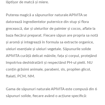
lăptișor de matcă și miere.
Puterea magică a săpunurilor naturale APIVITA se
datorează ingredientelor puternice din stup și flora
grecească, dar și uleiurilor de palmier și cocos, aflate la
baza fiecărui preparat. Fiecare săpun are propria sa notă
și aromă și integrează în formula sa extracte organice,
uleiuri esențiale și uleiuri vegetale. Săpunurile solide
APIVITA curăță delicat mâinile, fața și corpul, protejând
împotriva deshidratării și respectând PH-ul pielii. NU
conțin grăsimi animale, parabeni, sls, propilen glicol,
ftalati, PCM, NM.
Gama de săpunuri naturale APIVITA este compusă din 6
săpunuri solide, fiecare având o acțiune specifică: