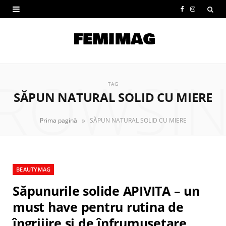
F
I
a
n
c
s
e
t
ROWSI
b
a
TAG
SĂPUN NATURAL SOLID CU MIERE
o
g
o
r
»
Prima pagină
SĂPUN NATURAL SOLID CU MIERE
k
a
m
BEAUTYMAG
Săpunurile solide APIVITA – un
must have pentru rutina de
îngrijire și de înfrumusețare