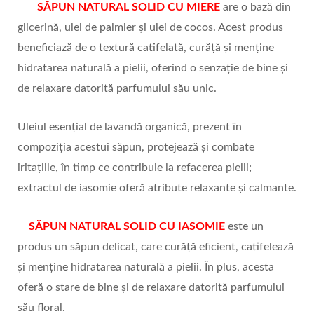
SĂPUN NATURAL SOLID CU MIERE
are o bază din
glicerină, ulei de palmier și ulei de cocos. Acest produs
beneficiază de o textură catifelată, curăță și menține
hidratarea naturală a pielii, oferind o senzație de bine și
de relaxare datorită parfumului său unic.
Uleiul esențial de lavandă organică, prezent în
compoziția acestui săpun, protejează și combate
iritațiile, în timp ce contribuie la refacerea pielii;
extractul de iasomie oferă atribute relaxante și calmante.
SĂPUN NATURAL SOLID CU IASOMIE
este un
produs un săpun delicat, care curăță eficient, catifelează
și menține hidratarea naturală a pielii. În plus, acesta
oferă o stare de bine și de relaxare datorită parfumului
său floral.