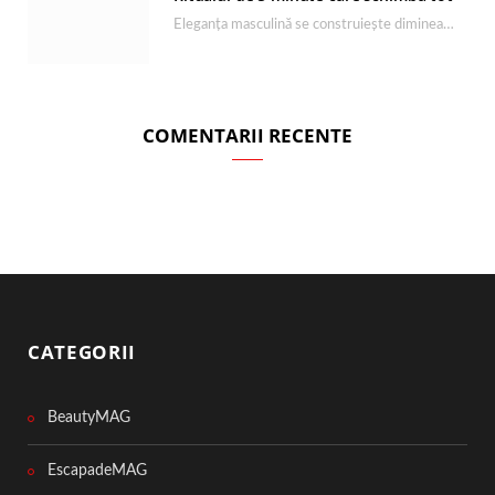
Eleganța masculină se construiește dimineața, în câteva minute și cu produsele potrivite. O rutină de…
COMENTARII RECENTE
CATEGORII
BeautyMAG
EscapadeMAG