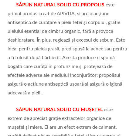
SĂPUN NATURAL SOLID CU PROPOLIS
este
primul produs creat de APIVITA, și are o acțiune
antiseptică de curățare a pielii feței și corpului, grație
uleiului esențial de cimbru organic, fără a provoca
deshidratare. În plus, reglează și excesul de sebum. Este
ideal pentru pielea grasă, predispusă la acnee sau pentru
a fi folosit după bărbierit. Acesta produce o spumă
bogată care curăță în profunzime și protejează de
efectele adverse ale mediului înconjurător; propolisul
asigură o acțiune antiseptică ușoară și asigură o igienă
adecvată a pielii.
SĂPUN NATURAL SOLID CU MUȘEȚEL
este
extrem de apreciat grație extractelor organice de
mușețel și miere. El are un efect extrem de calmant,
curăță delicat pielea sensibilă a feței și/sau a corpului,