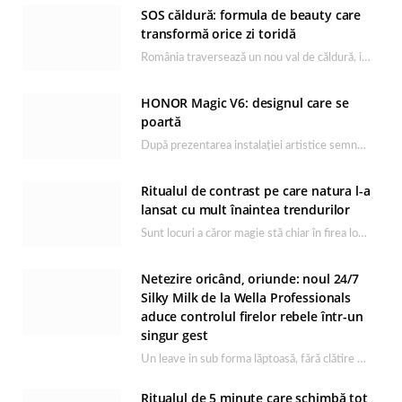
SOS căldură: formula de beauty care
transformă orice zi toridă
România traversează un nou val de căldură, iar rutina de îngrijire capătă un rol esențial…
HONOR Magic V6: designul care se
poartă
După prezentarea instalației artistice semnată de Catrinel Săbăciag în cadrul evenimentului de lansare HONOR Magic…
Ritualul de contrast pe care natura l-a
lansat cu mult înaintea trendurilor
Sunt locuri a căror magie stă chiar în firea lor naturală, iar Lacul Ursu din…
Netezire oricând, oriunde: noul 24/7
Silky Milk de la Wella Professionals
aduce controlul firelor rebele într-un
singur gest
Un leave in sub forma lăptoasă, fără clătire care completează rutina Ultimate Smooth și transformă…
Ritualul de 5 minute care schimbă tot