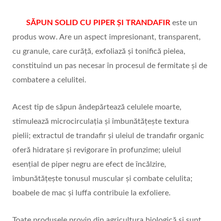
SĂPUN SOLID CU PIPER ȘI TRANDAFIR
este un
produs wow. Are un aspect impresionant, transparent,
cu granule, care curăță, exfoliază și tonifică pielea,
constituind un pas necesar în procesul de fermitate și de
combatere a celulitei.
Acest tip de săpun ândepărtează celulele moarte,
stimulează microcirculația și îmbunătățește textura
pielii; extractul de trandafir și uleiul de trandafir organic
oferă hidratare și revigorare în profunzime; uleiul
esențial de piper negru are efect de încălzire,
îmbunătățește tonusul muscular și combate celulita;
boabele de mac și luffa contribuie la exfoliere.
Toate produsele provin din agricultura biologică și sunt