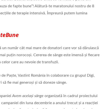
auza de fapte bune”! Alătură-te maratonului nostru de 8
n secțiile de terapie intensivă. Împreună putem lumina
teBune
gă un număr cât mai mare de donatori care vor să dăruiască
 mai puțin norocoși. Cererea de sânge este imensă și fiecare
a celor care au nevoie de transfuzii.
e de Paște, Vastint România în colaborare cu grupul Digi,
uri să fie mai generoși și să doneze sânge.
mpaniei
Avem același sânge
organizată în cadrul proiectului
ampaniei din luna decembrie a anului trecut și a reacției