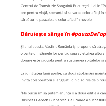
Centrul de Transfuzie Sanguină București. Hai în ”P
ore pentru viață, speranță și salvarea celor aflați î
sărbătorile pascale ale celor aflați în nevoie.
Dăruiește sânge în
#pauzaDeFap
Și anul acesta, Vastint România își propune să atra
o parte din sângele lor pentru supraviețuirea altora
donare este crucială pentru susținerea spitalelor și 
La jumătatea lunii aprilie, cu două săptămâni înaint
invită colaboratorii și angajații din clădirile de biro
”Ne bucurăm să putem anunța o a doua ediție a ca
Business Garden Bucharest. Ca urmare a succesului c