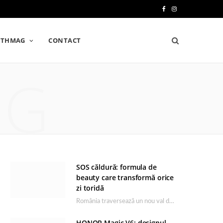
F
I
a
n
LTHMAG
CONTACT
c
s
e
t
NG
b
a
o
g
o
r
k
a
m
SOS căldură: formula de
beauty care transformă orice
zi toridă
România traversează un nou val de căldură, iar rutina de îngrijire capătă un rol esențial…
HONOR Magic V6: designul