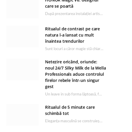
care se poartă
După prezentarea instalației artistice semnată de Catrinel Săbăciag în cadrul evenimentului de lansare HONOR Magic…
Ritualul de contrast pe care
natura l-a lansat cu mult
înaintea trendurilor
Sunt locuri a căror magie stă chiar în firea lor naturală, iar Lacul Ursu din…
Netezire oricând, oriunde:
noul 24/7 Silky Milk de la Wella
Professionals aduce controlul
firelor rebele într-un singur
gest
Un leave in sub forma lăptoasă, fără clătire care completează rutina Ultimate Smooth și transformă…
Ritualul de 5 minute care
schimbă tot
Eleganța masculină se construiește dimineața, în câteva minute și cu produsele potrivite. O rutină de…