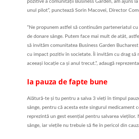
pozitive a comunității Business Garden, am ajuns la 
unul pilot”, punctează Sorin Macovei, Director Com
”Ne propunem astfel să continuăm parteneriatul cu
de donare sânge. Putem face mai mult de atât, ast
să invităm comunitatea Business Garden Bucharest să
cu impact pozitiv în societate. Îi invităm cu drag să n
aceeași locație ca și anul trecut.”, adaugă reprezent
Ia pauza de fapte bune
Alătură-te și tu pentru a salva 3 vieți în timpul pau
sânge, pentru că acesta este singurul medicament c
reprezintă un gest esențial pentru salvarea vieților.
sânge, iar viețile nu trebuie să fie în pericol din cauz