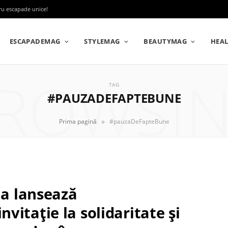
tru escapade unice!
ESCAPADEMAG
STYLEMAG
BEAUTYMAG
HEA
ROWSI
TAG
#PAUZADEFAPTEBUNE
»
Prima pagină
#pauzaDeFapteBune
ia lansează
itație la solidaritate și