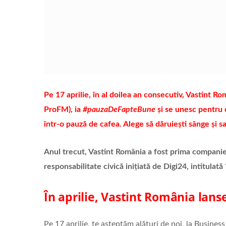
Pe 17 aprilie, în al doilea an consecutiv, Vastint Ro
ProFM), ia
#pauzaDeFapteBune
și se unesc pentru o
într-o pauză de cafea. Alege să dăruiești sânge și sa
Anul trecut, Vastint România a fost prima companie
responsabilitate civică inițiată de Digi24, intitulată
În aprilie, Vastint România la
Pe 17 aprilie, te așteptăm alături de noi, la Busine