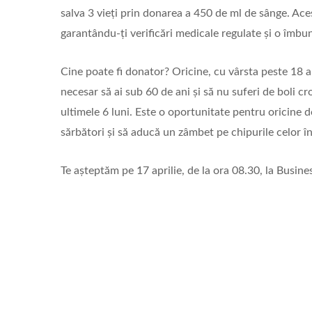
salva 3 vieți prin donarea a 450 de ml de sânge. Aces
garantându-ți verificări medicale regulate și o îmbun
Cine poate fi donator? Oricine, cu vârsta peste 18 a
necesar să ai sub 60 de ani și să nu suferi de boli cro
ultimele 6 luni. Este o oportunitate pentru oricine 
sărbători și să aducă un zâmbet pe chipurile celor î
Te așteptăm pe 17 aprilie, de la ora 08.30, la Busin