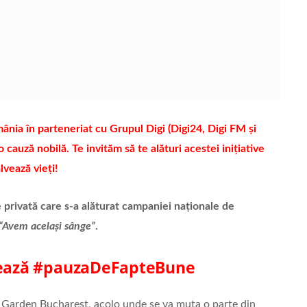
mânia în parteneriat cu Grupul Digi (Digi24, Digi FM și
 cauză nobilă. Te invităm să te alături acestei inițiative
lvează vieți!
 privată care s-a alăturat campaniei naționale de
“Avem același sânge”
.
nsează #pauzaDeFapteBune
ss Garden Bucharest, acolo unde se va muta o parte din