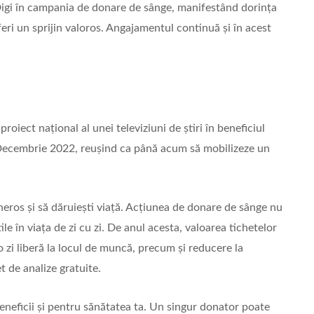
Digi în campania de donare de sânge, manifestând dorința
feri un sprijin valoros. Angajamentul continuă și în acest
oiect național al unei televiziuni de știri în beneficiul
1 Decembrie 2022, reușind ca până acum să mobilizeze un
neros și să dăruiești viață. Acțiunea de donare de sânge nu
le în viața de zi cu zi. De anul acesta, valoarea tichetelor
o zi liberă la locul de muncă, precum și reducere la
t de analize gratuite.
neficii și pentru sănătatea ta. Un singur donator poate