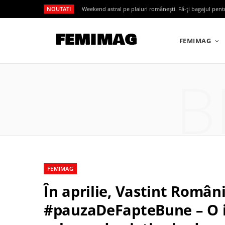
NOUTATI
Weekend astral pe plaiuri românești. Fă-ți bagajul pen
FEMIMAG
B
FEMIMAG
În aprilie, Vastint Român
#pauzaDeFapteBune – O inv