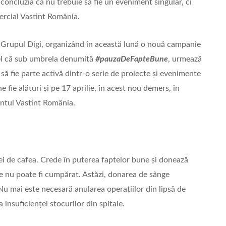
concluzia că nu trebuie să fie un eveniment singular, ci
ercial Vastint România.
 Grupul Digi, organizând în această lună o nouă campanie
fel că sub umbrela denumită
#pauzaDeFapteBune
, urmează
 fie parte activă dintr-o serie de proiecte și evenimente
e fie alături și pe 17 aprilie, în acest nou demers, în
antul Vastint România.
zei de cafea. Crede în puterea faptelor bune și donează
e nu poate fi cumpărat. Astăzi, donarea de sânge
 Nu mai este necesară anularea operațiilor din lipsă de
a insuficienței stocurilor din spitale.