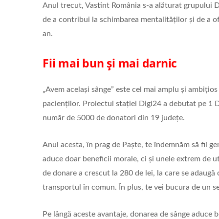
Anul trecut, Vastint România s-a alăturat grupului 
de a contribui la schimbarea mentalităților și de a o
an.
Fii mai bun și mai darnic
„Avem același sânge” este cel mai amplu și ambițios pr
pacienților. Proiectul stației Digi24 a debutat pe 
număr de 5000 de donatori din 19 județe.
Anul acesta, în prag de Paște, te îndemnăm să fii ge
aduce doar beneficii morale, ci și unele extrem de uti
de donare a crescut la 280 de lei, la care se adaugă 
transportul în comun. În plus, te vei bucura de un se
Pe lângă aceste avantaje, donarea de sânge aduce be