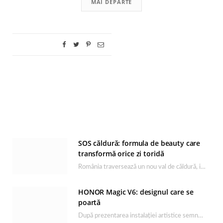
MAI DEPARTE
SOS căldură: formula de beauty care
transformă orice zi toridă
România traversează un nou val de căldură, iar rutina de îngrijire capătă un rol esențial…
HONOR Magic V6: designul care se
poartă
După prezentarea instalației artistice semnată de Catrinel Săbăciag în cadrul evenimentului de lansare HONOR Magic…