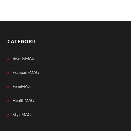
CATEGORII
BeautyMAG
EscapadeMAG
FemiMAG
HealthMAG
StyleMAG