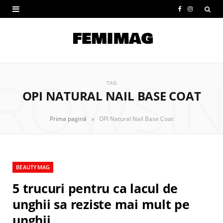
F
I
a
n
c
s
e
t
ROWSI
b
a
TAG
OPI NATURAL NAIL BASE COAT
o
g
o
r
»
Prima pagină
OPI Natural Nail Base Coat
k
a
m
BEAUTYMAG
5 trucuri pentru ca lacul de
unghii sa reziste mai mult pe
unghii