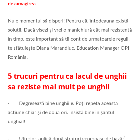
dezamagirea.
Nu e momentul să disperi! Pentru că, întodeauna există
soluții. Dacă visezi și vrei o manichiură cât mai rezistentă
în timp, este important să ții cont de urmatoarele reguli,
te sfătuiește Diana Marandiuc, Education Manager OPI
România.
5 trucuri pentru ca lacul de unghii
sa reziste mai mult pe unghii
· Degresează bine unghiile. Poți repeta această
acțiune chiar și de două ori. Insistă bine în șantul
unghial!
· Ulterior, aplică două straturi generoase de bază (