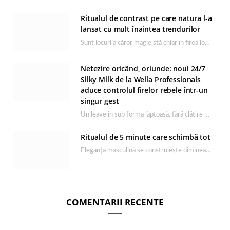
Ritualul de contrast pe care natura l-a
lansat cu mult înaintea trendurilor
Sunt locuri a căror magie stă chiar în firea lor naturală, iar Lacul Ursu din…
Netezire oricând, oriunde: noul 24/7
Silky Milk de la Wella Professionals
aduce controlul firelor rebele într-un
singur gest
Un leave in sub forma lăptoasă, fără clătire care completează rutina Ultimate Smooth și transformă…
Ritualul de 5 minute care schimbă tot
Eleganța masculină se construiește dimineața, în câteva minute și cu produsele potrivite. O rutină de…
COMENTARII RECENTE