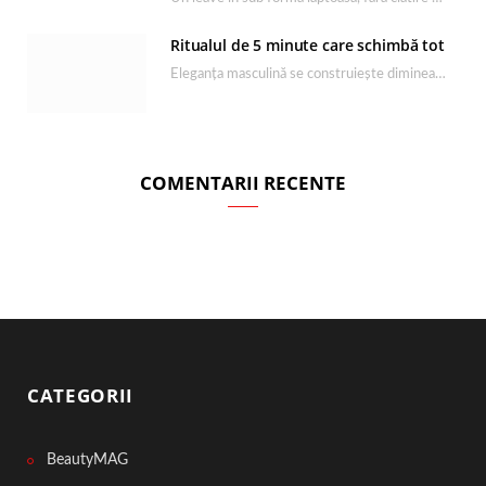
Ritualul de 5 minute care schimbă tot
Eleganța masculină se construiește dimineața, în câteva minute și cu produsele potrivite. O rutină de…
COMENTARII RECENTE
CATEGORII
BeautyMAG