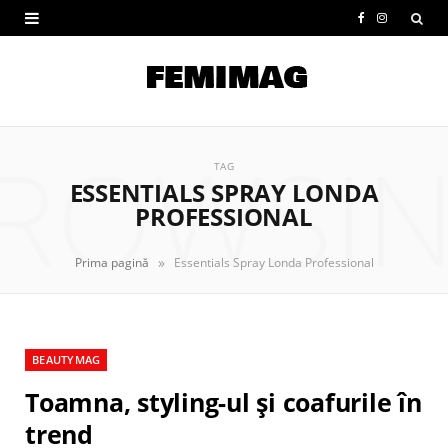
F
I
a
n
c
s
e
t
ROWSI
b
a
TAG
ESSENTIALS SPRAY LONDA
o
g
PROFESSIONAL
o
r
»
Prima pagină
Essentials Spray Londa Professional
k
a
m
BEAUTYMAG
Toamna, styling-ul și coafurile în
trend