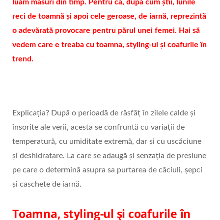
luăm măsuri din timp. Pentru că, după cum știi, lunile
reci de toamnă și apoi cele geroase, de iarnă, reprezintă
o adevărată provocare pentru părul unei femei. Hai să
vedem care e treaba cu toamna, styling-ul și coafurile în
trend.
Explicația? După o perioadă de răsfăț în zilele calde și
însorite ale verii, acesta se confruntă cu variații de
temperatură, cu umiditate extremă, dar și cu uscăciune
și deshidratare. La care se adaugă și senzația de presiune
pe care o determină asupra sa purtarea de căciuli, șepci
și caschete de iarnă.
Toamna, styling-ul și coafurile în