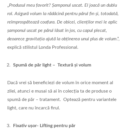
„
Produsul meu favorit? Șamponul uscat. El joacă un dublu
rol. Asigură volum la rădăcină pentru părul fin și, totodată,
reîmprospătează coafura.
De obicei, clienților mei le aplic
șamponul uscat pe părul lăsat în jos, cu capul plecat,
deoarece gravitația ajută la obținerea unui plus de volum
.”,
explică stilistul Londa Professional.
Spumă de păr light – Textură și volum
Dacă vrei să beneficiezi de volum în orice moment al
zilei, atunci e musai să ai în colecția ta de produse o
spumă de păr – tratament. Optează pentru variantele
light, care nu încarcă firul.
Fixativ ușor- Lifting pentru păr