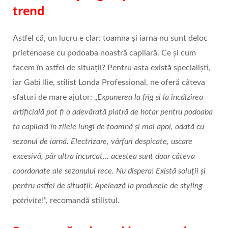
trend
Astfel că, un lucru e clar: toamna și iarna nu sunt deloc
prietenoase cu podoaba noastră capilară. Ce și cum
facem în astfel de situații? Pentru asta există specialiști,
iar Gabi Ilie, stilist Londa Professional, ne oferă câteva
sfaturi de mare ajutor: „
Expunerea la frig și la încălzirea
artificială pot fi o adevărată piatră de hotar pentru podoaba
ta capilară în zilele lungi de toamnă și mai apoi, odată cu
sezonul de iarnă. Electrizare, vârfuri despicate, uscare
excesivă, păr ultra încurcat… acestea sunt doar câteva
coordonate ale sezonului rece. Nu dispera! Există soluții și
pentru astfel de situații: Apelează la produsele de styling
potrivite
!”, recomandă stilistul.