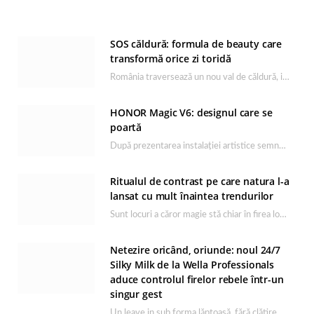
SOS căldură: formula de beauty care
transformă orice zi toridă
România traversează un nou val de căldură, iar rutina de îngrijire capătă un rol esențial…
HONOR Magic V6: designul care se
poartă
După prezentarea instalației artistice semnată de Catrinel Săbăciag în cadrul evenimentului de lansare HONOR Magic…
Ritualul de contrast pe care natura l-a
lansat cu mult înaintea trendurilor
Sunt locuri a căror magie stă chiar în firea lor naturală, iar Lacul Ursu din…
Netezire oricând, oriunde: noul 24/7
Silky Milk de la Wella Professionals
aduce controlul firelor rebele într-un
singur gest
Un leave in sub forma lăptoasă, fără clătire care completează rutina Ultimate Smooth și transformă…