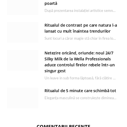
poartă
După prezentarea instalației artistice semnată de Catrinel Săbăciag în cadrul evenimentului de lansare HONOR Magic…
Ritualul de contrast pe care natura l-a
lansat cu mult înaintea trendurilor
Sunt locuri a căror magie stă chiar în firea lor naturală, iar Lacul Ursu din…
Netezire oricând, oriunde: noul 24/7
Silky Milk de la Wella Professionals
aduce controlul firelor rebele într-un
singur gest
Un leave in sub forma lăptoasă, fără clătire care completează rutina Ultimate Smooth și transformă…
Ritualul de 5 minute care schimbă tot
Eleganța masculină se construiește dimineața, în câteva minute și cu produsele potrivite. O rutină de…
COMENTARII RECENTE