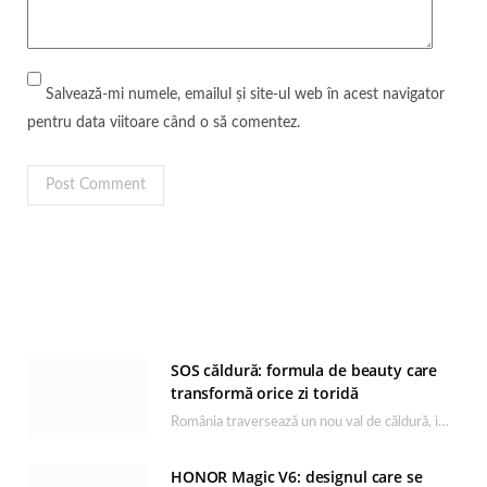
Salvează-mi numele, emailul și site-ul web în acest navigator
pentru data viitoare când o să comentez.
SOS căldură: formula de beauty care
transformă orice zi toridă
România traversează un nou val de căldură, iar rutina de îngrijire capătă un rol esențial…
HONOR Magic V6: designul care se