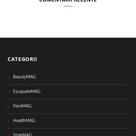
CATEGORII
BeautyMAG
EscapadeMAG
FemiMAG
HealthMAG
StyleMAG