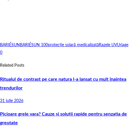
BARIÉSUN
BARIÉSUN 100
protecție solară medicalizată
Razele UV
Uriage
0
Related Posts
Ritualul de contrast pe care natura l-a lansat cu mult înaintea
trendurilor
31 iulie 2026
Picioare grele vara? Cauze și soluții rapide pentru senzația de
greutate