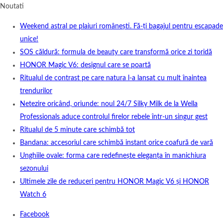
Noutati
Weekend astral pe plaiuri românești. Fă-ți bagajul pentru escapade
unice!
SOS căldură: formula de beauty care transformă orice zi toridă
HONOR Magic V6: designul care se poartă
Ritualul de contrast pe care natura l-a lansat cu mult înaintea
trendurilor
Netezire oricând, oriunde: noul 24/7 Silky Milk de la Wella
Professionals aduce controlul firelor rebele într-un singur gest
Ritualul de 5 minute care schimbă tot
Bandana: accesoriul care schimbă instant orice coafură de vară
Unghiile ovale: forma care redefinește eleganța în manichiura
sezonului
Ultimele zile de reduceri pentru HONOR Magic V6 și HONOR
Watch 6
Facebook