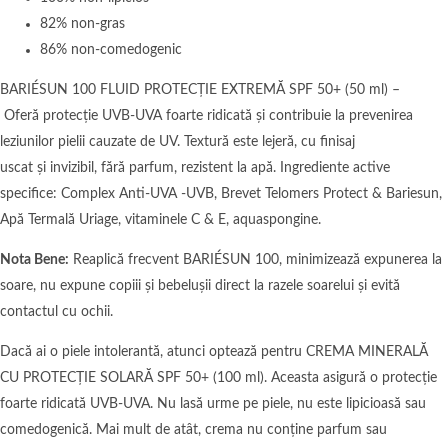
82% non-gras
86% non-comedogenic
BARIÉSUN 100 FLUID PROTECȚIE EXTREMĂ SPF 50+ (50 ml) –
Oferă protecție UVB-UVA foarte ridicată și contribuie la prevenirea
leziunilor pielii cauzate de UV. Textură este lejeră, cu finisaj
uscat și invizibil, fără parfum, rezistent la apă. Ingrediente active
specifice: Complex Anti-UVA -UVB, Brevet Telomers Protect & Bariesun,
Apă Termală Uriage, vitaminele C & E, aquaspongine.
Nota Bene:
Reaplică frecvent BARIÉSUN 100, minimizează expunerea la
soare, nu expune copiii și bebelușii direct la razele soarelui și evită
contactul cu ochii.
Dacă ai o piele intolerantă, atunci optează pentru CREMA MINERALĂ
CU PROTECȚIE SOLARĂ SPF 50+ (100 ml). Aceasta asigură o protecție
foarte ridicată UVB-UVA. Nu lasă urme pe piele, nu este lipicioasă sau
comedogenică. Mai mult de atât, crema nu conține parfum sau