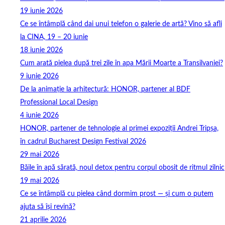
19 iunie 2026
Ce se întâmplă când dai unui telefon o galerie de artă? Vino să afli
la CINA, 19 – 20 iunie
18 iunie 2026
Cum arată pielea după trei zile în apa Mării Moarte a Transilvaniei?
9 iunie 2026
De la animație la arhitectură: HONOR, partener al BDF
Professional Local Design
4 iunie 2026
HONOR, partener de tehnologie al primei expoziții Andrei Tripșa,
în cadrul Bucharest Design Festival 2026
29 mai 2026
Băile în apă sărată, noul detox pentru corpul obosit de ritmul zilnic
19 mai 2026
Ce se întâmplă cu pielea când dormim prost — și cum o putem
ajuta să își revină?
21 aprilie 2026