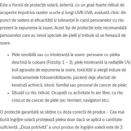
Este o formă de protecție solară, externă, cu un grad foarte ridicat de
acoperire împotriva razelor scurte și lungi UVB-UVA, evaluată clinic din
punct de vedere al eficacității și toleranței în cazul persoanelor cu risc
prezent la expunerea la soare. Acest tip de protecție este recomandată
persoanelor care au nevoi speciale ale pielii și trebuie să se ferească de
soare.
Piele sensibilă sau cu intoleranță la soare: persoane cu pielea
deschisă la culoare (Fototip 1 – 3), piele intolerantă la radiațiile UV,
boli agravate de expunerea la soare, toxicități și alergii induse de
medicamentele fotosensibilizante, pacienți deja afectați de
keratoză actinică, istoric familial sau personal de cancer de piele;
Situații cu risc ridicat: Ocupații cu activitate în aer liber, cu risc
crescut de cancer de piele (ex: fermieri, navigatori etc).
O protecție garantată se obține cu doza corectă de produs – Cea mai
bună îngrijire solară protejează pielea doar dacă se aplică o cantitate
suficientă. „Doza potrivită” a unui produs de îngrijire solară este de 2