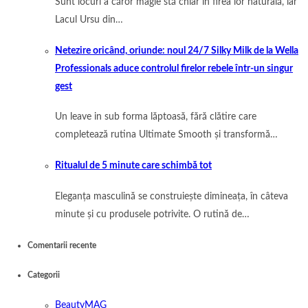
Sunt locuri a căror magie stă chiar în firea lor naturală, iar
Lacul Ursu din…
Netezire oricând, oriunde: noul 24/7 Silky Milk de la Wella
Professionals aduce controlul firelor rebele într-un singur
gest
Un leave in sub forma lăptoasă, fără clătire care
completează rutina Ultimate Smooth și transformă…
Ritualul de 5 minute care schimbă tot
Eleganța masculină se construiește dimineața, în câteva
minute și cu produsele potrivite. O rutină de…
Comentarii recente
Categorii
BeautyMAG