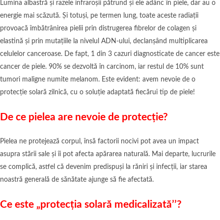
Lumina albastră și razele infraroșii pătrund și ele adânc în piele, dar au o
energie mai scăzută. Și totuși, pe termen lung, toate aceste radiații
provoacă îmbătrânirea pielii prin distrugerea fibrelor de colagen și
elastină și prin mutațiile la nivelul ADN-ului, declanșând multiplicarea
celulelor canceroase. De fapt, 1 din 3 cazuri diagnosticate de cancer este
cancer de piele. 90% se dezvoltă în carcinom, iar restul de 10% sunt
tumori maligne numite melanom. Este evident: avem nevoie de o
protecție solară zilnică, cu o soluție adaptată fiecărui tip de piele!
De ce pielea are nevoie de protecție?
Pielea ne protejează corpul, însă factorii nocivi pot avea un impact
asupra stării sale și îi pot afecta apărarea naturală. Mai departe, lucrurile
se complică, astfel că devenim predispuși la răniri și infecții, iar starea
noastră generală de sănătate ajunge să fie afectată.
Ce este „protecția solară medicalizată’’?