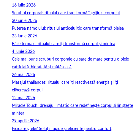
16 iulie 2026
Scrubul corporal: ritualul care transformă îngrijirea corpului
30 iunie 2026
Puterea nămolului: ritualul anticelulitic care transformă pielea
23 iunie 2026
Băile termale: ritualul care îți transformă corpul și mintea
4 iunie 2026
Cele mai bune scruburi corporale cu sare de mare pentru o piele
catifelată, hidratată și mătăsoasă
26 mai 2026
Masajul thailandez: ritualul care îți reactivează energia și îți
eliberează corpul
12 mai 2026
Miracle Touch: drenajul limfatic care redefinește corpul și liniștește
mintea
29 aprilie 2026
Picioare grele? Soluții rapide și eficiente pentru confort,