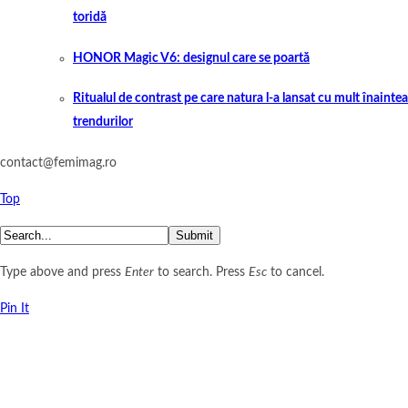
toridă
HONOR Magic V6: designul care se poartă
Ritualul de contrast pe care natura l-a lansat cu mult înaintea
trendurilor
contact@femimag.ro
Top
Submit
Type above and press
Enter
to search. Press
Esc
to cancel.
Pin It