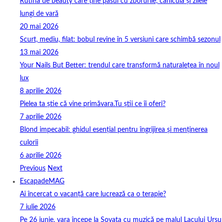
Rutina de beauty care ține pasul cu zborurile, canicula și zilele
lungi de vară
20 mai 2026
Scurt, mediu, filat: bobul revine în 5 versiuni care schimbă sezonul
13 mai 2026
Your Nails But Better: trendul care transformă naturalețea în noul
lux
8 aprilie 2026
Pielea ta știe că vine primăvara.Tu știi ce îi oferi?
7 aprilie 2026
Blond impecabil: ghidul esențial pentru îngrijirea și menținerea
culorii
6 aprilie 2026
Previous
Next
EscapadeMAG
Ai încercat o vacanță care lucrează ca o terapie?
7 iulie 2026
Pe 26 iunie, vara începe la Sovata cu muzică pe malul Lacului Ursu