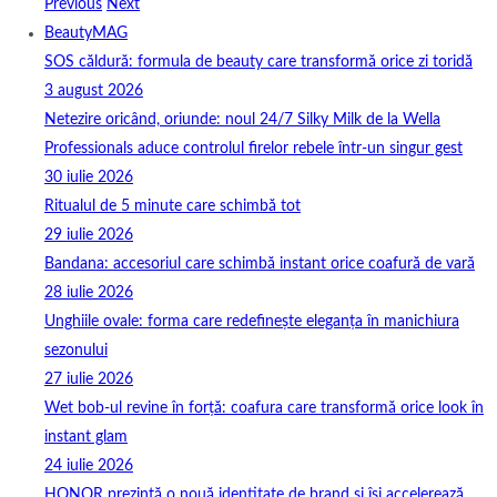
Previous
Next
BeautyMAG
SOS căldură: formula de beauty care transformă orice zi toridă
3 august 2026
Netezire oricând, oriunde: noul 24/7 Silky Milk de la Wella
Professionals aduce controlul firelor rebele într-un singur gest
30 iulie 2026
Ritualul de 5 minute care schimbă tot
29 iulie 2026
Bandana: accesoriul care schimbă instant orice coafură de vară
28 iulie 2026
Unghiile ovale: forma care redefinește eleganța în manichiura
sezonului
27 iulie 2026
Wet bob-ul revine în forță: coafura care transformă orice look în
instant glam
24 iulie 2026
HONOR prezintă o nouă identitate de brand și își accelerează