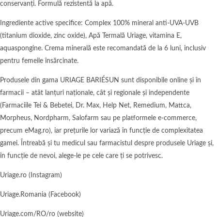
conservanți. Formulă rezistentă la apă.
Ingrediente active specifice: Complex 100% mineral anti-UVA-UVB
(titanium dioxide, zinc oxide), Apă Termală Uriage, vitamina E,
aquaspongine. Crema minerală este recomandată de la 6 luni, inclusiv
pentru femeile însărcinate.
Produsele din gama URIAGE BARIÉSUN sunt disponibile online și în
farmacii – atât lanțuri naționale, cât și regionale și independente
(Farmaciile Tei & Bebetei, Dr. Max, Help Net, Remedium, Mattca,
Morpheus, Nordpharm, Salofarm sau pe platformele e-commerce,
precum eMag.ro), iar prețurile lor variază în funcție de complexitatea
gamei. Întreabă și tu medicul sau farmacistul despre produsele Uriage și,
în funcție de nevoi, alege-le pe cele care ți se potrivesc.
Uriage.ro (Instagram)
Uriage.Romania (Facebook)
Uriage.com/RO/ro (website)