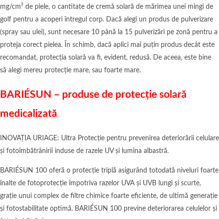
mg/cm² de piele, o cantitate de cremă solară de mărimea unei mingi de
golf pentru a acoperi întregul corp. Dacă alegi un produs de pulverizare
(spray sau ulei), sunt necesare 10 până la 15 pulverizări pe zonă pentru a
proteja corect pielea. În schimb, dacă aplici mai puțin produs decât este
recomandat, protecția solară va fi, evident, redusă. De aceea, este bine
să alegi mereu protecție mare, sau foarte mare.
BARIÉSUN – produse de protecție solară
medicalizată
INOVAȚIA URIAGE: Ultra Protecție pentru prevenirea deteriorării celulare
și fotoîmbătrânirii induse de razele UV și lumina albastră.
BARIÉSUN 100 oferă o protecție triplă asigurând totodată niveluri foarte
înalte de fotoprotecție împotriva razelor UVA și UVB lungi și scurte,
grație unui complex de filtre chimice foarte eficiente, de ultimă generație
și fotostabilitate optimă. BARIÉSUN 100 previne deteriorarea celulelor și