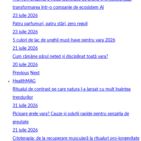
transformarea într-o companie de ecosistem AI
23 iulie 2026
Patru parfumuri, patru stări, zero reguli
23 iulie 2026
5 culori de lac de unghii must‑have pentru vara 2026
21 iulie 2026
Cum rămâne părul neted și disciplinat toată vara?
20 iulie 2026
Previous
Next
HealthMAG
Ritualul de contrast pe care natura l-a lansat cu mult înaintea
trendurilor
31 iulie 2026
Picioare grele vara? Cauze și soluții rapide pentru senzația de
greutate
21 iulie 2026
Crioterapia: de la recuperare musculară la ritualuri pro‑longevitate