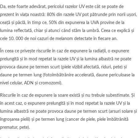
Da, este foarte adevărat, pericolul razelor UV este cât se poate de
prezent în viața noastră: 80% din razele UV pot pătrunde prin norii ușori,
ceață și pâclă, în timp ce, 50% din expunerea la UVA provine de la
lumina reflectată, chiar și atunci când stăm la umbră. Ceea ce explică și
cele 10. 000 de noi cazuri de melanom detectate în fiecare an.
În ceea ce privește riscurile în caz de expunere la radiații, o expunere
prelungită și în mod repetat la razele UV și la lumina albastră ne poate
provoca daune pe termen scurt (piele vizibil afectată, riduri, pete) și
daune pe termen lung (fotoîmbătrânire accelerată, daune periculoase la
nivel celular, ADN și cromozomi).
Riscurile în caz de expunere la soare există și nu trebuie subestimate. Și
în acest caz, o expunere prelungită și în mod repetat la razele UV și la
lumina albastră ne poate provoca daune pe termen scurt (arsuri solare și
îngroșarea pielii) și pe termen lung (cancer de piele, piele îmbătrânită
prematur, pete).