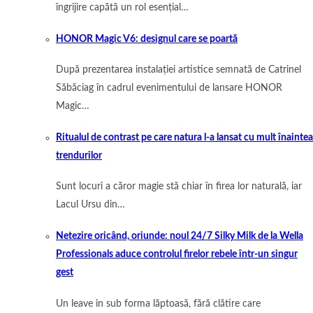
îngrijire capătă un rol esențial…
HONOR Magic V6: designul care se poartă
După prezentarea instalației artistice semnată de Catrinel
Săbăciag în cadrul evenimentului de lansare HONOR
Magic…
Ritualul de contrast pe care natura l-a lansat cu mult înaintea
trendurilor
Sunt locuri a căror magie stă chiar în firea lor naturală, iar
Lacul Ursu din…
Netezire oricând, oriunde: noul 24/7 Silky Milk de la Wella
Professionals aduce controlul firelor rebele într-un singur
gest
Un leave in sub forma lăptoasă, fără clătire care