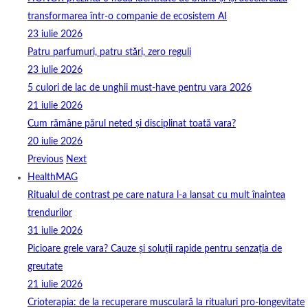
transformarea într-o companie de ecosistem AI
23 iulie 2026
Patru parfumuri, patru stări, zero reguli
23 iulie 2026
5 culori de lac de unghii must‑have pentru vara 2026
21 iulie 2026
Cum rămâne părul neted și disciplinat toată vara?
20 iulie 2026
Previous
Next
HealthMAG
Ritualul de contrast pe care natura l-a lansat cu mult înaintea
trendurilor
31 iulie 2026
Picioare grele vara? Cauze și soluții rapide pentru senzația de
greutate
21 iulie 2026
Crioterapia: de la recuperare musculară la ritualuri pro‑longevitate