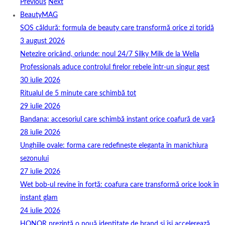
Previous
Next
BeautyMAG
SOS căldură: formula de beauty care transformă orice zi toridă
3 august 2026
Netezire oricând, oriunde: noul 24/7 Silky Milk de la Wella
Professionals aduce controlul firelor rebele într-un singur gest
30 iulie 2026
Ritualul de 5 minute care schimbă tot
29 iulie 2026
Bandana: accesoriul care schimbă instant orice coafură de vară
28 iulie 2026
Unghiile ovale: forma care redefinește eleganța în manichiura
sezonului
27 iulie 2026
Wet bob-ul revine în forță: coafura care transformă orice look în
instant glam
24 iulie 2026
HONOR prezintă o nouă identitate de brand și își accelerează