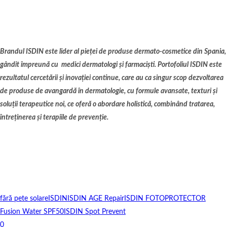
Brandul ISDIN este lider al pieței de produse dermato-cosmetice din Spania,
gândit împreună cu medici dermatologi şi farmacişti. Portofoliul ISDIN este
rezultatul cercetării şi inovaṭiei continue, care au ca singur scop dezvoltarea
de produse de avangardă în dermatologie, cu formule avansate, texturi şi
soluṭii terapeutice noi, ce oferă o abordare holistică, combinând tratarea,
întreṭinerea şi terapiile de prevenṭie.
fără pete solare
ISDIN
ISDIN AGE Repair
ISDIN FOTOPROTECTOR
Fusion Water SPF50
ISDIN Spot Prevent
0