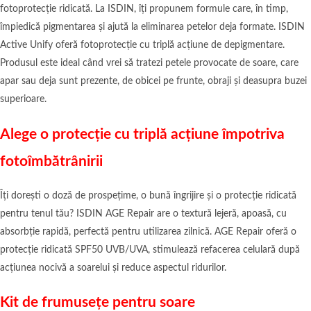
fotoprotecție ridicată. La ISDIN, îți propunem formule care, în timp,
împiedică pigmentarea și ajută la eliminarea petelor deja formate. ISDIN
Active Unify oferă fotoprotecție cu triplă acțiune de depigmentare.
Produsul este ideal când vrei să tratezi petele provocate de soare, care
apar sau deja sunt prezente, de obicei pe frunte, obraji și deasupra buzei
superioare.
Alege o protecție cu triplă acțiune împotriva
fotoîmbătrânirii
Îți dorești o doză de prospețime, o bună îngrijire și o protecție ridicată
pentru tenul tău? ISDIN AGE Repair are o textură lejeră, apoasă, cu
absorbție rapidă, perfectă pentru utilizarea zilnică. AGE Repair oferă o
protecție ridicată SPF50 UVB/UVA, stimulează refacerea celulară după
acțiunea nocivă a soarelui și reduce aspectul ridurilor.
Kit de frumusețe pentru soare