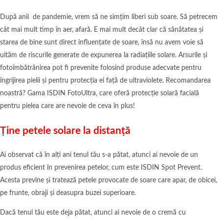
După anii de pandemie, vrem să ne simțim liberi sub soare. Să petrecem
cât mai mult timp în aer, afară. E mai mult decât clar că sănătatea și
starea de bine sunt direct influențate de soare, însă nu avem voie să
uităm de riscurile generate de expunerea la radiațiile solare. Arsurile și
fotoîmbătrânirea pot fi prevenite folosind produse adecvate pentru
îngrijirea pielii și pentru protecția ei față de ultraviolete. Recomandarea
noastră? Gama ISDIN FotoUltra, care oferă protecție solară facială
pentru pielea care are nevoie de ceva în plus!
Ține petele solare la distanță
Ai observat că în alți ani tenul tău s-a pătat, atunci ai nevoie de un
produs eficient în prevenirea petelor, cum este ISDIN Spot Prevent.
Acesta previne și tratează petele provocate de soare care apar, de obicei,
pe frunte, obraji și deasupra buzei superioare.
Dacă tenul tău este deja pătat, atunci ai nevoie de o cremă cu