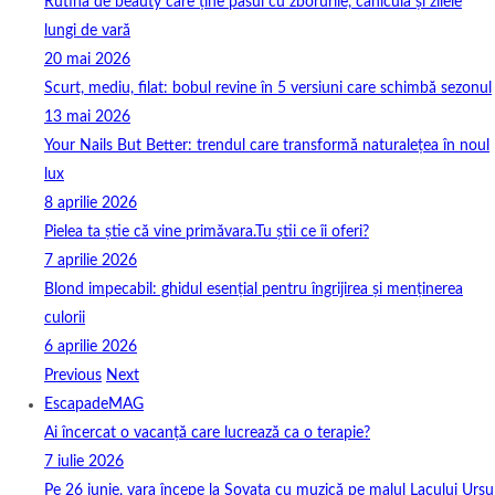
Rutina de beauty care ține pasul cu zborurile, canicula și zilele
lungi de vară
20 mai 2026
Scurt, mediu, filat: bobul revine în 5 versiuni care schimbă sezonul
13 mai 2026
Your Nails But Better: trendul care transformă naturalețea în noul
lux
8 aprilie 2026
Pielea ta știe că vine primăvara.Tu știi ce îi oferi?
7 aprilie 2026
Blond impecabil: ghidul esențial pentru îngrijirea și menținerea
culorii
6 aprilie 2026
Previous
Next
EscapadeMAG
Ai încercat o vacanță care lucrează ca o terapie?
7 iulie 2026
Pe 26 iunie, vara începe la Sovata cu muzică pe malul Lacului Ursu