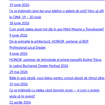
19 iunie 2026
Ce se întâmplă când dai unui telefon o galerie de artă? Vino să afli
la CINA, 19 – 20 iunie
18 iunie 2026
Cum arată pielea după trei zile în apa Mării Moarte a Transilvaniei?
9 iunie 2026
De la animație la arhitectură: HONOR, partener al BDF
Professional Local Design
4 iunie 2026
HONOR, partener de tehnologie al primei expoziții Andrei Tripșa,
în cadrul Bucharest Design Festival 2026
29 mai 2026
Băile în apă sărată, noul detox pentru corpul obosit de ritmul zilnic
19 mai 2026
Ce se întâmplă cu pielea când dormim prost — și cum o putem
ajuta să își revină?
21 aprilie 2026