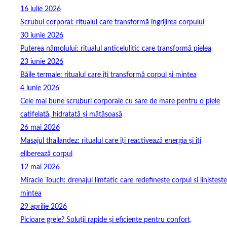
16 iulie 2026
Scrubul corporal: ritualul care transformă îngrijirea corpului
30 iunie 2026
Puterea nămolului: ritualul anticelulitic care transformă pielea
23 iunie 2026
Băile termale: ritualul care îți transformă corpul și mintea
4 iunie 2026
Cele mai bune scruburi corporale cu sare de mare pentru o piele
catifelată, hidratată și mătăsoasă
26 mai 2026
Masajul thailandez: ritualul care îți reactivează energia și îți
eliberează corpul
12 mai 2026
Miracle Touch: drenajul limfatic care redefinește corpul și liniștește
mintea
29 aprilie 2026
Picioare grele? Soluții rapide și eficiente pentru confort,