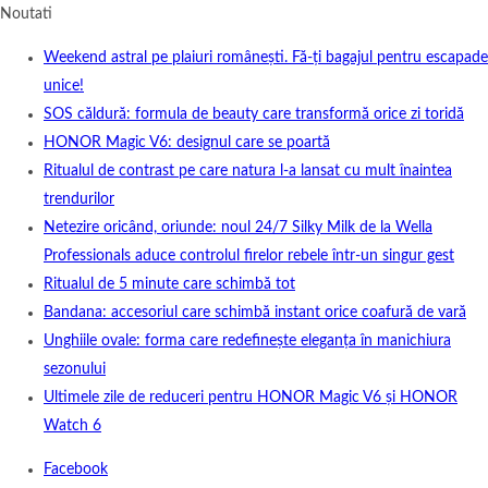
Noutati
Weekend astral pe plaiuri românești. Fă-ți bagajul pentru escapade
unice!
SOS căldură: formula de beauty care transformă orice zi toridă
HONOR Magic V6: designul care se poartă
Ritualul de contrast pe care natura l-a lansat cu mult înaintea
trendurilor
Netezire oricând, oriunde: noul 24/7 Silky Milk de la Wella
Professionals aduce controlul firelor rebele într-un singur gest
Ritualul de 5 minute care schimbă tot
Bandana: accesoriul care schimbă instant orice coafură de vară
Unghiile ovale: forma care redefinește eleganța în manichiura
sezonului
Ultimele zile de reduceri pentru HONOR Magic V6 și HONOR
Watch 6
Facebook