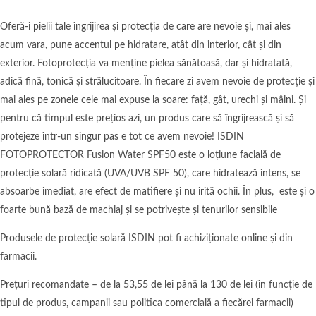
Oferă-i pielii tale îngrijirea și protecția de care are nevoie și, mai ales
acum vara, pune accentul pe hidratare, atât din interior, cât și din
exterior. Fotoprotecția va menține pielea sănătoasă, dar și hidratată,
adică fină, tonică și strălucitoare. În fiecare zi avem nevoie de protecție și
mai ales pe zonele cele mai expuse la soare: față, gât, urechi și mâini. Și
pentru că timpul este prețios azi, un produs care să îngrijrească și să
protejeze într-un singur pas e tot ce avem nevoie! ISDIN
FOTOPROTECTOR Fusion Water SPF50 este o loțiune facială de
protecție solară ridicată (UVA/UVB SPF 50), care hidratează intens, se
absoarbe imediat, are efect de matifiere și nu irită ochii. În plus, este și o
foarte bună bază de machiaj și se potrivește și tenurilor sensibile
Produsele de protecție solară ISDIN pot fi achiziționate online și din
farmacii.
Prețuri recomandate – de la 53,55 de lei până la 130 de lei (în funcție de
tipul de produs, campanii sau politica comercială a fiecărei farmacii)