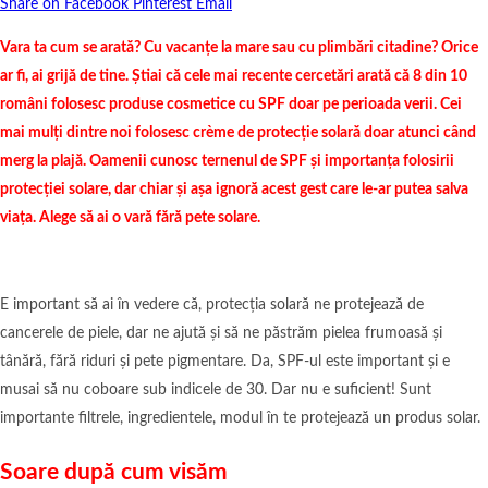
Share on Facebook
Pinterest
Email
Vara ta cum se arată? Cu vacanțe la mare sau cu plimbări citadine? Orice
ar fi, ai grijă de tine. Știai că cele mai recente cercetări arată că 8 din 10
români folosesc produse cosmetice cu SPF doar pe perioada verii. Cei
mai mulți dintre noi folosesc crème de protecție solară doar atunci când
merg la plajă. Oamenii cunosc ternenul de SPF și importanța folosirii
protecției solare, dar chiar și așa ignoră acest gest care le-ar putea salva
viața. Alege să ai o vară fără pete solare.
E important să ai în vedere că, protecția solară ne protejează de
cancerele de piele, dar ne ajută și să ne păstrăm pielea frumoasă și
tânără, fără riduri și pete pigmentare. Da, SPF-ul este important și e
musai să nu coboare sub indicele de 30. Dar nu e suficient! Sunt
importante filtrele, ingredientele, modul în te protejează un produs solar.
Soare după cum visăm