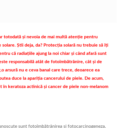
ar totodată și nevoia de mai multă atenție pentru
 solare. Știi deja, da? Protecția solară nu trebuie să îți
entru că radiațiile ajung la noi chiar și când afară sunt
ste responsabilă atât de fotoîmbătrânire, cât și de
r,o arsură nu e ceva banal care trece, deoarece ea
putea duce la apariția cancerului de piele. De acum,
în keratoza actinică și cancer de piele non-melanom
cunoscute sunt fotoîmbătrânirea și fotocarcinogeneza,