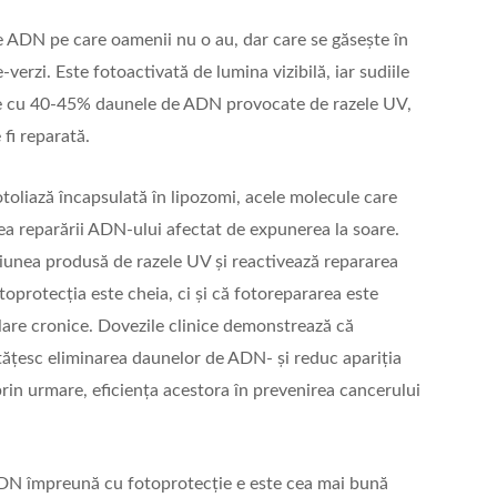
e ADN pe care oamenii nu o au, dar care se găsește în
-verzi. Este fotoactivată de lumina vizibilă, iar sudiile
ade cu 40-45% daunele de ADN provocate de razele UV,
fi reparată.
liază încapsulată în lipozomi, acele molecule care
ea reparării ADN-ului afectat de expunerea la soare.
ziunea produsă de razele UV și reactivează repararea
oprotecția este cheia, ci și că fotorepararea este
are cronice. Dovezile clinice demonstrează că
țesc eliminarea daunelor de ADN- și reduc apariția
 prin urmare, eficiența acestora în prevenirea cancerului
ADN împreună cu fotoprotecție e este cea mai bună