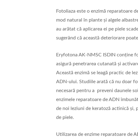
Fotoliaza este o enzimă reparatoare d
mod natural în plante și algele albastre
au arătat că aplicarea ei pe piele sc
sugerând că această deteriorare poate 
Eryfotona AK-NMSC ISDIN conține foto
asigură penetrarea cutanată și activar
Această enzimă se leagă practic de le
ADN-ului. Studiile arată că nu doar fot
necesară pentru a preveni daunele sol
enzimele reparatoare de ADN îmbunătă
de noi leziuni de keratoză actinică și,
de piele.
Utilizarea de enzime reparatoare de 