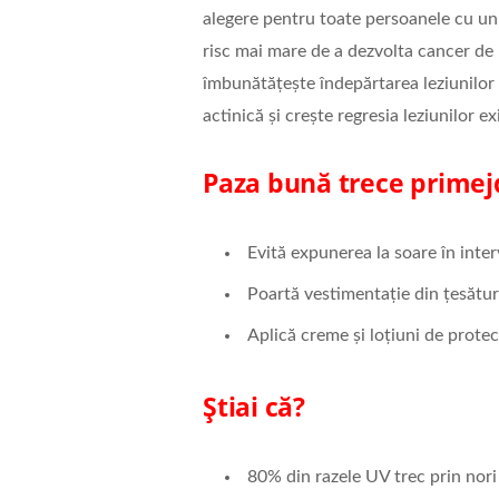
alegere pentru toate persoanele cu un 
risc mai mare de a dezvolta cancer de 
îmbunătățește îndepărtarea leziunilor 
actinică și crește regresia leziunilor ex
Paza bună trece primej
Evită expunerea la soare în inte
Poartă vestimentație din țesături
Aplică creme și loțiuni de prote
Știai că?
80% din razele UV trec prin nori