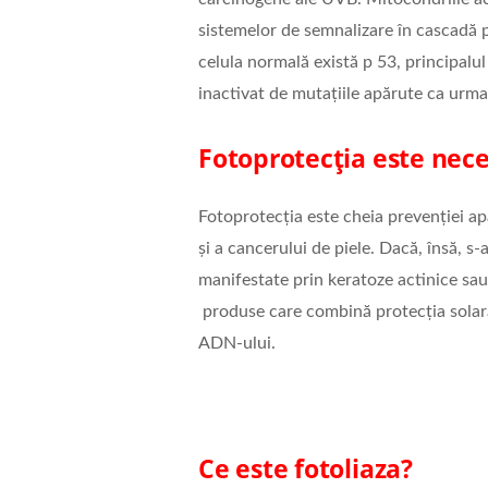
sistemelor de semnalizare în cascadă p
celula normală există p 53, principalul 
inactivat de mutațiile apărute ca urma
Fotoprotecția este nec
Fotoprotecția este cheia prevenției apa
și a cancerului de piele. Dacă, însă, s
manifestate prin keratoze actinice sa
produse care combină protecția solară 
ADN-ului.
Ce este fotoliaza?