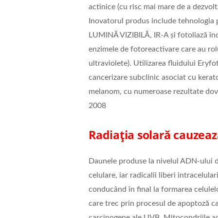
actinice (cu risc mai mare de a dezvol
Inovatorul produs include tehnolog
LUMINĂ VIZIBILĂ, IR-A și fotoliază în
enzimele de fotoreactivare care au ro
ultraviolete). Utilizarea fluidului E
cancerizare subclinic asociat cu kerat
melanom, cu numeroase rezultate dovedi
2008
R
adiația solară cauzea
Daunele produse la nivelul ADN-ului d
celulare, iar radicalii liberi intracelu
conducând în final la formarea celulelo
care trec prin procesul de apoptoză c
carcinogene ale UVB. Mitocondriile acț