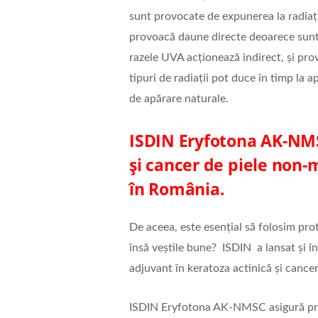
sunt provocate de expunerea la radiați
provoacă daune directe deoarece sunt 
razele UVA acționează indirect, și prov
tipuri de radiații pot duce în timp la a
de apărare naturale.
ISDIN Eryfotona AK-NMS
și cancer de piele non-
în România.
De aceea, este esențial să folosim pro
însă veștile bune? ISDIN a lansat și
adjuvant în keratoza actinică și canc
ISDIN Eryfotona AK-NMSC asigură prev