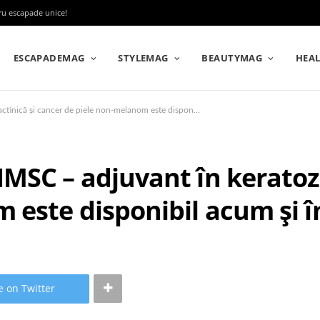
tru escapade unice!
ESCAPADEMAG
STYLEMAG
BEAUTYMAG
HEA
ISDIN Eryfotona AK-NMSC – adjuvant în keratoza actinică și cancer de piele non-melanom este disponibil acum și în România.
MSC – adjuvant în keratoza
 este disponibil acum și 
e on Twitter