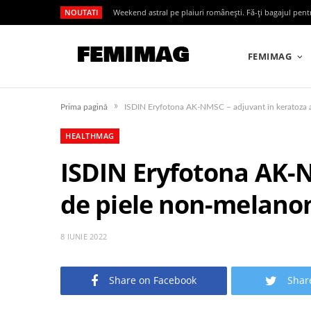
NOUTATI
Weekend astral pe plaiuri românești. Fă-ți bagajul pen
FEMIMAG
»
Prima pagină
HEALTHMAG
ISDIN Eryfotona AK-N
de piele non-melanom
8 IUNIE 2022
Share on Facebook
Shar