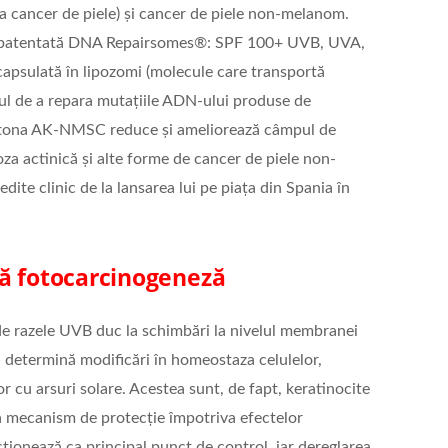
ta cancer de piele) și cancer de piele non-melanom.
ia patentată DNA Repairsomes®: SPF 100+ UVB, UVA,
capsulată în lipozomi (molecule care transportă
lul de a repara mutațiile ADN-ului produse de
ryfotona AK-NMSC reduce și ameliorează câmpul de
oza actinică și alte forme de cancer de piele non-
te clinic de la lansarea lui pe piața din Spania în
ză fotocarcinogeneză
e razele UVB duc la schimbări la nivelul membranei
lari determină modificări în homeostaza celulelor,
r cu arsuri solare. Acestea sunt, de fapt, keratinocite
a mecanism de protecție împotriva efectelor
ionează ca principal punct de control, iar dereglarea