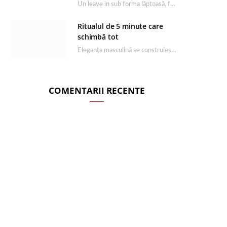
Un leave in sub forma lăptoasă, fără clătire care completează rutina Ultimate Smooth și transformă…
Ritualul de 5 minute care
schimbă tot
Eleganța masculină se construiește dimineața, în câteva minute și cu produsele potrivite. O rutină de…
COMENTARII RECENTE