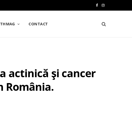
F
I
a
n
LTHMAG
CONTACT
c
s
e
t
b
a
o
g
 actinică și cancer
o
r
k
a
în România.
m