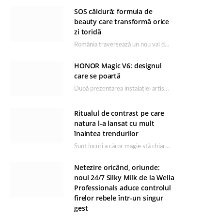
SOS căldură: formula de
beauty care transformă orice
zi toridă
România traversează un nou val de căldură, iar rutina de îngrijire capătă un rol esențial…
HONOR Magic V6: designul
care se poartă
După prezentarea instalației artistice semnată de Catrinel Săbăciag în cadrul evenimentului de lansare HONOR Magic…
Ritualul de contrast pe care
natura l-a lansat cu mult
înaintea trendurilor
Sunt locuri a căror magie stă chiar în firea lor naturală, iar Lacul Ursu din…
Netezire oricând, oriunde:
noul 24/7 Silky Milk de la Wella
Professionals aduce controlul
firelor rebele într-un singur
gest