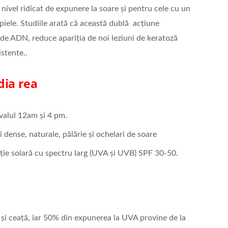
nivel ridicat de expunere la soare și pentru cele cu un
piele. Studiile arată că această dublă acțiune
de ADN, reduce apariția de noi leziuni de keratoză
istente..
dia rea
rvalul 12am și 4 pm.
 dense, naturale, pălărie și ochelari de soare
cție solară cu spectru larg (UVA și UVB) SPF 30-50.
 și ceață, iar 50% din expunerea la UVA provine de la