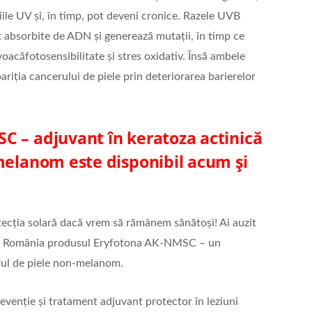
ile UV și, în timp, pot deveni cronice. Razele UVB
absorbite de ADN și generează mutații, în timp ce
oacăfotosensibilitate și stres oxidativ. Însă ambele
pariția cancerului de piele prin deteriorarea barierelor
C – adjuvant în keratoza actinică
melanom este disponibil acum și
tecția solară dacă vrem să rămânem sănătoși! Ai auzit
 în România produsul Eryfotona AK-NMSC – un
erul de piele non-melanom.
enție și tratament adjuvant protector în leziuni