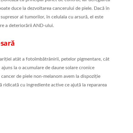
oate duce la dezvoltarea cancerului de piele. Dacă în
supresor al tumorilor, în celulala cu arsură, el este
re a deteriorării AND-ului.
esară
riției atât a fotoîmbătrânirii, petelor pigmentare, cât
-a ajuns la o acumulare de daune solare cronice
u cancer de piele non-melanom avem la dispoziție
ridicată cu ingrediente active ce ajută la repararea