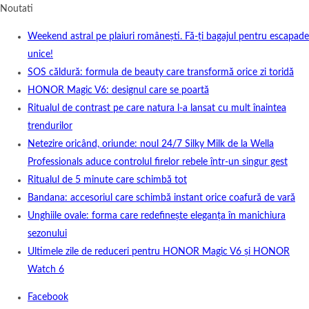
Noutati
Weekend astral pe plaiuri românești. Fă-ți bagajul pentru escapade
unice!
SOS căldură: formula de beauty care transformă orice zi toridă
HONOR Magic V6: designul care se poartă
Ritualul de contrast pe care natura l-a lansat cu mult înaintea
trendurilor
Netezire oricând, oriunde: noul 24/7 Silky Milk de la Wella
Professionals aduce controlul firelor rebele într-un singur gest
Ritualul de 5 minute care schimbă tot
Bandana: accesoriul care schimbă instant orice coafură de vară
Unghiile ovale: forma care redefinește eleganța în manichiura
sezonului
Ultimele zile de reduceri pentru HONOR Magic V6 și HONOR
Watch 6
Facebook