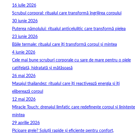
16 iulie 2026
Scrubul corporal: ritualul care transformă îngrijirea corpului
30 iunie 2026
Puterea nămolului: ritualul anticelulitic care transformă pielea
23 iunie 2026
Băile termale: ritualul care îți transformă corpul și mintea
4 iunie 2026
Cele mai bune scruburi corporale cu sare de mare pentru o piele
catifelată, hidratată și mătăsoasă
26 mai 2026
Masajul thailandez: ritualul care îți reactivează energia și îți
eliberează corpul
12 mai 2026
Miracle Touch: drenajul limfatic care redefinește corpul și liniștește
mintea
29 aprilie 2026
Picioare grele? Soluții rapide și eficiente pentru confort,