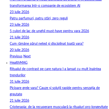
transformarea într-o companie de ecosistem AI
23 iulie 2026
Patru parfumuri, patru stări, zero reguli
23 iulie 2026
5 culori de lac de unghii must‑have pentru vara 2026
21 iulie 2026
Cum rămâne părul neted și disciplinat toată vara?
20 iulie 2026
Previous
Next
HealthMAG
Ritualul de contrast pe care natura l-a lansat cu mult înaintea
trendurilor
31 iulie 2026
Picioare grele vara? Cauze și soluții rapide pentru senzația de
greutate
21 iulie 2026
Crioterapia: de la recuperare musculară la ritualuri pro‑longevitate