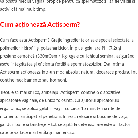
va păstra mediul vaginal propice pentru ca spermatozoizii să fie viabili și
activi cât mai mult timp.
Cum acționează Actisperm?
Cum face asta Actisperm? Grație ingredientelor sale special selectate, a
polimerilor hidrofili și polizaharidelor. În plus, gelul are PH (7,2) și
presiune osmotică (330mOsm / Kg) egale cu lichidul seminal, asigurând
astfel integritatea și eficiența fertilă a spermatozoizilor. Eva Intima
Actisperm acționează într-un mod absolut natural, deoarece produsul nu
conține medicamente sau hormoni.
Trebuie să mai știi că, ambalajul Actisperm conține 6 dispozitive
aplicatoare vaginale, de unică folosință. Cu ajutorul aplicatorului
ergonomic, se aplică gelul în vagin cu circa 15 minute înainte de
momentul anticipat al penetrării. În rest, relaxare și bucurie de viață,
gânduri bune și tandrețe – tot ce ajută la detensionare este un factor
cate te va face mai fertilă și mai fericită.