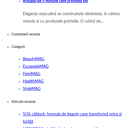
Ritualul de 5 minute care schimbă tot
Eleganța masculină se construiește dimineața, în câteva
minute și cu produsele potrivite. O rutină de…
Comentarii recente
Categorii
BeautyMAG
EscapadeMAG
FemiMAG
HealthMAG
StyleMAG
Articole recente
SOS căldură: formula de beauty care transformă orice zi
toridă