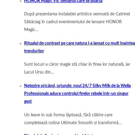
HONOR Magic V6: designul care se poartă
După prezentarea instalației artistice semnată de Catrinel
Săbăciag în cadrul evenimentului de lansare HONOR
Magic…
Ritualul de contrast pe care natura l-a lansat cu mult înaintea
trendurilor
Sunt locuri a căror magie stă chiar în firea lor naturală, iar
Lacul Ursu din…
Netezire oricând, oriunde: noul 24/7 Silky Milk de la Wella
Professionals aduce controlul firelor rebele într-un singur
gest
Un leave in sub forma lăptoasă, fără clătire care
completează rutina Ultimate Smooth și transformă…