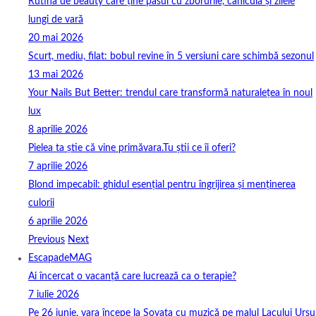
Rutina de beauty care ține pasul cu zborurile, canicula și zilele
lungi de vară
20 mai 2026
Scurt, mediu, filat: bobul revine în 5 versiuni care schimbă sezonul
13 mai 2026
Your Nails But Better: trendul care transformă naturalețea în noul
lux
8 aprilie 2026
Pielea ta știe că vine primăvara.Tu știi ce îi oferi?
7 aprilie 2026
Blond impecabil: ghidul esențial pentru îngrijirea și menținerea
culorii
6 aprilie 2026
Previous
Next
EscapadeMAG
Ai încercat o vacanță care lucrează ca o terapie?
7 iulie 2026
Pe 26 iunie, vara începe la Sovata cu muzică pe malul Lacului Ursu