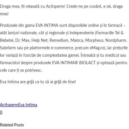
Draga mea, fii relaxată cu Actisperm! Crede-ne pe cuvânt, e ok, draga
mea!
Produsele din gama EVA INTIMA sunt disponibile online și în farmacii –
atât lanțuri naționale, cât și regionale și independente (Farmaciile Tei &
Bebetei, Dr. Max, Help Net, Remedium, Mattca, Morpheus, Nordpharm,
Salofarm sau pe platformele e-commerce, precum eMag.ro), iar prețurile
lor variază în funcție de complexitatea gamei. Întreabă și tu medicul sau
farmacistul despre produsele EVA INTIMA® BIOLACT și optează pentru
cele care ți se potrivesc.
Eva Intima are grijă ca tu să ai grijă de tine!
Actisperm
Eva Intima
0
Related Posts