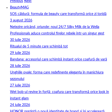
Previous
Next
BeautyMAG
SOS căldură: formula de beauty care transformă orice zi toridă
3 august 2026
Netezire oricând, oriunde: noul 24/7 Silky Milk de la Wella
Professionals aduce controlul firelor rebele într-un singur gest
30 iulie 2026
Ritualul de 5 minute care schimbă tot
29 iulie 2026
Bandana: accesoriul care schimbă instant orice coafură de vară
28 iulie 2026
Unghiile ovale: forma care redefinește eleganța în manichiura
sezonului
27 iulie 2026
Wet bob-ul revine în forță: coafura care transformă orice look în
instant glam
24 iulie 2026
HONOR prezintă o nouă identitate de brand și își accelerează