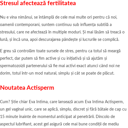
Stresul afectează fertilitatea
Nu e vina nimănui, se întâmplă de cele mai multe ori pentru că noi,
oamenii contemporani, suntem continuu sub influența subtilă a
stresului, care ne afectează în multiple moduri. Și mai lăsăm să treacă o
lună, și încă una, apoi descurajarea pândește și lucrurile se complică.
E greu să controlăm toate sursele de stres, pentru ca totul să meargă
perfect, dar putem să fim active și cu inițiativă și să ajutăm și
spermatozoizii partenerului să fie mai activi exact atunci când noi ne
dorim, totul într-un mod natural, simplu și cât se poate de plăcut.
Noutatea Actisperm
Cum? Știe chiar Eva Intima, care lansează acum Eva Intima Actisperm,
un gel vaginal unic, care se aplică, simplu, discret și fără bătaie de cap cu
15 minute înainte de momentul anticipat al penetrării. Dincolo de
aspectul lubrifiant, acest gel asigură cele mai bune condiții de mediu