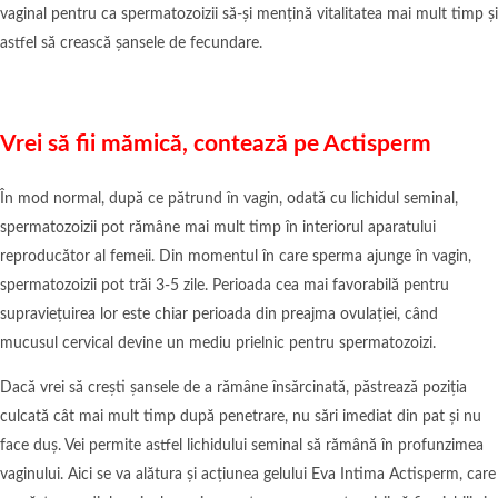
vaginal pentru ca spermatozoizii să-și mențină vitalitatea mai mult timp și
astfel să crească șansele de fecundare.
Vrei să fii mămică, contează pe Actisperm
În mod normal, după ce pătrund în vagin, odată cu lichidul seminal,
spermatozoizii pot rămâne mai mult timp în interiorul aparatului
reproducător al femeii. Din momentul în care sperma ajunge în vagin,
spermatozoizii pot trăi 3-5 zile. Perioada cea mai favorabilă pentru
supraviețuirea lor este chiar perioada din preajma ovulației, când
mucusul cervical devine un mediu prielnic pentru spermatozoizi.
Dacă vrei să crești șansele de a rămâne însărcinată, păstrează poziția
culcată cât mai mult timp după penetrare, nu sări imediat din pat și nu
face duș. Vei permite astfel lichidului seminal să rămână în profunzimea
vaginului. Aici se va alătura și acțiunea gelului Eva Intima Actisperm, care