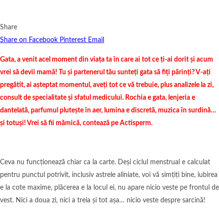
Share
Share on Facebook
Pinterest
Email
Gata, a venit acel moment din viața ta în care ai tot ce ți-ai dorit și acum
vrei să devii mamă! Tu și partenerul tău sunteți gata să fiți părinți? V-ați
pregătit, ai așteptat momentul, aveți tot ce vă trebuie, plus analizele la zi,
consult de specialitate și sfatul medicului. Rochia e gata, lenjeria e
dantelată, parfumul plutește în aer, lumina e discretă, muzica în surdină…
și totuși! Vrei să fii mămică, contează pe Actisperm.
Ceva nu funcționează chiar ca la carte. Deși ciclul menstrual e calculat
pentru punctul potrivit, inclusiv astrele aliniate, voi vă simțiți bine, iubirea
e la cote maxime, plăcerea e la locul ei, nu apare nicio veste pe frontul de
vest. Nici a doua zi, nici a treia și tot așa… nicio veste despre sarcină!