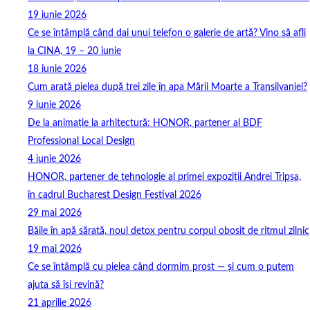
19 iunie 2026
Ce se întâmplă când dai unui telefon o galerie de artă? Vino să afli
la CINA, 19 – 20 iunie
18 iunie 2026
Cum arată pielea după trei zile în apa Mării Moarte a Transilvaniei?
9 iunie 2026
De la animație la arhitectură: HONOR, partener al BDF
Professional Local Design
4 iunie 2026
HONOR, partener de tehnologie al primei expoziții Andrei Tripșa,
în cadrul Bucharest Design Festival 2026
29 mai 2026
Băile în apă sărată, noul detox pentru corpul obosit de ritmul zilnic
19 mai 2026
Ce se întâmplă cu pielea când dormim prost — și cum o putem
ajuta să își revină?
21 aprilie 2026