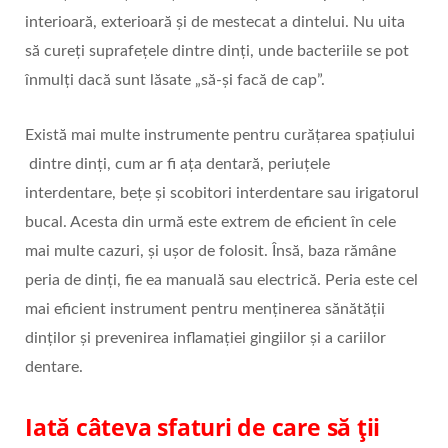
interioară, exterioară și de mestecat a dintelui. Nu uita
să cureți suprafețele dintre dinți, unde bacteriile se pot
înmulți dacă sunt lăsate „să-și facă de cap”.
Există mai multe instrumente pentru curățarea spațiului
dintre dinți, cum ar fi ața dentară, periuțele
interdentare, bețe și scobitori interdentare sau irigatorul
bucal. Acesta din urmă este extrem de eficient în cele
mai multe cazuri, și ușor de folosit. Însă, baza rămâne
peria de dinți, fie ea manuală sau electrică. Peria este cel
mai eficient instrument pentru menținerea sănătății
dinților și prevenirea inflamației gingiilor și a cariilor
dentare.
Iată câteva sfaturi de care să ții