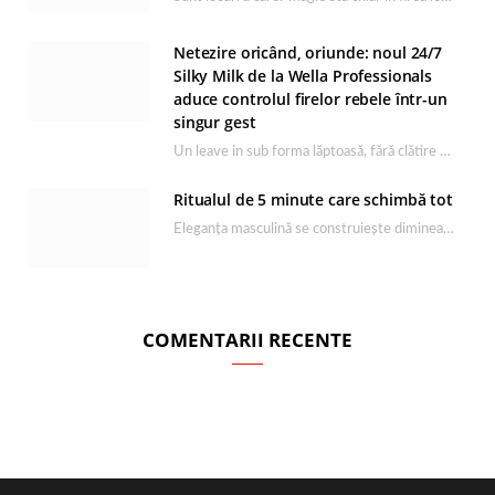
Netezire oricând, oriunde: noul 24/7
Silky Milk de la Wella Professionals
aduce controlul firelor rebele într-un
singur gest
Un leave in sub forma lăptoasă, fără clătire care completează rutina Ultimate Smooth și transformă…
Ritualul de 5 minute care schimbă tot
Eleganța masculină se construiește dimineața, în câteva minute și cu produsele potrivite. O rutină de…
COMENTARII RECENTE