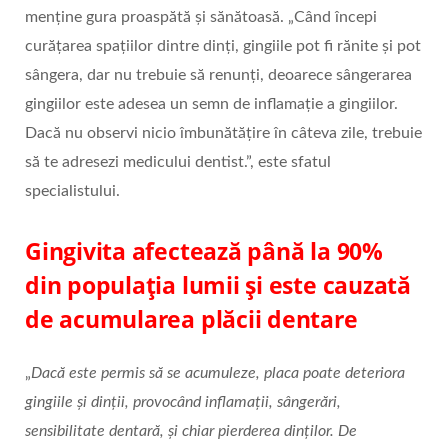
menține gura proaspătă și sănătoasă. „Când începi
curățarea spațiilor dintre dinți, gingiile pot fi rănite și pot
sângera, dar nu trebuie să renunți, deoarece sângerarea
gingiilor este adesea un semn de inflamație a gingiilor.
Dacă nu observi nicio îmbunătățire în câteva zile, trebuie
să te adresezi medicului dentist.”, este sfatul
specialistului.
Gingivita afectează până la 90%
din populația lumii și este cauzată
de acumularea plăcii dentare
„
Dacă este permis să se acumuleze, placa poate deteriora
gingiile și dinții, provocând inflamații, sângerări,
sensibilitate dentară, și chiar pierderea dinților. De