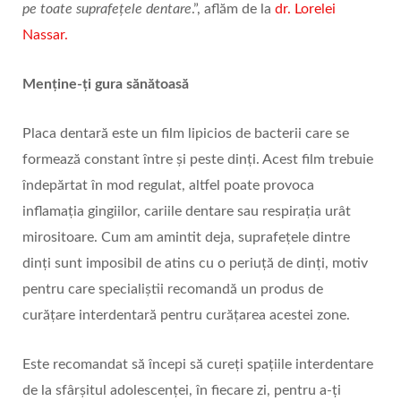
pe toate suprafețele dentare
.”, aflăm de la
dr. Lorelei
Nassar.
Menține-ți gura sănătoasă
Placa dentară este un film lipicios de bacterii care se
formează constant între și peste dinți. Acest film trebuie
îndepărtat în mod regulat, altfel poate provoca
inflamația gingiilor, cariile dentare sau respirația urât
mirositoare. Cum am amintit deja, suprafețele dintre
dinți sunt imposibil de atins cu o periuță de dinți, motiv
pentru care specialiștii recomandă un produs de
curățare interdentară pentru curățarea acestei zone.
Este recomandat să începi să cureți spațiile interdentare
de la sfârșitul adolescenței, în fiecare zi, pentru a-ți