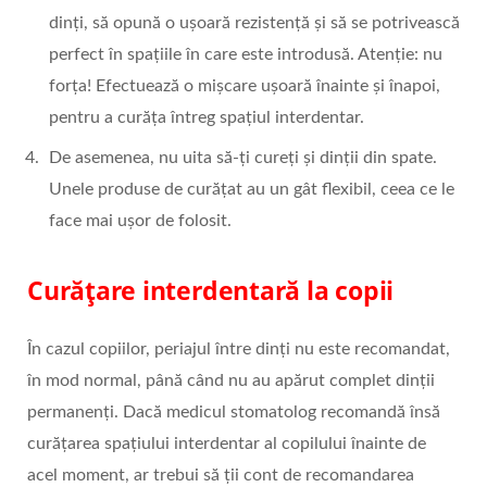
dinți, să opună o ușoară rezistență și să se potrivească
perfect în spațiile în care este introdusă. Atenție: nu
forța! Efectuează o mișcare ușoară înainte și înapoi,
pentru a curăța întreg spațiul interdentar.
De asemenea, nu uita să-ți cureți și dinții din spate.
Unele produse de curățat au un gât flexibil, ceea ce le
face mai ușor de folosit.
Curățare interdentară la copii
În cazul copiilor, periajul între dinți nu este recomandat,
în mod normal, până când nu au apărut complet dinții
permanenți. Dacă medicul stomatolog recomandă însă
curățarea spațiului interdentar al copilului înainte de
acel moment, ar trebui să ții cont de recomandarea