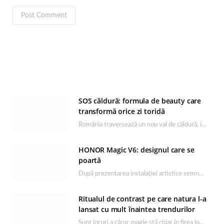
SOS căldură: formula de beauty care
transformă orice zi toridă
România traversează un nou val de căldură, iar rutina de îngrijire capătă un rol esențial…
HONOR Magic V6: designul care se
poartă
După prezentarea instalației artistice semnată de Catrinel Săbăciag în cadrul evenimentului de lansare HONOR Magic…
Ritualul de contrast pe care natura l-a
lansat cu mult înaintea trendurilor
Sunt locuri a căror magie stă chiar în firea lor naturală, iar Lacul Ursu din…