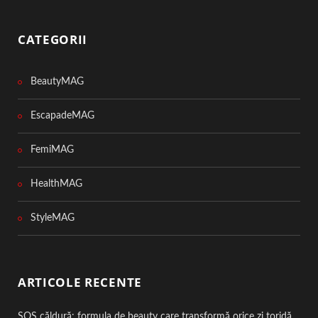
CATEGORII
BeautyMAG
EscapadeMAG
FemiMAG
HealthMAG
StyleMAG
ARTICOLE RECENTE
SOS căldură: formula de beauty care transformă orice zi toridă