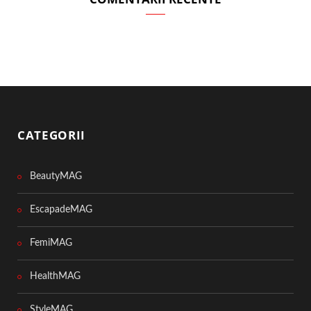
CATEGORII
BeautyMAG
EscapadeMAG
FemiMAG
HealthMAG
StyleMAG