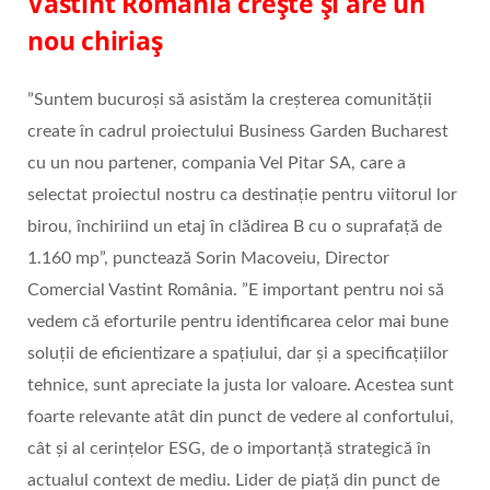
Vastint România crește și are un
nou chiriaș
”Suntem bucuroși să asistăm la creșterea comunității
create în cadrul proiectului Business Garden Bucharest
cu un nou partener, compania Vel Pitar SA, care a
selectat proiectul nostru ca destinație pentru viitorul lor
birou, închiriind un etaj în clădirea B cu o suprafață de
1.160 mp”, punctează Sorin Macoveiu, Director
Comercial Vastint România. ”E important pentru noi să
vedem că eforturile pentru identificarea celor mai bune
soluții de eficientizare a spațiului, dar și a specificațiilor
tehnice, sunt apreciate la justa lor valoare. Acestea sunt
foarte relevante atât din punct de vedere al confortului,
cât și al cerințelor ESG, de o importanță strategică în
actualul context de mediu. Lider de piață din punct de