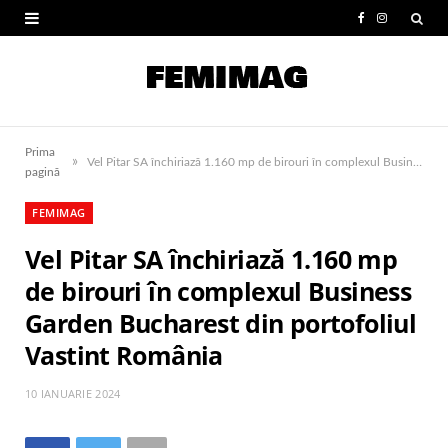
F
I
a
n
c
s
e
t
Prima
»
b
a
Vel Pitar SA închiriază 1.160 mp de birouri în complexul Business Garden Bucharest din portofoliul Vastint România
pagină
o
g
FEMIMAG
o
r
Vel Pitar SA închiriază 1.160 mp
k
a
de birouri în complexul Business
m
Garden Bucharest din portofoliul
Vastint România
10 IANUARIE 2024