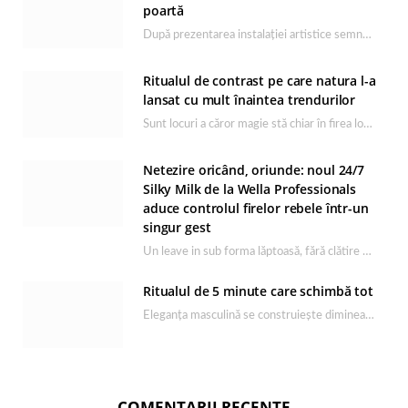
poartă
După prezentarea instalației artistice semnată de Catrinel Săbăciag în cadrul evenimentului de lansare HONOR Magic…
Ritualul de contrast pe care natura l-a
lansat cu mult înaintea trendurilor
Sunt locuri a căror magie stă chiar în firea lor naturală, iar Lacul Ursu din…
Netezire oricând, oriunde: noul 24/7
Silky Milk de la Wella Professionals
aduce controlul firelor rebele într-un
singur gest
Un leave in sub forma lăptoasă, fără clătire care completează rutina Ultimate Smooth și transformă…
Ritualul de 5 minute care schimbă tot
Eleganța masculină se construiește dimineața, în câteva minute și cu produsele potrivite. O rutină de…
COMENTARII RECENTE