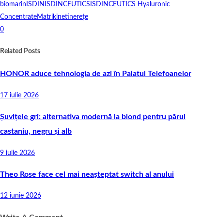
biomarin
ISDIN
ISDINCEUTICS
ISDINCEUTICS Hyaluronic
Concentrate
Matrikine
tinerețe
0
Related Posts
HONOR aduce tehnologia de azi în Palatul Telefoanelor
17 iulie 2026
Șuvițele gri: alternativa modernă la blond pentru părul
castaniu, negru și alb
9 iulie 2026
Theo Rose face cel mai neașteptat switch al anului
12 iunie 2026