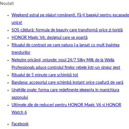
Noutati
Weekend astral pe plaiuri românești. Fă-ți bagajul pentru escapade
unice!
SOS căldură: formula de beauty care transformă orice zi toridă
HONOR Magic V6: designul care se poartă
Ritualul de contrast pe care natura l-a lansat cu mult înaintea
trendurilor
Netezire oricând, oriunde: noul 24/7 Silky Milk de la Wella
Professionals aduce controlul firelor rebele într-un singur gest
Ritualul de 5 minute care schimbă tot
Bandana: accesoriul care schimbă instant orice coafură de vară
Unghiile ovale: forma care redefinește eleganța în manichiura
sezonului
Ultimele zile de reduceri pentru HONOR Magic V6 și HONOR
Watch 6
Facebook