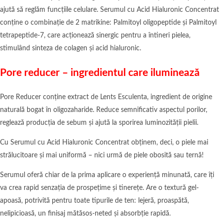
ajută să reglăm funcțiile celulare. Serumul cu Acid Hialuronic Concentrat
conține o combinație de 2 matrikine: Palmitoyl oligopeptide și Palmitoyl
tetrapeptide-7, care acționează sinergic pentru a întineri pielea,
stimulând sinteza de colagen și acid hialuronic.
Pore reducer – ingredientul care iluminează
Pore Reducer conține extract de Lents Esculenta, ingredient de origine
naturală bogat în oligozaharide. Reduce semnificativ aspectul porilor,
reglează producția de sebum și ajută la sporirea luminozității pielii.
Cu Serumul cu Acid Hialuronic Concentrat obținem, deci, o piele mai
strălucitoare și mai uniformă – nici urmă de piele obosită sau ternă!
Serumul oferă chiar de la prima aplicare o experiență minunată, care îți
va crea rapid senzația de prospețime și tinerețe. Are o textură gel-
apoasă, potrivită pentru toate tipurile de ten: lejeră, proaspătă,
nelipicioasă, un finisaj mătăsos-neted și absorbție rapidă.