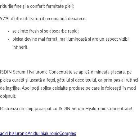
ridurile fine și a conferit fermitate pielii:
97% dintre utilizatori îl recomandă deoarece:
se simte fresh și se absoarbe rapid;
pielea devine mai fermă, mai luminoasă și are un aspect vizibil
întinerit.
ISDIN Serum Hyaluronic Concentrate se aplică dimineața și seara, pe
pielea curată și uscată a feței, gâtului și decolteului, ca prim pas al rutinei
de îngrijire. Apoi poți aplica celelalte produse pe care le folosești în mod
obișnuit.
Păstrează un chip proaspăt cu ISDIN Serum Hyaluronic Concentrate!
acid hialuronic
Acidul hialuronic
Complex