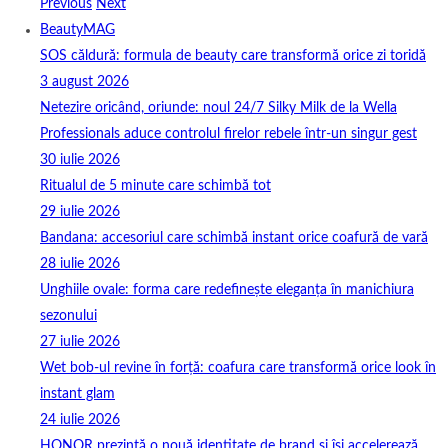
Previous
Next
BeautyMAG
SOS căldură: formula de beauty care transformă orice zi toridă
3 august 2026
Netezire oricând, oriunde: noul 24/7 Silky Milk de la Wella
Professionals aduce controlul firelor rebele într-un singur gest
30 iulie 2026
Ritualul de 5 minute care schimbă tot
29 iulie 2026
Bandana: accesoriul care schimbă instant orice coafură de vară
28 iulie 2026
Unghiile ovale: forma care redefinește eleganța în manichiura
sezonului
27 iulie 2026
Wet bob-ul revine în forță: coafura care transformă orice look în
instant glam
24 iulie 2026
HONOR prezintă o nouă identitate de brand și își accelerează