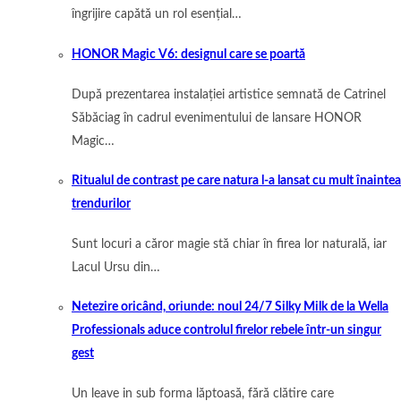
îngrijire capătă un rol esențial…
HONOR Magic V6: designul care se poartă
După prezentarea instalației artistice semnată de Catrinel
Săbăciag în cadrul evenimentului de lansare HONOR
Magic…
Ritualul de contrast pe care natura l-a lansat cu mult înaintea
trendurilor
Sunt locuri a căror magie stă chiar în firea lor naturală, iar
Lacul Ursu din…
Netezire oricând, oriunde: noul 24/7 Silky Milk de la Wella
Professionals aduce controlul firelor rebele într-un singur
gest
Un leave in sub forma lăptoasă, fără clătire care