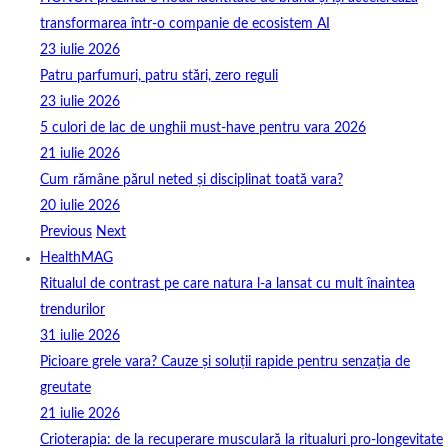
transformarea într-o companie de ecosistem AI
23 iulie 2026
Patru parfumuri, patru stări, zero reguli
23 iulie 2026
5 culori de lac de unghii must‑have pentru vara 2026
21 iulie 2026
Cum rămâne părul neted și disciplinat toată vara?
20 iulie 2026
Previous
Next
HealthMAG
Ritualul de contrast pe care natura l-a lansat cu mult înaintea
trendurilor
31 iulie 2026
Picioare grele vara? Cauze și soluții rapide pentru senzația de
greutate
21 iulie 2026
Crioterapia: de la recuperare musculară la ritualuri pro‑longevitate