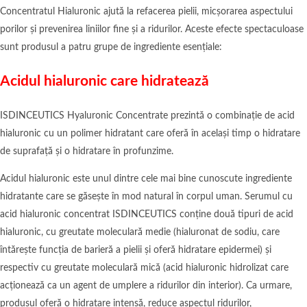
Concentratul Hialuronic ajută la refacerea pielii, micșorarea aspectului
porilor și prevenirea liniilor fine și a ridurilor. Aceste efecte spectaculoase
sunt produsul a patru grupe de ingrediente esențiale:
Acidul hialuronic care hidratează
ISDINCEUTICS Hyaluronic Concentrate prezintă o combinație de acid
hialuronic cu un polimer hidratant care oferă în același timp o hidratare
de suprafață și o hidratare în profunzime.
Acidul hialuronic este unul dintre cele mai bine cunoscute ingrediente
hidratante care se găsește în mod natural în corpul uman. Serumul cu
acid hialuronic concentrat ISDINCEUTICS conține două tipuri de acid
hialuronic, cu greutate moleculară medie (hialuronat de sodiu, care
întărește funcția de barieră a pielii și oferă hidratare epidermei) și
respectiv cu greutate moleculară mică (acid hialuronic hidrolizat care
acționează ca un agent de umplere a ridurilor din interior). Ca urmare,
produsul oferă o hidratare intensă, reduce aspectul ridurilor,