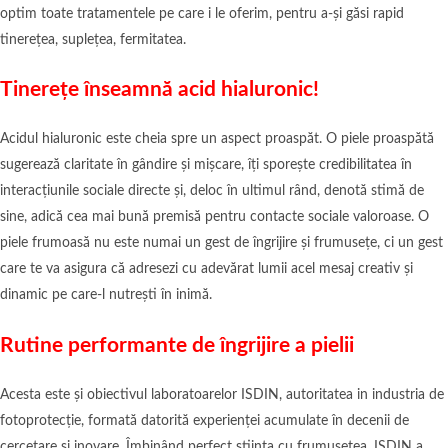
optim toate tratamentele pe care i le oferim, pentru a-și găsi rapid
tinerețea, suplețea, fermitatea.
Tinerețe înseamnă acid hialuronic!
Acidul hialuronic este cheia spre un aspect proaspăt. O piele proaspătă
sugerează claritate în gândire și mișcare, îți sporește credibilitatea în
interacțiunile sociale directe și, deloc în ultimul rând, denotă stimă de
sine, adică cea mai bună premisă pentru contacte sociale valoroase. O
piele frumoasă nu este numai un gest de îngrijire și frumusețe, ci un gest
care te va asigura că adresezi cu adevărat lumii acel mesaj creativ și
dinamic pe care-l nutrești în inimă.
Rutine performante de îngrijire a pielii
Acesta este și obiectivul laboratoarelor ISDIN, autoritatea in industria de
fotoprotecție, formată datorită experienței acumulate în decenii de
cercetare si inovare. Îmbinând perfect știința cu frumusețea, ISDIN a