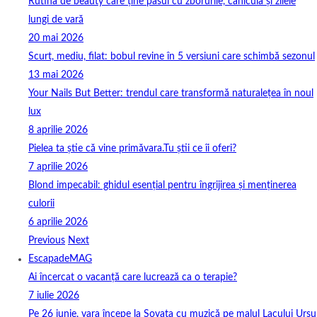
Rutina de beauty care ține pasul cu zborurile, canicula și zilele
lungi de vară
20 mai 2026
Scurt, mediu, filat: bobul revine în 5 versiuni care schimbă sezonul
13 mai 2026
Your Nails But Better: trendul care transformă naturalețea în noul
lux
8 aprilie 2026
Pielea ta știe că vine primăvara.Tu știi ce îi oferi?
7 aprilie 2026
Blond impecabil: ghidul esențial pentru îngrijirea și menținerea
culorii
6 aprilie 2026
Previous
Next
EscapadeMAG
Ai încercat o vacanță care lucrează ca o terapie?
7 iulie 2026
Pe 26 iunie, vara începe la Sovata cu muzică pe malul Lacului Ursu