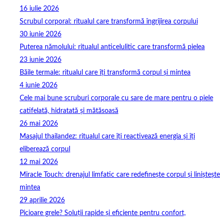
16 iulie 2026
Scrubul corporal: ritualul care transformă îngrijirea corpului
30 iunie 2026
Puterea nămolului: ritualul anticelulitic care transformă pielea
23 iunie 2026
Băile termale: ritualul care îți transformă corpul și mintea
4 iunie 2026
Cele mai bune scruburi corporale cu sare de mare pentru o piele
catifelată, hidratată și mătăsoasă
26 mai 2026
Masajul thailandez: ritualul care îți reactivează energia și îți
eliberează corpul
12 mai 2026
Miracle Touch: drenajul limfatic care redefinește corpul și liniștește
mintea
29 aprilie 2026
Picioare grele? Soluții rapide și eficiente pentru confort,