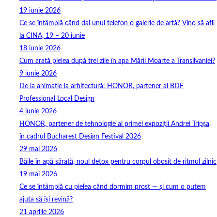
19 iunie 2026
Ce se întâmplă când dai unui telefon o galerie de artă? Vino să afli
la CINA, 19 – 20 iunie
18 iunie 2026
Cum arată pielea după trei zile în apa Mării Moarte a Transilvaniei?
9 iunie 2026
De la animație la arhitectură: HONOR, partener al BDF
Professional Local Design
4 iunie 2026
HONOR, partener de tehnologie al primei expoziții Andrei Tripșa,
în cadrul Bucharest Design Festival 2026
29 mai 2026
Băile în apă sărată, noul detox pentru corpul obosit de ritmul zilnic
19 mai 2026
Ce se întâmplă cu pielea când dormim prost — și cum o putem
ajuta să își revină?
21 aprilie 2026