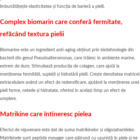
îmbunătățește elasticitatea și funcția de barieră a pielii.
Complex biomarin care conferă fermitate,
refăcând textura pielii
Biomarine este un ingredient anti-aging obținut prin biotehnologie din
bacterii din genul Pseudoalteromonas, care trăiesc în ambiente marine,
extrem de dure. Stimulează producția de colagen, care ajută la
menținerea fermității, supleții și hidratării pielii. Crește densitatea matricei
extracelulare având un efect de redensificare, ajutând la menținerea unei
pieli ferme, netede și hidratate, oferind în același timp un efect de
umplere.
Matrikine care întineresc pielea
Efectul de rejuvenare este dat de suma matrikinelor și oligozaharidelor.
Matrikinele sunt peptide mesager care pătrund cu ușurință în piele și ne