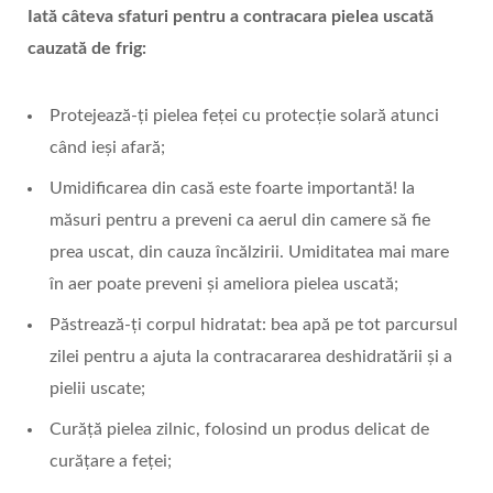
Iată câteva sfaturi pentru a contracara pielea uscată
cauzată de frig:
Protejează-ți pielea feței cu protecție solară atunci
când ieși afară;
Umidificarea din casă este foarte importantă! Ia
măsuri pentru a preveni ca aerul din camere să fie
prea uscat, din cauza încălzirii. Umiditatea mai mare
în aer poate preveni și ameliora pielea uscată;
Păstrează-ți corpul hidratat: bea apă pe tot parcursul
zilei pentru a ajuta la contracararea deshidratării și a
pielii uscate;
Curăță pielea zilnic, folosind un produs delicat de
curățare a feței;