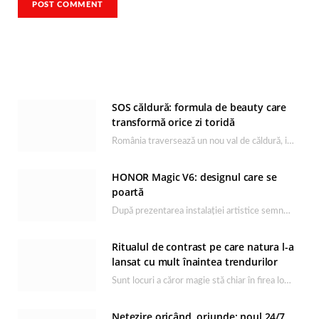
SOS căldură: formula de beauty care
transformă orice zi toridă
România traversează un nou val de căldură, iar rutina de îngrijire capătă un rol esențial…
HONOR Magic V6: designul care se
poartă
După prezentarea instalației artistice semnată de Catrinel Săbăciag în cadrul evenimentului de lansare HONOR Magic…
Ritualul de contrast pe care natura l-a
lansat cu mult înaintea trendurilor
Sunt locuri a căror magie stă chiar în firea lor naturală, iar Lacul Ursu din…
Netezire oricând, oriunde: noul 24/7