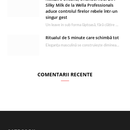
Silky Milk de la Wella Professionals
aduce controlul firelor rebele într-un
singur gest
Un leave in sub forma lăptoasă, fără clătire care completează rutina Ultimate Smooth și transformă…
Ritualul de 5 minute care schimbă tot
Eleganța masculină se construiește dimineața, în câteva minute și cu produsele potrivite. O rutină de…
COMENTARII RECENTE