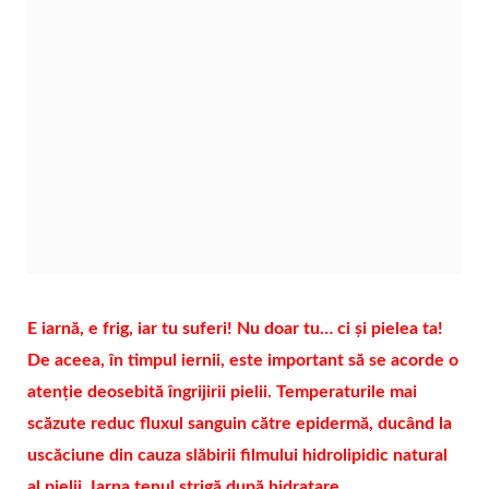
E iarnă, e frig, iar tu suferi! Nu doar tu… ci și pielea ta!
De aceea, în timpul iernii, este important să se acorde o
atenție deosebită îngrijirii pielii. Temperaturile mai
scăzute reduc fluxul sanguin către epidermă, ducând la
uscăciune din cauza slăbirii filmului hidrolipidic natural
al pielii. Iarna tenul strigă după hidratare.