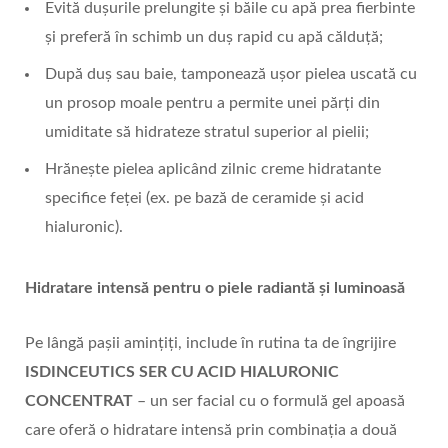
Evită dușurile prelungite și băile cu apă prea fierbinte
și preferă în schimb un duș rapid cu apă călduță;
După duș sau baie, tamponează ușor pielea uscată cu
un prosop moale pentru a permite unei părți din
umiditate să hidrateze stratul superior al pielii;
Hrănește pielea aplicând zilnic creme hidratante
specifice feței (ex. pe bază de ceramide și acid
hialuronic).
Hidratare intensă pentru o piele radiantă și luminoasă
Pe lângă pașii amințiți, include în rutina ta de îngrijire
ISDINCEUTICS SER CU ACID HIALURONIC
CONCENTRAT
– un ser facial cu o formulă gel apoasă
care oferă o hidratare intensă prin combinația a două