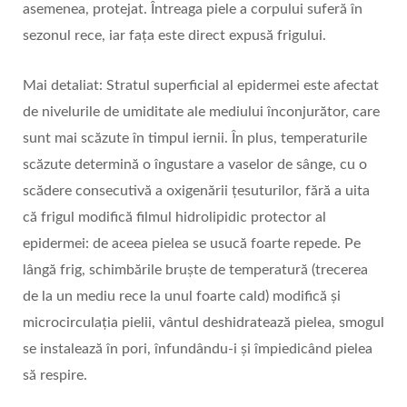
asemenea, protejat. Întreaga piele a corpului suferă în
sezonul rece, iar fața este direct expusă frigului.
Mai detaliat: Stratul superficial al epidermei este afectat
de nivelurile de umiditate ale mediului înconjurător, care
sunt mai scăzute în timpul iernii. În plus, temperaturile
scăzute determină o îngustare a vaselor de sânge, cu o
scădere consecutivă a oxigenării țesuturilor, fără a uita
că frigul modifică filmul hidrolipidic protector al
epidermei: de aceea pielea se usucă foarte repede. Pe
lângă frig, schimbările bruște de temperatură (trecerea
de la un mediu rece la unul foarte cald) modifică și
microcirculația pielii, vântul deshidratează pielea, smogul
se instalează în pori, înfundându-i și împiedicând pielea
să respire.