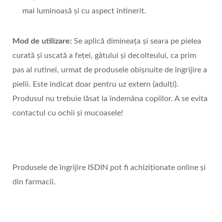
mai luminoasă și cu aspect întinerit.
Mod de utilizare:
Se aplică dimineața și seara pe pielea
curată și uscată a feței, gâtului și decolteului, ca prim
pas al rutinei, urmat de produsele obișnuite de îngrijire a
pielii. Este indicat doar pentru uz extern (adulți).
Produsul nu trebuie lăsat la îndemâna copiilor. A se evita
contactul cu ochii și mucoasele!
Produsele de îngrijire ISDIN pot fi achiziționate online și
din farmacii.