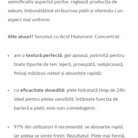
semnificativ aspectul porilor, reglează producția de
sebum, îmbunătățind strălucirea pielii și oferindu-i un
aspect mai uniform.
Alte atuuri?
Serumul cu Acid Hialuronic Concentrat:
are o
textură perfectă
, gel-apoasă, potrivită pentru
toate tipurile de ten: lejeră, proaspătă, nelipicioasă,
finisaj mătăsos-neted și absorbție rapidă;
cu
eficacitate dovedită:
piele hidratată timp de 24h;
ideal pentru pielea sensibilă; întărește funcția de
barieră a pielii; este non-comedogenic.
97% din utilizatori îl recomandă: se absoarbe rapid,
iar pielea se simte fresh; Rezultatul: Piele mai fermă,