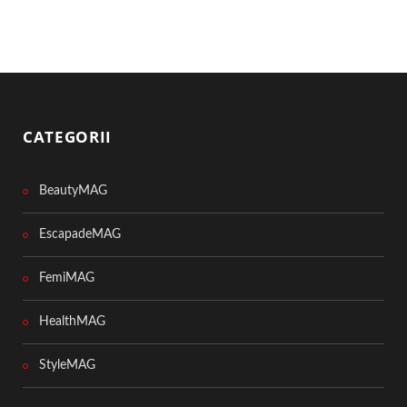
CATEGORII
BeautyMAG
EscapadeMAG
FemiMAG
HealthMAG
StyleMAG