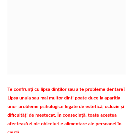
Te confrunți cu lipsa dinților sau alte probleme dentare?
Lipsa unuia sau mai multor dinți poate duce la apariția
unor probleme psihologice legate de estetică, ocluzie și
dificultăți de mestecat. În consecință, toate acestea
afectează zilnic obiceiurile alimentare ale persoanei în
cauză.