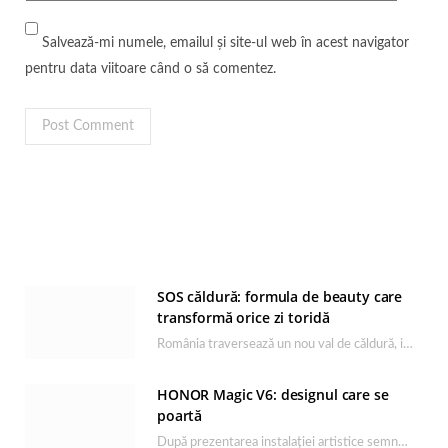
Salvează-mi numele, emailul și site-ul web în acest navigator
pentru data viitoare când o să comentez.
SOS căldură: formula de beauty care
transformă orice zi toridă
România traversează un nou val de căldură, iar rutina de îngrijire capătă un rol esențial…
HONOR Magic V6: designul care se
poartă
După prezentarea instalației artistice semnată de Catrinel Săbăciag în cadrul evenimentului de lansare HONOR Magic…