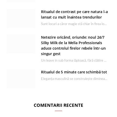
Ritualul de contrast pe care natura l-a
lansat cu mult înaintea trendurilor
Sunt locuri a căror magie stă chiar în firea lor naturală, iar Lacul Ursu din…
Netezire oricând, oriunde: noul 24/7
Silky Milk de la Wella Professionals
aduce controlul firelor rebele într-un
singur gest
Un leave in sub forma lăptoasă, fără clătire care completează rutina Ultimate Smooth și transformă…
Ritualul de 5 minute care schimbă tot
Eleganța masculină se construiește dimineața, în câteva minute și cu produsele potrivite. O rutină de…
COMENTARII RECENTE