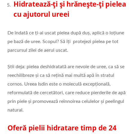
Hidratează-ți și hrănește-ți pielea
cu ajutorul ureei
De îndată ce ți-ai uscat pielea după duș, aplică o loțiune
pe bază de uree. Scopul? Să îți protejezi pielea pe tot
parcursul zilei de aerul uscat.
Știi deja: pielea deshidratată are nevoie de uree, ca să se
reechilibreze și ca să rețină mai multă apă în stratul
cornos. Ureea Isdin este o moleculă excepțională,
reformulată de cercetători, care reduce pierderile de apă
prin piele și promovează reînnoirea celulelor și peelingul
natural.
Oferă pielii hidratare timp de 24