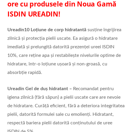
ore cu produsele din Noua Gamă
ISDIN UREADIN!
Ureadin10 Loțiune de corp hidratantă
susține îngrijirea
zilnică și protecția pielii uscate. Ea asigură o hidratare
imediată și prelungită datorită prezenței ureei ISDIN
10%, care reține apa și restabilește nivelurile optime de
hidratare, într-o loțiune ușoară și non-groasă, cu
absorbție rapidă.
Ureadin Gel de duș hidratant –
Recomandat pentru
igiena zilnică (fără săpun) a pielii uscate care are nevoie
de hidratare. Curăță eficient, fără a deteriora integritatea
pielii, datorită formulei sale cu emolienți. Hidratant,
respectă bariera pielii datorită conținutului de uree
ISDIN de 5%.