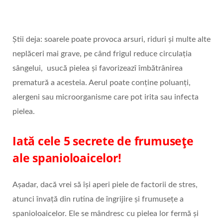
Știi deja: soarele poate provoca arsuri, riduri și multe alte
neplăceri mai grave, pe când frigul reduce circulația
sângelui, usucă pielea și favorizeazî îmbătrânirea
prematură a acesteia. Aerul poate conține poluanți,
alergeni sau microorganisme care pot irita sau infecta
pielea.
Iată cele 5 secrete de frumusețe
ale spanioloaicelor!
Așadar, dacă vrei să își aperi piele de factorii de stres,
atunci învață din rutina de îngrijire și frumusețe a
spanioloaicelor. Ele se mândresc cu pielea lor fermă și