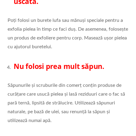
uscată.
Poți folosi un burete lufa sau mănuși speciale pentru a
exfolia pielea în timp ce faci duș. De asemenea, folosește
un produs de exfoliere pentru corp. Masează ușor pielea
cu ajutorul buretelui.
Nu folosi prea mult săpun.
Săpunurile și scruburile din comerț conțin produse de
curățare care usucă pielea și lasă reziduuri care o fac să
pară ternă, lipsită de strălucire. Utilizează săpunuri
naturale, pe bază de ulei, sau renunță la săpun și
utilizează numai apă.