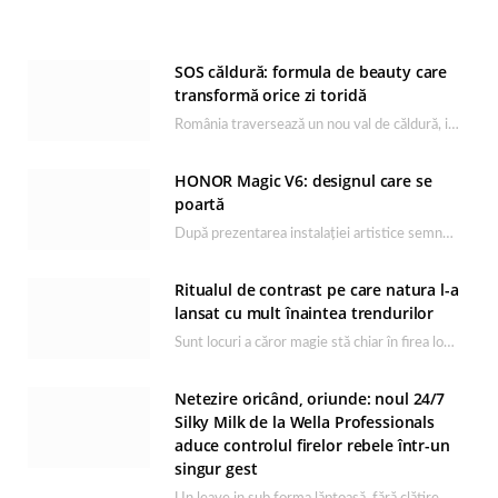
SOS căldură: formula de beauty care
transformă orice zi toridă
România traversează un nou val de căldură, iar rutina de îngrijire capătă un rol esențial…
HONOR Magic V6: designul care se
poartă
După prezentarea instalației artistice semnată de Catrinel Săbăciag în cadrul evenimentului de lansare HONOR Magic…
Ritualul de contrast pe care natura l-a
lansat cu mult înaintea trendurilor
Sunt locuri a căror magie stă chiar în firea lor naturală, iar Lacul Ursu din…
Netezire oricând, oriunde: noul 24/7
Silky Milk de la Wella Professionals
aduce controlul firelor rebele într-un
singur gest