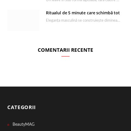
Un leave in sub forma lăptoasă, fără clătire care completează rutina Ultimate Smooth și transformă…
Ritualul de 5 minute care schimbă tot
Eleganța masculină se construiește dimineața, în câteva minute și cu produsele potrivite. O rutină de…
COMENTARII RECENTE
CATEGORII
BeautyMAG