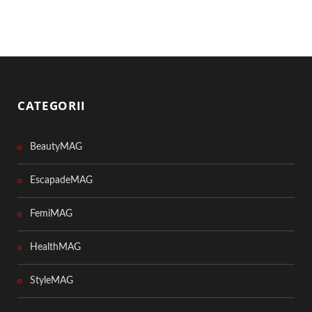
CATEGORII
BeautyMAG
EscapadeMAG
FemiMAG
HealthMAG
StyleMAG