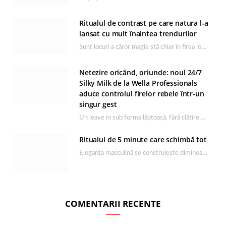
Ritualul de contrast pe care natura l-a
lansat cu mult înaintea trendurilor
Sunt locuri a căror magie stă chiar în firea lor naturală, iar Lacul Ursu din…
Netezire oricând, oriunde: noul 24/7
Silky Milk de la Wella Professionals
aduce controlul firelor rebele într-un
singur gest
Un leave in sub forma lăptoasă, fără clătire care completează rutina Ultimate Smooth și transformă…
Ritualul de 5 minute care schimbă tot
Eleganța masculină se construiește dimineața, în câteva minute și cu produsele potrivite. O rutină de…
COMENTARII RECENTE