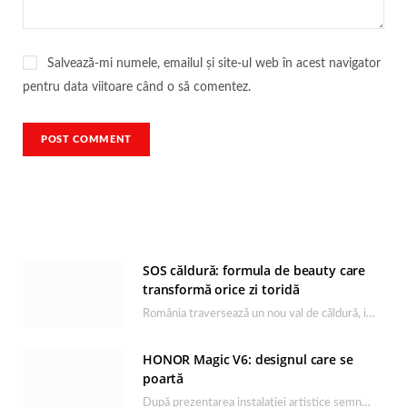
Salvează-mi numele, emailul și site-ul web în acest navigator
pentru data viitoare când o să comentez.
SOS căldură: formula de beauty care
transformă orice zi toridă
România traversează un nou val de căldură, iar rutina de îngrijire capătă un rol esențial…
HONOR Magic V6: designul care se
poartă
După prezentarea instalației artistice semnată de Catrinel Săbăciag în cadrul evenimentului de lansare HONOR Magic…