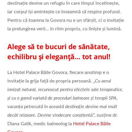
destinație devine un refugiu în care timpul încetinește,
iar corpul își amintește ce înseamnă să respire profund.
Pentru că toamna la Govora nu e un sfârșit, ci o invitație
la prelungirea verii… în ritm propriu, cu liniște și lumină.
Alege să te bucuri de sănătate,
echilibru și eleganță… tot anul!
La Hotel Palace Băile Govora, fiecare anotimp e o
invitație la grija față de propria persoană. „
Cu aerul
ionizat natural, recunoscut pentru efectele sale terapeutice,
și cu o gamă variată de proceduri balneare și terapii SPA,
vacanța petrecută în această destinație devine mai mult
decât relaxare. Devine vindecare conștientă
.”, susține dr.
Diana Galik, medic balneolog la
Hotel Palace Băile