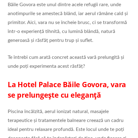
Băile Govora este unul dintre acele refugii rare, unde
anotimpurile se amestecă blând, iar aerul rămâne cald și
primitor. Aici, vara nu se încheie brusc, ci se transformă
într-o experiență tihnită, cu lumină blândă, natură
generoasă și răsfăț pentru trup și suflet.
Te întrebi cum arată concret această vară prelungită și
unde poți experimenta acest răsfăț?
La Hotel Palace Băile Govora, vara
se prelungește cu eleganță
Piscina încălzită, aerul ionizat natural, masajele
terapeutice și tratamentele balneare creează un cadru
ideal pentru relaxare profundă. Este locul unde te poți