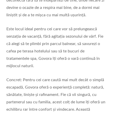
deconecta fără să te îndepărtezi de tine, unde fiecare zi
devine o ocazie de a respira mai bine, de a dormi mai
liniștit și de a te mișca cu mai multă ușurință.
Este locul ideal pentru cei care vor să prelungească
senzația de vacanță, fără agitația sezonului de vârf. Fie
că alegi să te plimbi prin parcul balnear, să savurezi o
cafea pe terasa hotelului sau să te bucuri de
tratamentele spa, Govora îți oferă o vară continuă în
mijlocul naturii.
Concret: Pentru cei care caută mai mult decât o simplă
escapadă, Govora oferă o experiență completă: natură,
sănătate, liniște și rafinament. Fie că vii singură, cu
partenerul sau cu familia, acest colț de lume îți oferă un
echilibru rar între confort și vindecare. Această