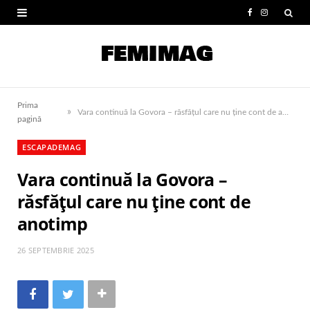
F
I
a
n
c
s
e
t
Prima
»
b
a
Vara continuă la Govora – răsfățul care nu ține cont de anotimp
pagină
o
g
ESCAPADEMAG
o
r
Vara continuă la Govora –
k
a
răsfățul care nu ține cont de
m
anotimp
26 SEPTEMBRIE 2025