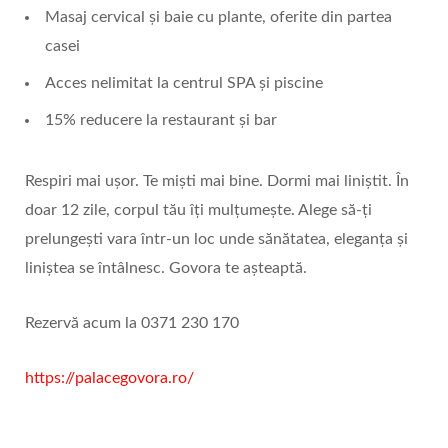
Masaj cervical și baie cu plante, oferite din partea
casei
Acces nelimitat la centrul SPA și piscine
15% reducere la restaurant și bar
Respiri mai ușor. Te miști mai bine. Dormi mai liniștit. În
doar 12 zile, corpul tău îți mulțumește. Alege să-ți
prelungești vara într-un loc unde sănătatea, eleganța și
liniștea se întâlnesc. Govora te așteaptă.
Rezervă acum la 0371 230 170
https://palacegovora.ro/