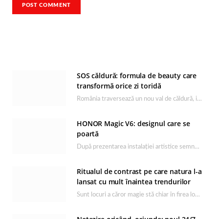
SOS căldură: formula de beauty care
transformă orice zi toridă
România traversează un nou val de căldură, iar rutina de îngrijire capătă un rol esențial…
HONOR Magic V6: designul care se
poartă
După prezentarea instalației artistice semnată de Catrinel Săbăciag în cadrul evenimentului de lansare HONOR Magic…
Ritualul de contrast pe care natura l-a
lansat cu mult înaintea trendurilor
Sunt locuri a căror magie stă chiar în firea lor naturală, iar Lacul Ursu din…