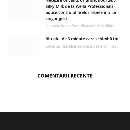
Netezire oricând, oriunde: noul 24/7
Silky Milk de la Wella Professionals
aduce controlul firelor rebele într-un
singur gest
Un leave in sub forma lăptoasă, fără clătire care completează rutina Ultimate Smooth și transformă…
Ritualul de 5 minute care schimbă tot
Eleganța masculină se construiește dimineața, în câteva minute și cu produsele potrivite. O rutină de…
COMENTARII RECENTE