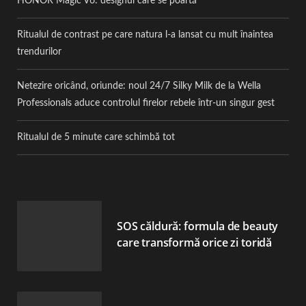
HONOR Magic V6: designul care se poartă
Ritualul de contrast pe care natura l-a lansat cu mult înaintea
trendurilor
Netezire oricând, oriunde: noul 24/7 Silky Milk de la Wella
Professionals aduce controlul firelor rebele într-un singur gest
Ritualul de 5 minute care schimbă tot
SOS căldură: formula de beauty
care transformă orice zi toridă