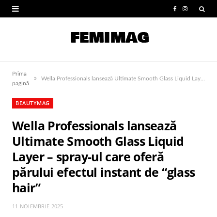
F
I
a
n
c
s
e
t
Prima
»
b
a
Wella Professionals lansează Ultimate Smooth Glass Liquid Layer – spray-ul care oferă părului efectul instant de “glass hair”
pagină
o
g
BEAUTYMAG
o
r
Wella Professionals lansează
k
a
Ultimate Smooth Glass Liquid
m
Layer – spray-ul care oferă
părului efectul instant de “glass
hair”
11 NOIEMBRIE 2025