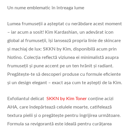
Un nume emblematic în întreaga lume
Lumea frumuseții a așteptat cu nerăbdare acest moment
– iar acum a sosit! Kim Kardashian, un adevărat icon
global al frumuseții, își lansează propria linie de skincare
și machiaj de lux: SKKN by Kim, disponibilă acum prin
Notino. Colecția reflectă viziunea ei minimalistă asupra
frumuseții și pune accent pe un ten hrănit și radiant.
Pregătește-te să descoperi produse cu formule eficiente
și un design elegant – exact așa cum te aștepți de la Kim.
Exfoliantul delicat
SKKN by Kim Toner
conține acizi
AHA, care îndepărtează celulele moarte, catifelează
textura pielii și o pregătește pentru îngrijirea următoare.
Formula sa revigorantă este ideală pentru curățarea