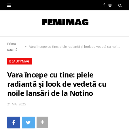
F
I
a
n
c
s
e
t
Prima
»
b
a
Vara începe cu tine: piele radiantă și look de vedetă cu noile lansări de la Notino
pagină
o
g
BEAUTYMAG
o
r
Vara începe cu tine: piele
k
a
radiantă și look de vedetă cu
m
noile lansări de la Notino
21 MAI 2025