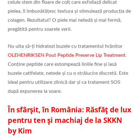
celule stem din floare de colț care exfoliază delicat
pielea, îi îmbunătățesc textura și stimulează producția de
colagen. Rezultatul? O piele mai netedă și mai fermă,
pregătită pentru soarele verii.
Nu uita să-ți hidratezi buzele cu tratamentul hrănitor
OLEHENRIKSEN Pout Peptide Preserve Lip Treatment
.
Conține peptide care estompează liniile fine și lasă
buzele catifelate, netede și cu o strălucire discretă. Este
ideal pentru utilizare zilnică dar și ca tratament SOS
după expunerea la soare.
În sfârșit, în România: Răsfăț de lux
pentru ten și machiaj de la SKKN
by Kim