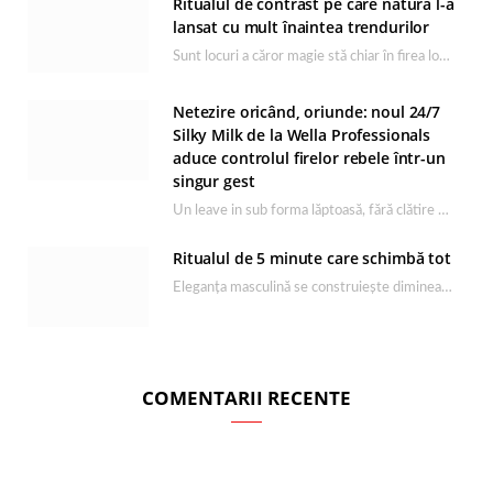
Ritualul de contrast pe care natura l-a
lansat cu mult înaintea trendurilor
Sunt locuri a căror magie stă chiar în firea lor naturală, iar Lacul Ursu din…
Netezire oricând, oriunde: noul 24/7
Silky Milk de la Wella Professionals
aduce controlul firelor rebele într-un
singur gest
Un leave in sub forma lăptoasă, fără clătire care completează rutina Ultimate Smooth și transformă…
Ritualul de 5 minute care schimbă tot
Eleganța masculină se construiește dimineața, în câteva minute și cu produsele potrivite. O rutină de…
COMENTARII RECENTE