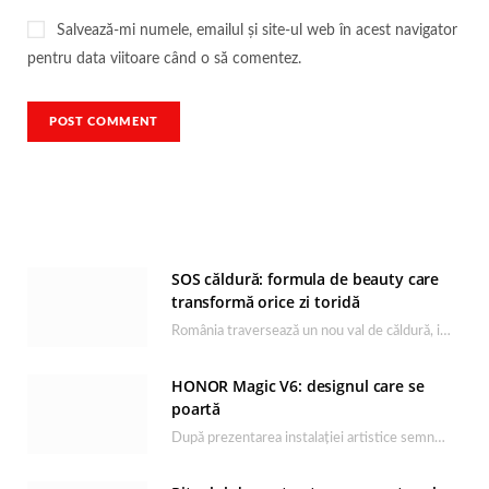
Salvează-mi numele, emailul și site-ul web în acest navigator
pentru data viitoare când o să comentez.
SOS căldură: formula de beauty care
transformă orice zi toridă
România traversează un nou val de căldură, iar rutina de îngrijire capătă un rol esențial…
HONOR Magic V6: designul care se
poartă
După prezentarea instalației artistice semnată de Catrinel Săbăciag în cadrul evenimentului de lansare HONOR Magic…