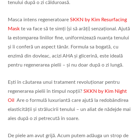
tenului după o zi călduroasă.
Masca intens regeneratoare
SKKN by Kim Resurfacing
Mask
te va face să te simți (și să arăți) senzațional. Ajută
la estomparea liniilor fine, uniformizează nuanța tenului
și îi conferă un aspect tânăr. Formula sa bogată, cu
enzimă din dovleac, acizi AHA și glicerină, este ideală
pentru regenerarea pielii – și nu doar după o zi lungă.
Ești în căutarea unui tratament revoluționar pentru
regenerarea pielii în timpul nopții?
SKKN by Kim Night
Oil
Are o formulă luxuriantă care ajută la redobândirea
elasticității și strălucirii tenului – un aliat de nădejde mai
ales după o zi petrecută în soare.
De piele am avut grijă. Acum putem adăuga un strop de