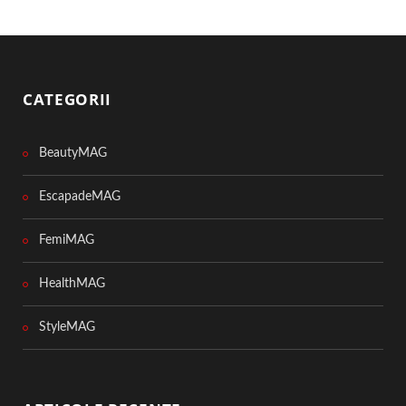
CATEGORII
BeautyMAG
EscapadeMAG
FemiMAG
HealthMAG
StyleMAG