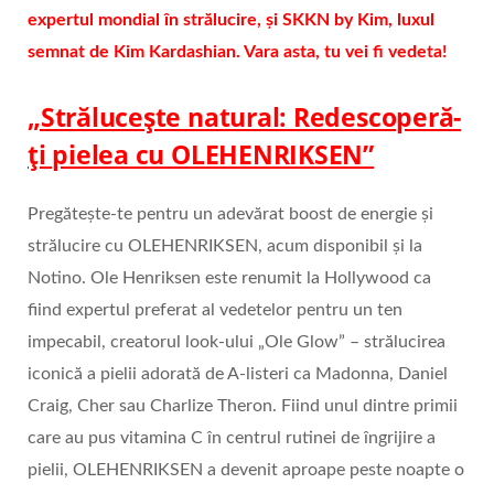
expertul mondial în strălucire, și SKKN by Kim, luxul
semnat de Kim Kardashian. Vara asta, tu vei fi vedeta!
„Strălucește natural: Redescoperă-
ți pielea cu OLEHENRIKSEN”
Pregătește-te pentru un adevărat boost de energie și
strălucire cu OLEHENRIKSEN, acum disponibil și la
Notino. Ole Henriksen este renumit la Hollywood ca
fiind expertul preferat al vedetelor pentru un ten
impecabil, creatorul look-ului „Ole Glow” – strălucirea
iconică a pielii adorată de A-listeri ca Madonna, Daniel
Craig, Cher sau Charlize Theron. Fiind unul dintre primii
care au pus vitamina C în centrul rutinei de îngrijire a
pielii, OLEHENRIKSEN a devenit aproape peste noapte o