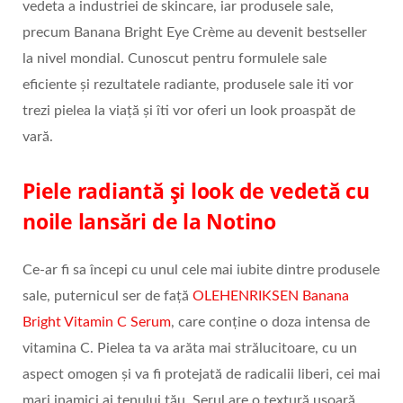
vedeta a industriei de skincare, iar produsele sale,
precum Banana Bright Eye Crème au devenit bestseller
la nivel mondial. Cunoscut pentru formulele sale
eficiente și rezultatele radiante, produsele sale iti vor
trezi pielea la viață și îti vor oferi un look proaspăt de
vară.
Piele radiantă și look de vedetă cu
noile lansări de la Notino
Ce-ar fi sa începi cu unul cele mai iubite dintre produsele
sale, puternicul ser de față
OLEHENRIKSEN Banana
Bright Vitamin C Serum
, care conține o doza intensa de
vitamina C. Pielea ta va arăta mai strălucitoare, cu un
aspect omogen și va fi protejată de radicalii liberi, cei mai
mari inamici ai tenului tău. Serul are o textură ușoară,