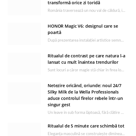
transformă orice zi toridă
România traversează un nou val de căldură, iar rutina de îngrijire capătă un rol esențial…
HONOR Magic V6: designul care se
poartă
După prezentarea instalației artistice semnată de Catrinel Săbăciag în cadrul evenimentului de lansare HONOR Magic…
Ritualul de contrast pe care natura l-a
lansat cu mult înaintea trendurilor
Sunt locuri a căror magie stă chiar în firea lor naturală, iar Lacul Ursu din…
Netezire oricând, oriunde: noul 24/7
Silky Milk de la Wella Professionals
aduce controlul firelor rebele într-un
singur gest
Un leave in sub forma lăptoasă, fără clătire care completează rutina Ultimate Smooth și transformă…
Ritualul de 5 minute care schimbă tot
Eleganța masculină se construiește dimineața, în câteva minute și cu produsele potrivite. O rutină de…