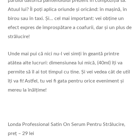
părului datorită pantenolului prezent în compoziția sa.
Atuul lui? Îl poți aplica oriunde și oricând: în mașină, în
birou sau în taxi. Și… cel mai important: vei obține un
efect expres de împrospătare a coafurii, dar și un plus de
strălucire!
Unde mai pui că nici nu-l vei simți în geantă printre
atâtea alte lucruri: dimensiunea lui mică, (40ml) îți va
permite să îl ai tot timpul cu tine. Și vei vedea cât de util
îți va fi! Astfel, tu vei fi gata pentru orice eveniment și
mereu la înălțime!
Londa Professional Satin On Serum Pentru Strălucire,
preț – 29 lei