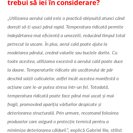
trebui să iei în considerare?
„
Utilizarea aerului cald este o practică obișnuită atunci când
dorești să-ți usuci părul rapid. Temperatura ridicată permite
îndepărtarea mai eficientă a umezelii, reducând timpul total
petrecut la uscare. În plus, aerul cald poate ajuta la
modelarea părului, creând valurile sau buclele dorite. Cu
toate acestea, utilizarea excesivă a aerului cald poate duce
la daune.
Temperaturile ridicate ale uscătorului de păr
deschid solzii cuticulelor, astfel încât acestea manifestă o
acțiune care le-ar putea stresa într-un fel. Totodată,
temperatura ridicată poate face părul mai uscat și mai
fragil, promovând apariția vârfurilor despicate și
deteriorarea structurală. Prin urmare, recomand folosirea
produselor care asigură o protecție termică pentru a
minimiza deteriorarea căldurii
.”, explică Gabriel Ilie, stilist