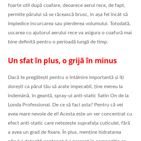
foarte util după coafare, deoarece aerul rece, de fapt,
permite părului să se răcească brusc, în așa fel încât să
împiedice încurcarea sau pierderea volumului. Totodată,
uscarea cu ajutorul aerului rece va asigura o coafură mai
bine definită pentru o perioadă lungă de timp.
Un sfat în plus, o grijă în minus
Dacă te pregătești pentru o întâlnire importantă și îți
dorești ca părul tău să arate impecabil, ține mereu la
îndemână, în geantă, spray-ul anti-static Satin On de la
Londa Professional. De ce să faci asta? Pentru că vei
avea mare nevoie de el! Acesta este un ser concentrat cu
efect anti-static care netezește suprafața cuticulei, fără
a avea un grad de fixare. În plus, menține hidratarea