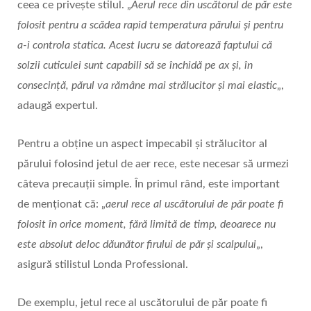
ceea ce privește stilul. „
Aerul rece din uscătorul de păr este
folosit pentru a scădea rapid temperatura părului și pentru
a-i controla statica. Acest lucru se datorează faptului că
solzii cuticulei sunt capabili să se închidă pe ax și, în
consecință, părul va rămâne mai strălucitor și mai elastic
„,
adaugă expertul.
Pentru a obține un aspect impecabil și strălucitor al
părului folosind jetul de aer rece, este necesar să urmezi
câteva precauții simple. În primul rând, este important
de menționat că: „
aerul rece al uscătorului de păr poate fi
folosit în orice moment, fără limită de timp, deoarece nu
este absolut deloc dăunător firului de păr și scalpului
„,
asigură stilistul Londa Professional.
De exemplu, jetul rece al uscătorului de păr poate fi