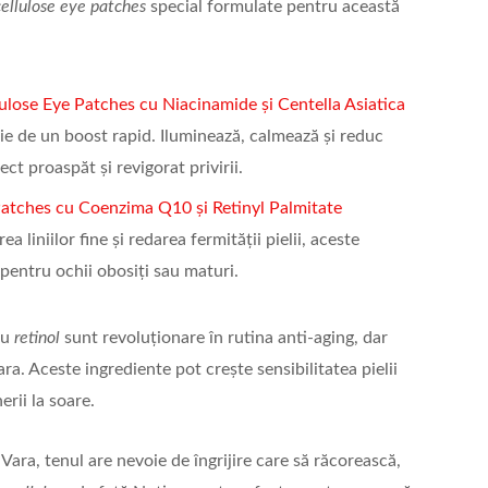
cellulose eye patches
special formulate pentru această
lulose Eye Patches cu Niacinamide și Centella Asiatica
oie de un boost rapid. Iluminează, calmează și reduc
ct proaspăt și revigorat privirii.
Patches cu Coenzima Q10 și Retinyl Palmitate
 liniilor fine și redarea fermității pielii, aceste
pentru ochii obosiți sau maturi.
au
retinol
sunt revoluționare în rutina anti-aging, dar
ara. Aceste ingrediente pot crește sensibilitatea pielii
erii la soare.
Vara, tenul are nevoie de îngrijire care să răcorească,