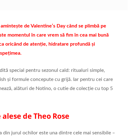
ai amintește de Valentine’s Day când se plimbă pe
Este momentul în care vrem să fim în cea mai bună
ca oricând de atenție, hidratare profundă și
ospețimea.
ită special pentru sezonul cald: ritualuri simple,
lish și formule concepute cu grijă. Iar pentru cei care
ază, alături de Notino, o cutie de colecție cu top 5
e alese de Theo Rose
a din jurul ochilor este una dintre cele mai sensibile –