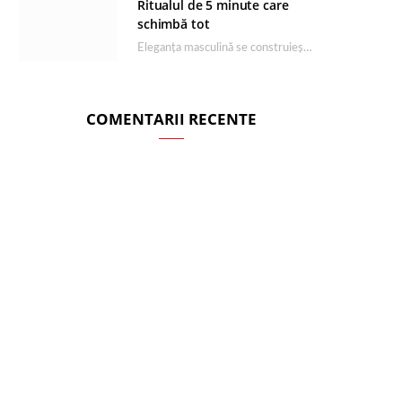
Ritualul de 5 minute care
schimbă tot
Eleganța masculină se construiește dimineața, în câteva minute și cu produsele potrivite. O rutină de…
COMENTARII RECENTE