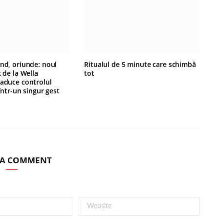
ând, oriunde: noul
Ritualul de 5 minute care schimbă
k de la Wella
tot
 aduce controlul
 într-un singur gest
 A COMMENT