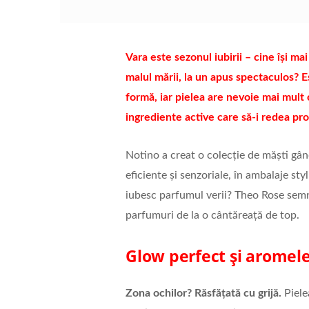
Vara este sezonul iubirii – cine își m
malul mării, la un apus spectaculos? 
formă, iar pielea are nevoie mai mult 
ingrediente active care să-i redea pr
Notino a creat o colecție de măști gând
eficiente și senzoriale, în ambalaje sty
iubesc parfumul verii? Theo Rose semne
parfumuri de la o cântăreață de top.
Glow perfect și aromel
Zona ochilor? Răsfățată cu grijă.
Piele