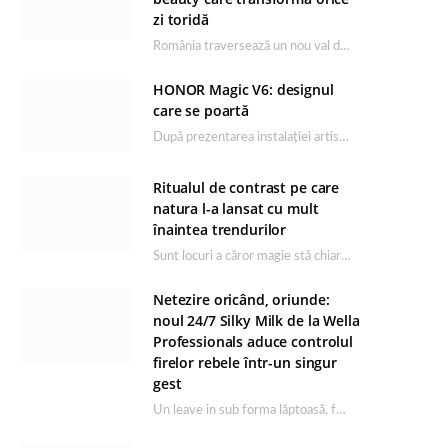
zi toridă
România traversează un nou val de căldură, iar rutina de îngrijire capătă un rol esențial…
HONOR Magic V6: designul
care se poartă
După prezentarea instalației artistice semnată de Catrinel Săbăciag în cadrul evenimentului de lansare HONOR Magic…
Ritualul de contrast pe care
natura l-a lansat cu mult
înaintea trendurilor
Sunt locuri a căror magie stă chiar în firea lor naturală, iar Lacul Ursu din…
Netezire oricând, oriunde:
noul 24/7 Silky Milk de la Wella
Professionals aduce controlul
firelor rebele într-un singur
gest
Un leave in sub forma lăptoasă, fără clătire care completează rutina Ultimate Smooth și transformă…