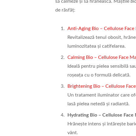
să calmeze și să hrănească. Măștile
bi
de răsfăț:
Anti-Aging Bio – Cellulose Face
Revitalizează tenul obosit, hrăne
luminozitatea și catifelarea.
Calming Bio – Cellulose Face M
Ideală pentru pielea sensibilă s
roșeața cu o formulă delicată.
Brightening Bio – Cellulose Fac
Un tratament iluminator care of
lasă pielea netedă și radiantă.
Hydrating Bio – Cellulose Fac
Hrănește intens și întărește barie
vânt.