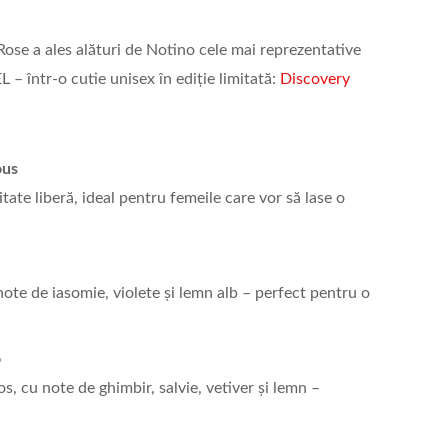
ose a ales alături de Notino cele mai reprezentative
L – într-o cutie unisex în ediție limitată:
Discovery
ous
ate liberă, ideal pentru femeile care vor să lase o
 note de iasomie, violete și lemn alb – perfect pentru o
o
, cu note de ghimbir, salvie, vetiver și lemn –