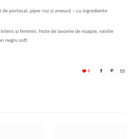
ri de portocal, piper roz și zmeură – cu ingrediente
 intens și feminin. Note de iasomie de noapte, vanilie
con negru soft
0