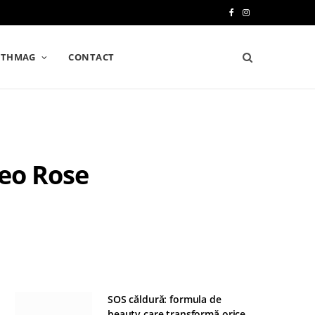
F
I
a
n
LTHMAG
CONTACT
c
s
e
t
b
a
o
g
heo Rose
o
r
k
a
m
SOS căldură: formula de
beauty care transformă orice