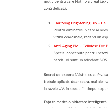
motiv pentru care Notino a creat
bio-
zonă delicată.
Clarifying Brightening Bio – Cel
Pentru diminețile în care ai nev
vizibil cearcănele, redând un aspe
Anti-Aging Bio – Cellulose Eye 
Special concepute pentru netezirea
patch-uri sunt un adevărat SOS 
Secret de expert:
Măștile cu
retinyl
s
trebuie aplicate
doar seara
, mai ales v
la razele UV, în special în timpul expun
Fața ta merită o hidratare inteligentă.