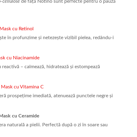
o-cellulose
de față Notino sunt perfecte pentru o pauză
 Mask cu Retinol
ște în profunzime și netezește vizibil pielea, redându-i
ask cu Niacinamide
au reactivă – calmează, hidratează și estompează
e Mask cu Vitamina C
eră prospețime imediată, atenuează punctele negre și
e Mask cu Ceramide
ra naturală a pielii. Perfectă după o zi în soare sau