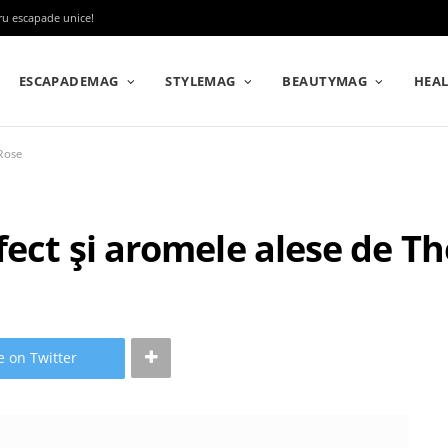
tru escapade unice!
ESCAPADEMAG
STYLEMAG
BEAUTYMAG
HEA
 Rose
fect și aromele alese de T
e on Twitter