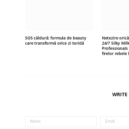
SOS căldură: formula de beauty
Netezire oric
care transformă orice zi toridă
24/7 Silky Mil
Professionals
firelor rebele
WRITE