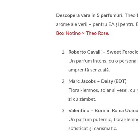
Descoperă
vara
în 5 parfumuri.
Theo R
arome ale verii – pentru EA și pentru E
Box Notino × Theo Rose.
Roberto Cavalli
–
Sweet Feroci
Un parfum intens, cu o personalit
amprentă senzuală.
Marc Jacobs – Daisy (EDT)
Floral-lemnos, solar și vesel, cu
zi cu zâmbet.
Valentino – Born in Roma Uom
Un parfum puternic, floral-lemnos
sofisticat și carismatic.