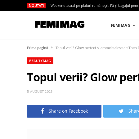
NOUTATI
Weekend astral pe plaiuri românești. Fă-ți bagajul pen
FEMIMAG
»
Prima pagină
Topul verii? Glow perfect și aromele alese de Theo
BEAUTYMAG
Topul verii? Glow per
5 AUGUST 2025
Share on Facebook
Shar